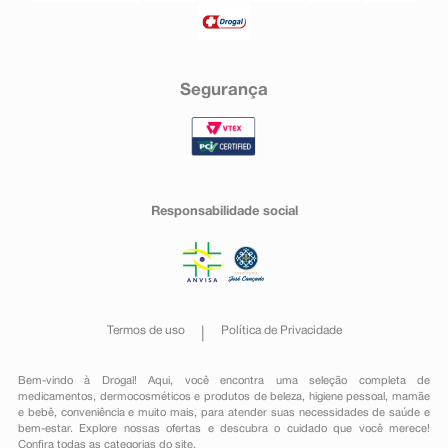
alto teor de gorduras (incluindo colesterol);
alto teor de potássio, cálcio, fósforo ou ácido úrico;
baixo teor de magnésio, potássio, sódio, cálcio ou
fósforo;
mudança nas proteínas do sangue (baixo nível de
Segurança
globulinas ou presença de paraproteína);
alto nível de hormônio paratireoide (um hormônio
regulador do nível de cálcio e fósforo), alto ou baixo
nível de
insulina (hormônio regulador do nível de açúcar no
sangue).
Se você observar qualquer reação adversa não listada
Responsabilidade social
nesta bula, informe seu médico.
Informe ao seu médico, cirurgião-dentista ou
farmacêutico o aparecimento de reações indesejáveis
pelo uso do
medicamento. Informe também à empresa através do
seu serviço de atendimento.
Termos de uso
Política de Privacidade
Bem-vindo à Drogal! Aqui, você encontra uma seleção completa de
medicamentos
,
dermocosméticos e produtos de beleza
,
higiene pessoal
,
mamãe
e bebê
,
conveniência
e muito mais, para atender suas necessidades de saúde e
bem-estar. Explore nossas ofertas e descubra o cuidado que você merece!
Confira todas as categorias do site.