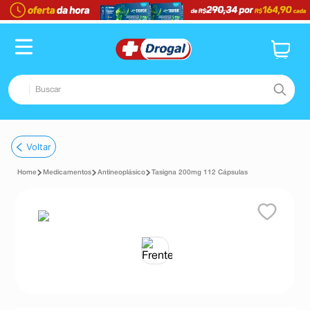
Buscar
TERMOS MAIS BUSCADOS
Voltar
1
º
fralda
Medicamentos
Antineoplásico
Tasigna 200mg 112 Cápsulas
2
º
pampers confort sec max
3
º
dipirona
4
º
lenço umedecido
5
º
tadalafila
6
º
minoxidil
7
º
desodorante