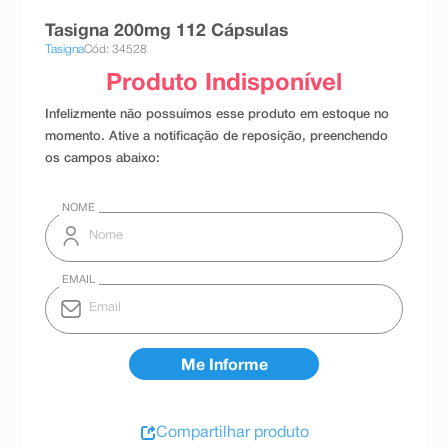
8
º
absorvente
Tasigna 200mg 112 Cápsulas
Tasigna
Cód: 34528
9
º
teste gravidez
10
º
esmalte
Compartilhar produto