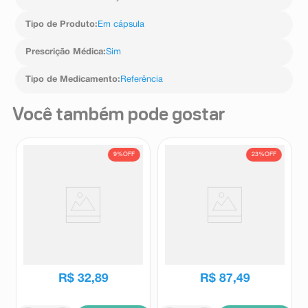
Tipo de Produto
:
Em cápsula
Prescrição Médica
:
Sim
Tipo de Medicamento
:
Referência
Você também pode gostar
9%
OFF
23%
OFF
Duodex 3,5mg/ml + 1mg/ml
Sigma Clav BD 875mg +
Solução Oftálmica Estéril 5ml
125mg 14 Comprimidos
Revestidos
Duodex
Sigma Clav
R$
36
,
17
R$
114
,
10
R$
32
,
89
R$
87
,
49