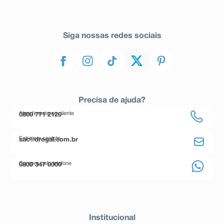
Siga nossas redes sociais
Precisa de ajuda?
Atendimento ao cliente
0800 771 2120
Entre em contato
sac@drogal.com.br
Compre pelo telefone
0800 347 0000
Institucional