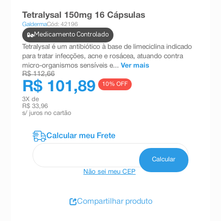
8
º
teste gravidez
Tetralysal 150mg 16 Cápsulas
Galderma
Cód: 42196
9
º
esmalte
Medicamento Controlado
10
º
absorvente
Tetralysal é um antibiótico à base de limeciclina indicado
para tratar infecções, acne e rosácea, atuando contra
micro-organismos sensíveis e...
Ver mais
R$ 112,66
R$ 101,89
10
% OFF
3
X de
R$ 33,96
s/ juros no cartão
Não sei meu CEP
Compartilhar produto