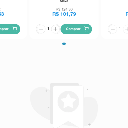
Alevo
2
R$
124
,
30
63
R$
101
,
79
mprar
Comprar