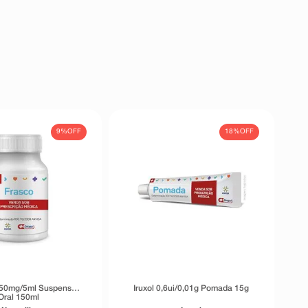
9%
OFF
18%
OFF
250mg/5ml Suspensão
Iruxol 0,6ui/0,01g Pomada 15g
Oral 150ml