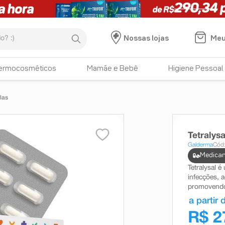
:)
Meu
Nossas lojas
ermocosméticos
Mamãe e Bebê
Higiene Pessoal
las
Tetralys
Galderma
Cód
Medicam
Tetralysal é
infecções, 
promovendo
a partir 
R$ 2