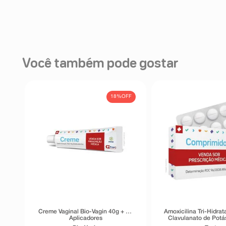
Você também pode gostar
18%
OFF
Creme Vaginal Bio-Vagin 40g + 10
Amoxicilina Tri-Hidra
Aplicadores
Clavulanato de Pot
Teuto 14 Comprimido