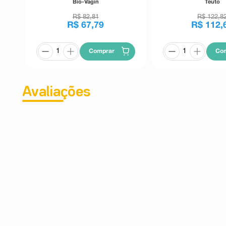
Bio-Vagin
Teuto
R$
82
,
81
R$
122
,
8
R$
67
,
79
R$
112
,
Comprar
Co
Avaliações