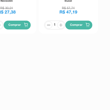
Novocilin
Iruxol
R$
30
,
01
R$
57
,
74
R$
27
,
38
R$
47
,
19
Comprar
Comprar