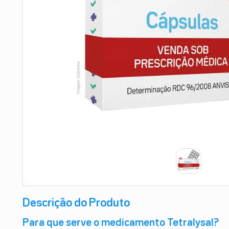
9
º
absorvente
10
º
shampoo
Descrição do Produto
Para que serve o medicamento Tetralysal?