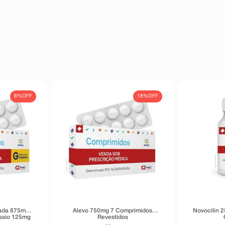
8%
OFF
18%
OFF
tada 875mg +
Alevo 750mg 7 Comprimidos
Novocilin 
ássio 125mg
Revestidos
s Revestidos