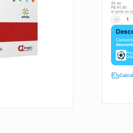
3
X de
R$ 91,80
s/ juros no c
-
Desco
Cadastre
descont
Pro
GA