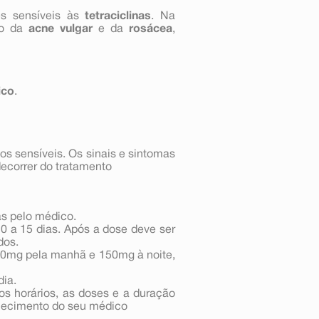
es sensíveis às
tetraciclinas
. Na
to da
acne vulgar
e da
rosácea
,
ico
.
mos sensíveis. Os sinais e sintomas
ecorrer do tratamento
as pelo médico.
0 a 15 dias. Após a dose deve ser
dos.
50mg pela manhã e 150mg à noite,
dia.
os horários, as doses e a duração
nhecimento do seu médico