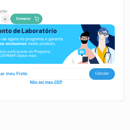
artão
+
Comprar
nto de Laboratório
-se agora no programa e garanta
os exclusivos
neste produto.
duto participante do Programa
LDERMAFI.
Saiba mais
Não sei meu CEP