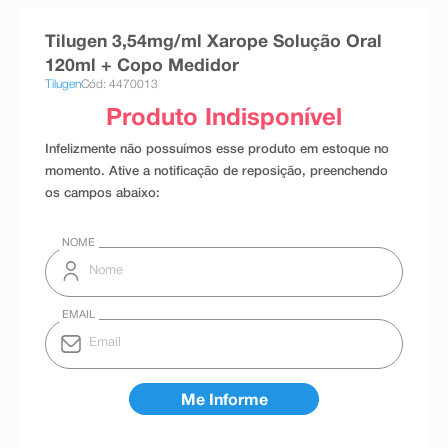
8
º
absorvente
Tilugen 3,54mg/ml Xarope Solução Oral
9
º
teste gravidez
120ml + Copo Medidor
Tilugen
Cód: 4470013
10
º
esmalte