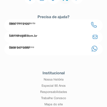
Precisa de ajuda?
Atendimento ao cliente
0800 771 2120
Entre em contato
sac@drogal.com.br
Compre pelo telefone
0800 347 0000
Institucional
Nossa história
Especial 90 Anos
Responsabilidades
Trabalhe Conosco
Mapa do site