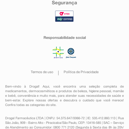
Segurança
Responsabilidade social
Termos de uso
Política de Privacidade
Bem-vindo à Drogal! Aqui, você encontra uma seleção completa de
medicamentos
,
dermocosméticos e produtos de beleza
,
higiene pessoal
,
mamãe
e bebê
,
conveniência
e muito mais, para atender suas necessidades de saúde e
bem-estar. Explore nossas ofertas e descubra o cuidado que você merece!
Confira todas as categorias do site.
Drogal Farmacêutica LTDA | CNPJ: 54.375.647/0066-72 | IE: 535.412.860.113 | Rua
São João, 909 - Bairro Alto - Piracicaba/São Paulo, CEP: 13416-585 | SAC – Serviço
de Atendimento ao Consumidor: 0800 771 2120 (Segunda à Sexta das 8h às 20h/