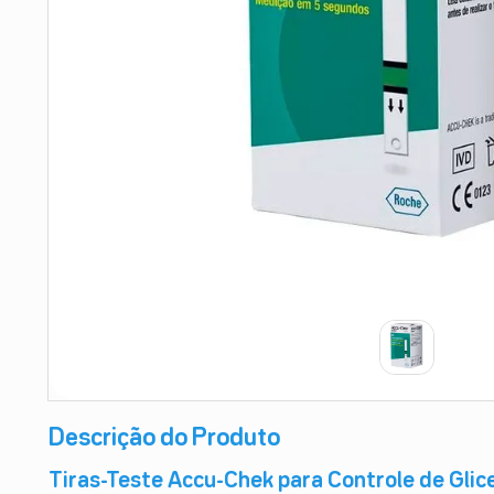
9
º
absorvente
10
º
shampoo
Descrição do Produto
Tiras-Teste Accu-Chek para Controle de Glic