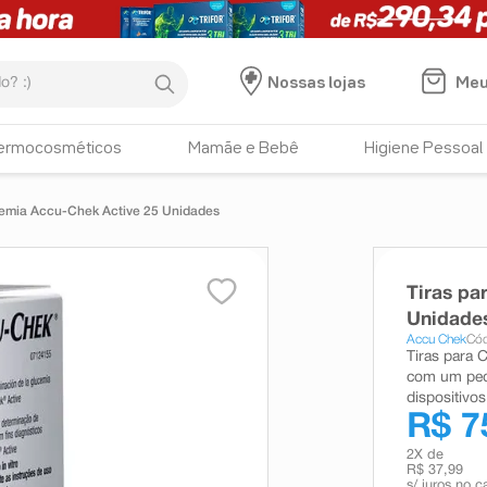
:)
Meu
Nossas lojas
ermocosméticos
Mamãe e Bebê
Higiene Pessoal
icemia Accu-Chek Active 25 Unidades
Tiras pa
Unidade
Accu Chek
Cód
Tiras para 
com um peq
dispositivo
R$ 7
2
X de
R$ 37,99
s/ juros no c