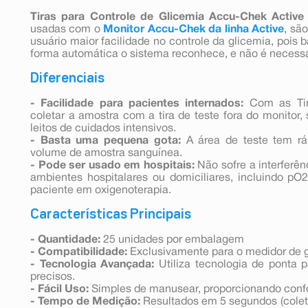
Tiras para Controle de Glicemia
Accu-Chek Active
usadas com o
Monitor Accu-Chek da linha Active
, sã
usuário maior facilidade no controle da glicemia, pois ba
forma automática o sistema reconhece, e não é necessá
Diferenciais
- Facilidade para pacientes internados:
Com as Tira
coletar a amostra com a tira de teste fora do monitor,
leitos de cuidados intensivos.
- Basta uma pequena gota:
A área de teste tem r
volume de amostra sanguínea.
- Pode ser usado em hospitais:
Não sofre a interferê
ambientes hospitalares ou domiciliares, incluindo pO2
paciente em oxigenoterapia.
Características Principais
- Quantidade:
25 unidades por embalagem
- Compatibilidade:
Exclusivamente para o medidor de 
- Tecnologia Avançada:
Utiliza tecnologia de ponta p
precisos.
- Fácil Uso:
Simples de manusear, proporcionando confo
- Tempo de Medição:
Resultados em 5 segundos (coleta