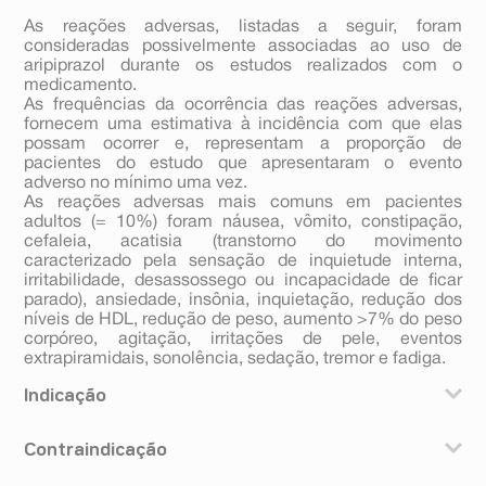
As reações adversas, listadas a seguir, foram
consideradas possivelmente associadas ao uso de
aripiprazol durante os estudos realizados com o
medicamento.
As frequências da ocorrência das reações adversas,
fornecem uma estimativa à incidência com que elas
possam ocorrer e, representam a proporção de
pacientes do estudo que apresentaram o evento
adverso no mínimo uma vez.
As reações adversas mais comuns em pacientes
adultos (= 10%) foram náusea, vômito, constipação,
cefaleia, acatisia (transtorno do movimento
caracterizado pela sensação de inquietude interna,
irritabilidade, desassossego ou incapacidade de ficar
parado), ansiedade, insônia, inquietação, redução dos
níveis de HDL, redução de peso, aumento >7% do peso
corpóreo, agitação, irritações de pele, eventos
extrapiramidais, sonolência, sedação, tremor e fadiga.
Indicação
Esquizofrenia O aripiprazol é indicado para o
Contraindicação
tratamento de esquizofrenia Transtorno Bipolar -
Monoterapia: aripiprazol é indicado para o tratamento