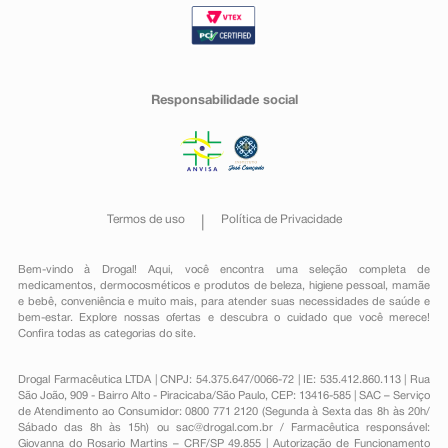
Responsabilidade social
Termos de uso
Política de Privacidade
Bem-vindo à Drogal! Aqui, você encontra uma seleção completa de
medicamentos
,
dermocosméticos e produtos de beleza
,
higiene pessoal
,
mamãe
e bebê
,
conveniência
e muito mais, para atender suas necessidades de saúde e
bem-estar. Explore nossas ofertas e descubra o cuidado que você merece!
Confira todas as categorias do site.
Drogal Farmacêutica LTDA | CNPJ: 54.375.647/0066-72 | IE: 535.412.860.113 | Rua
São João, 909 - Bairro Alto - Piracicaba/São Paulo, CEP: 13416-585 | SAC – Serviço
de Atendimento ao Consumidor: 0800 771 2120 (Segunda à Sexta das 8h às 20h/
Sábado das 8h às 15h) ou
sac@drogal.com.br
/ Farmacêutica responsável:
Giovanna do Rosario Martins – CRF/SP 49.855 | Autorização de Funcionamento