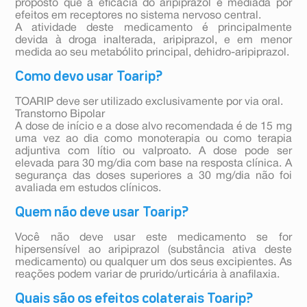
proposto que a eficácia do aripiprazol é mediada por
efeitos em receptores no sistema nervoso central.
A atividade deste medicamento é principalmente
devida à droga inalterada, aripiprazol, e em menor
medida ao seu metabólito principal, dehidro-aripiprazol.
Como devo usar Toarip?
TOARIP deve ser utilizado exclusivamente por via oral.
Transtorno Bipolar
A dose de início e a dose alvo recomendada é de 15 mg
uma vez ao dia como monoterapia ou como terapia
adjuntiva com lítio ou valproato. A dose pode ser
elevada para 30 mg/dia com base na resposta clínica. A
segurança das doses superiores a 30 mg/dia não foi
avaliada em estudos clínicos.
Quem não deve usar Toarip?
Você não deve usar este medicamento se for
hipersensível ao aripiprazol (substância ativa deste
medicamento) ou qualquer um dos seus excipientes. As
reações podem variar de prurido/urticária à anafilaxia.
Quais são os efeitos colaterais Toarip?