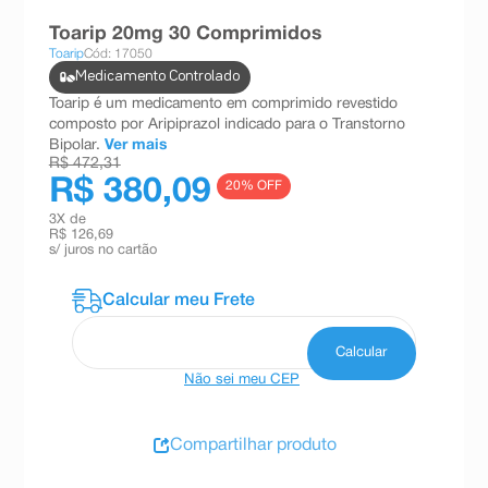
8
º
teste gravidez
Toarip 20mg 30 Comprimidos
Toarip
Cód: 17050
9
º
esmalte
Medicamento Controlado
10
º
absorvente
Toarip é um medicamento em comprimido revestido
composto por Aripiprazol indicado para o Transtorno
Bipolar.
Ver mais
R$ 472,31
R$ 380,09
20
% OFF
3
X de
R$ 126,69
s/ juros no cartão
Não sei meu CEP
Compartilhar produto