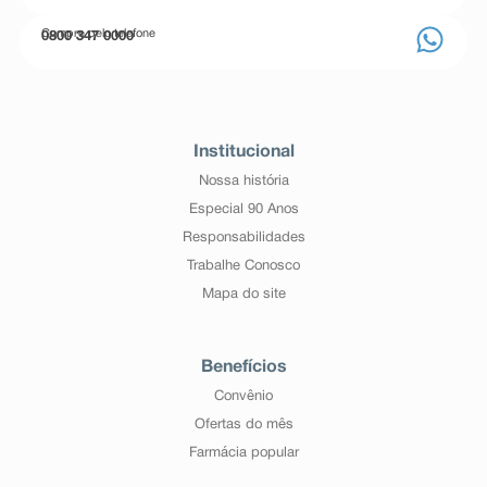
Compre pelo telefone
0800 347 0000
Institucional
Nossa história
Especial 90 Anos
Responsabilidades
Trabalhe Conosco
Mapa do site
Benefícios
Convênio
Ofertas do mês
Farmácia popular