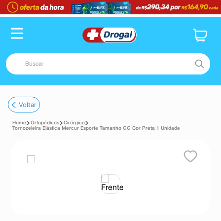
Buscar
TERMOS MAIS BUSCADOS
Voltar
1
º
fralda
Ortopédicos
Cirúrgico
2
º
pampers confort sec max
Tornozeleira Elástica Mercur Esporte Tamanho GG Cor Preta 1 Unidade
3
º
dipirona
4
º
lenço umedecido
5
º
tadalafila
6
º
minoxidil
7
º
desodorante