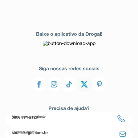
Baixe o aplicativo da Drogal!
Siga nossas redes sociais
Precisa de ajuda?
Atendimento ao cliente
0800 771 2120
Entre em contato
sac@drogal.com.br