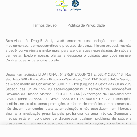
Termos de uso
Política de Privacidade
Bem-vindo à Drogal! Aqui, você encontra uma seleção completa de
medicamentos
,
dermocosméticos e produtos de beleza
,
higiene pessoal
,
mamãe
e bebê
,
conveniência
e muito mais, para atender suas necessidades de saúde e
bem-estar. Explore nossas ofertas e descubra o cuidado que você merece!
Confira todas as categorias do site.
Drogal Farmacêutica LTDA | CNPJ: 54.375.647/0066-72 | IE: 535.412.860.113 | Rua
São João, 909 - Bairro Alto - Piracicaba/São Paulo, CEP: 13416-585 | SAC – Serviço
de Atendimento ao Consumidor: 0800 771 2120 (Segunda à Sexta das 8h às 20h/
Sábado das 8h às 15h) ou
sac@drogal.com.br
/ Farmacêutica responsável:
Giovanna do Rosario Martins – CRF/SP 49.855 | Autorização de Funcionamento
Anvisa (AFE): 7.15583.1 / CEVS: 353870901-477-000047-1-5. As informações
contidas neste site, como promoções e ofertas de remédios e medicamentos,
não devem ser usadas para automedicação e não substituem, em hipótese
alguma, a medicação prescrita pelo profissional da área médica. Somente o
médico está em condições de diagnosticar qualquer problema de saúde e
prescrever o tratamento adequado. Para mais informações, consulte o site
Anvisa. As fotos contidas em nosso site são meramente ilustrativas. Promoções e
preços são válidos apenas para compras on-line, caso haja disponibilidade e