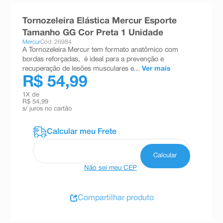
8
º
teste gravidez
Tornozeleira Elástica Mercur Esporte
9
º
esmalte
Tamanho GG Cor Preta 1 Unidade
Mercur
Cód: 26984
10
º
absorvente
A Tornozeleira Mercur tem formato anatômico com
bordas reforçadas, é ideal para a prevenção e
recuperação de lesões musculares e...
Ver mais
R$ 54,99
1
X de
R$ 54,99
s/ juros no cartão
Não sei meu CEP
Compartilhar produto