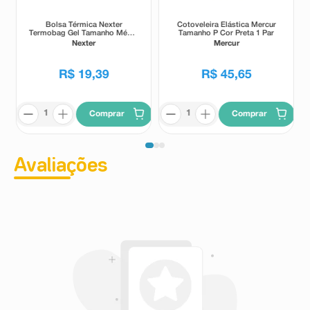
Bolsa Térmica Nexter
Cotoveleira Elástica Mercur
Termobag Gel Tamanho Médio
Tamanho P Cor Preta 1 Par
15x27cm
Nexter
Mercur
R$
19
,
39
R$
45
,
65
Comprar
Comprar
Avaliações