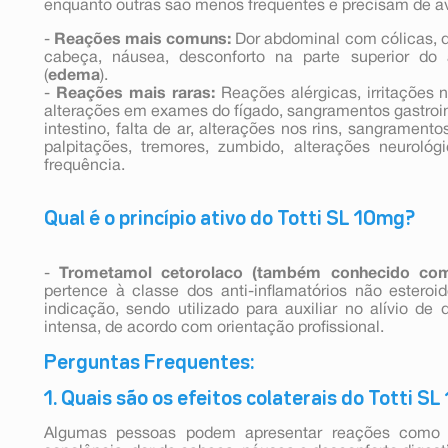
enquanto outras são menos frequentes e precisam de ava
-
Reações mais comuns:
Dor abdominal com cólicas, di
cabeça, náusea, desconforto na parte superior do
(
edema
).
-
Reações mais raras:
Reações alérgicas, irritações n
alterações em exames do fígado, sangramentos gastroin
intestino, falta de ar, alterações nos rins, sangrament
palpitações, tremores, zumbido, alterações neuroló
frequência.
Qual é o princípio ativo do Totti SL 10mg?
-
Trometamol cetorolaco (também conhecido com
pertence à classe dos anti-inflamatórios não esteroid
indicação, sendo utilizado para auxiliar no alívio d
intensa, de acordo com orientação profissional.
Perguntas Frequentes:
1. Quais são os efeitos colaterais do Totti S
Algumas pessoas podem apresentar reações como dor