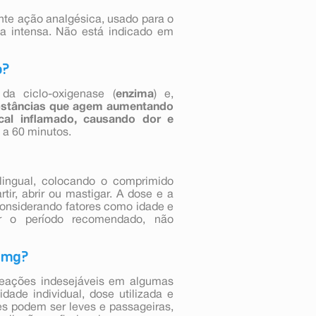
te ação analgésica, usado para o
a intensa. Não está indicado em
o?
da ciclo-oxigenase (
enzima
) e,
stâncias que agem aumentando
cal inflamado, causando dor e
0 a 60 minutos.
blingual, colocando o comprimido
ir, abrir ou mastigar. A dose e a
considerando fatores como idade e
ar o período recomendado, não
10mg?
reações indesejáveis em algumas
dade individual, dose utilizada e
s podem ser leves e passageiras,