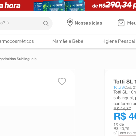
:)
Meu
Nossas lojas
ermocosméticos
Mamãe e Bebê
Higiene Pessoal
mprimidos Sublinguais
Totti SL
Totti Sl
Cód: 2
Totti SL 10
sublingual,
conforme or
R$ 44,87
R$ 4
1
X de
R$ 40,79
s/ juros no c