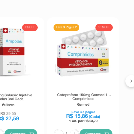
7%
OFF
56%
OFF
Leve 3 Pague 2
Cetoprofeno 150mg Germed 10
mg Solução Injetável 5
Comprimidos
olas 3ml Cada
Germed
Voltaren
Leve
3
e pague
R$
29
,
55
R$
15
,
86
(Cada)
R$
27
,
59
1 Un. por R$
23,79