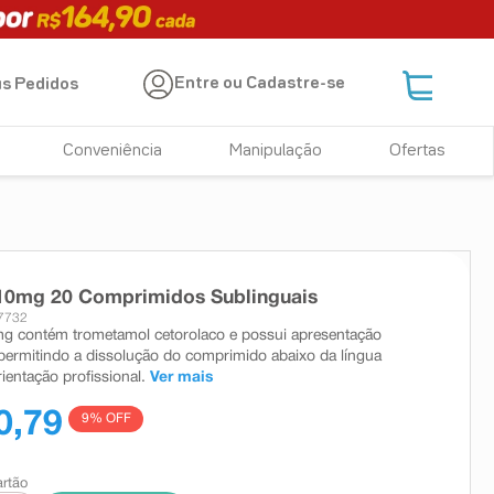
Entre ou Cadastre-se
s Pedidos
Conveniência
Manipulação
Ofertas
 10mg 20 Comprimidos Sublinguais
7732
mg contém trometamol cetorolaco e possui apresentação
 permitindo a dissolução do comprimido abaixo da língua
ientação profissional.
Ver mais
0,79
9
% OFF
artão