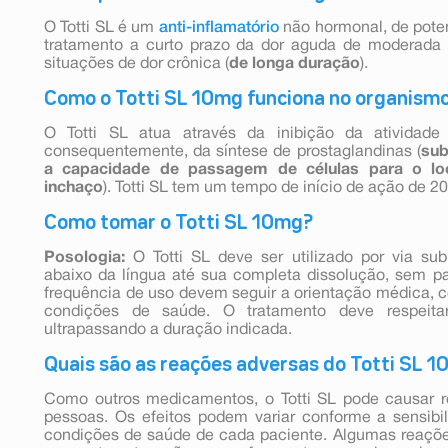
O Totti SL é um
anti-inflamatório
não hormonal, de poten
tratamento a curto prazo da dor aguda de moderada 
situações de dor crônica (
de longa duração
).
Como o Totti SL 10mg funciona no organism
O Totti SL atua através da inibição da atividade 
consequentemente, da síntese de prostaglandinas (
sub
a capacidade de passagem de células para o lo
inchaço
). Totti SL tem um tempo de início de ação de 2
Como tomar o Totti SL 10mg?
Posologia:
O Totti SL deve ser utilizado por via su
abaixo da língua até sua completa dissolução, sem part
frequência de uso devem seguir a orientação médica, 
condições de saúde. O tratamento deve respeit
ultrapassando a duração indicada.
Quais são as reações adversas do Totti SL 
Como outros medicamentos, o Totti SL pode causar 
pessoas. Os efeitos podem variar conforme a sensibili
condições de saúde de cada paciente. Algumas reaçõe