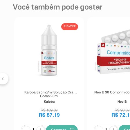
Você também pode gostar
FF
21%
OFF
Kaloba 825mg/ml Solução Oral
Neo B 30 Comprimido
Gotas 20ml
Kaloba
Neo B
R$
109
,
87
R$
90
,
37
R$
87
,
19
R$
72
,
1