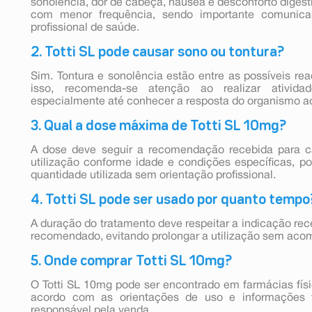
sonolência, dor de cabeça, náusea e desconforto digest
com menor frequência, sendo importante comunicar
profissional de saúde.
2. Totti SL pode causar sono ou tontura?
Sim. Tontura e sonolência estão entre as possíveis rea
isso, recomenda-se atenção ao realizar ativid
especialmente até conhecer a resposta do organismo 
3. Qual a dose máxima de Totti SL 10mg?
A dose deve seguir a recomendação recebida para ca
utilização conforme idade e condições específicas, p
quantidade utilizada sem orientação profissional.
4. Totti SL pode ser usado por quanto tempo
A duração do tratamento deve respeitar a indicação rec
recomendado, evitando prolongar a utilização sem a
5. Onde comprar Totti SL 10mg?
O Totti SL 10mg pode ser encontrado em farmácias físi
acordo com as orientações de uso e informações f
responsável pela venda.