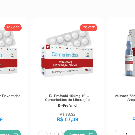
20%
OFF
25%
OFF
s Revestidos
Bi-Profenid 150mg 10
Voltaren 75
Comprimidos de Liberação
Amp
Prolongada
Bi-Profenid
R$
89
,
32
9
R$
67
,
39