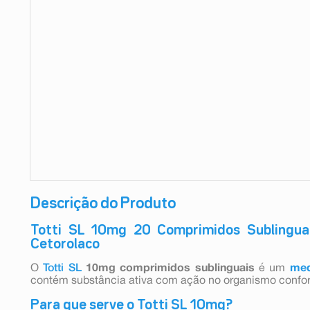
9
º
teste gravidez
10
º
esmalte
Descrição do Produto
Totti SL 10mg 20 Comprimidos Sublinguai
Cetorolaco
O
Totti SL
10mg comprimidos sublinguais
é um
med
contém substância ativa com ação no organismo confor
Para que serve o Totti SL 10mg?