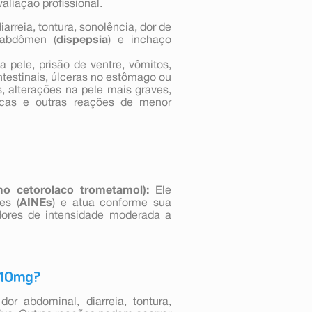
liação profissional.
arreia, tontura, sonolência, dor de
 abdômen (
dispepsia
) e inchaço
a pele, prisão de ventre, vômitos,
testinais, úlceras no estômago ou
os, alterações na pele mais graves,
gicas e outras reações de menor
o cetorolaco trometamol):
Ele
es (
AINEs
) e atua conforme sua
e dores de intensidade moderada a
L 10mg?
 abdominal, diarreia, tontura,