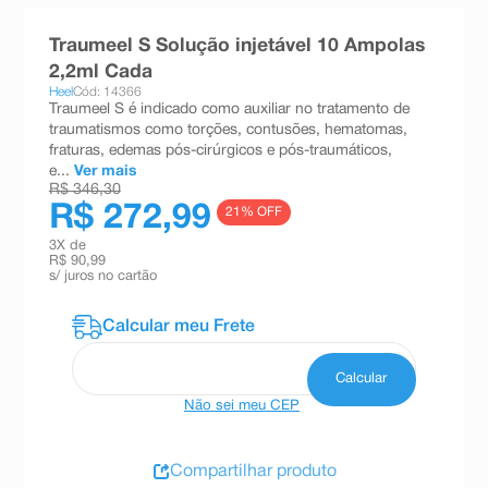
8
º
teste gravidez
Traumeel S Solução injetável 10 Ampolas
9
º
esmalte
2,2ml Cada
Heel
Cód: 14366
10
º
absorvente
Traumeel S é indicado como auxiliar no tratamento de
traumatismos como torções, contusões, hematomas,
fraturas, edemas pós-cirúrgicos e pós-traumáticos,
e...
Ver mais
R$ 346,30
R$ 272,99
21
% OFF
3
X de
R$ 90,99
s/ juros no cartão
Não sei meu CEP
Compartilhar produto