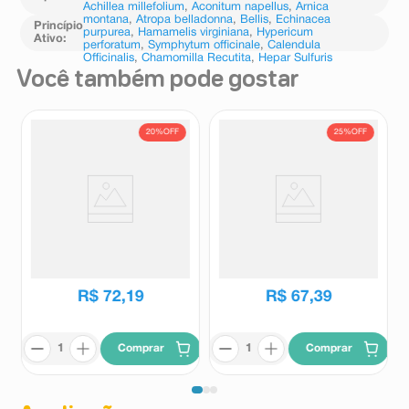
Achillea millefolium
,
Aconitum napellus
,
Arnica
montana
,
Atropa belladonna
,
Bellis
,
Echinacea
Princípio
purpurea
,
Hamamelis virginiana
,
Hypericum
Ativo
:
perforatum
,
Symphytum officinale
,
Calendula
Officinalis
,
Chamomilla Recutita
,
Hepar Sulfuris
Você também pode gostar
20%
OFF
25%
OFF
Neo B 30 Comprimidos
Bi-Profenid 150mg 10
Revestidos
Comprimidos de Liberação
Prolongada
Neo B
Bi-Profenid
R$
90
,
37
R$
89
,
32
R$
72
,
19
R$
67
,
39
Comprar
Comprar