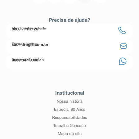
Precisa de ajuda?
Atendimento ao cliente
0800 771 2120
Entre em contato
sac@drogal.com.br
Compre pelo telefone
0800 347 0000
Institucional
Nossa história
Especial 90 Anos
Responsabilidades
Trabalhe Conosco
Mapa do site