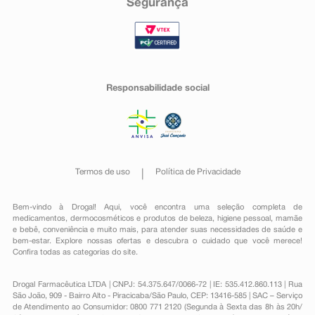
Segurança
Responsabilidade social
Termos de uso
Política de Privacidade
Bem-vindo à Drogal! Aqui, você encontra uma seleção completa de
medicamentos
,
dermocosméticos e produtos de beleza
,
higiene pessoal
,
mamãe
e bebê
,
conveniência
e muito mais, para atender suas necessidades de saúde e
bem-estar. Explore nossas ofertas e descubra o cuidado que você merece!
Confira todas as categorias do site.
Drogal Farmacêutica LTDA | CNPJ: 54.375.647/0066-72 | IE: 535.412.860.113 | Rua
São João, 909 - Bairro Alto - Piracicaba/São Paulo, CEP: 13416-585 | SAC – Serviço
de Atendimento ao Consumidor: 0800 771 2120 (Segunda à Sexta das 8h às 20h/