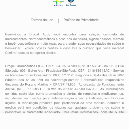
Termos de uso
Política de Privacidade
Bem-vindo à Drogal! Aqui, você encontra uma seleção completa de
medicamentos
,
dermocosméticos e produtos de beleza
,
higiene pessoal
,
mamãe
e bebê
,
conveniência
e muito mais, para atender suas necessidades de saúde e
bem-estar. Explore nossas ofertas e descubra o cuidado que você merece!
Confira todas as categorias do site.
Drogal Farmacêutica LTDA | CNPJ: 54.375.647/0066-72 | IE: 535.412.860.113 | Rua
São João, 909 - Bairro Alto - Piracicaba/São Paulo, CEP: 13416-585 | SAC – Serviço
de Atendimento ao Consumidor: 0800 771 2120 (Segunda à Sexta das 8h às 20h/
Sábado das 8h às 15h) ou
sac@drogal.com.br
/ Farmacêutica responsável:
Giovanna do Rosario Martins – CRF/SP 49.855 | Autorização de Funcionamento
Anvisa (AFE): 7.15583.1 / CEVS: 353870901-477-000047-1-5. As informações
contidas neste site, como promoções e ofertas de remédios e medicamentos,
não devem ser usadas para automedicação e não substituem, em hipótese
alguma, a medicação prescrita pelo profissional da área médica. Somente o
médico está em condições de diagnosticar qualquer problema de saúde e
prescrever o tratamento adequado. Para mais informações, consulte o site
Anvisa. As fotos contidas em nosso site são meramente ilustrativas. Promoções e
preços são válidos apenas para compras on-line, caso haja disponibilidade e
estão sujeitos a alterações no decorrer do dia. Todos os direitos reservados.