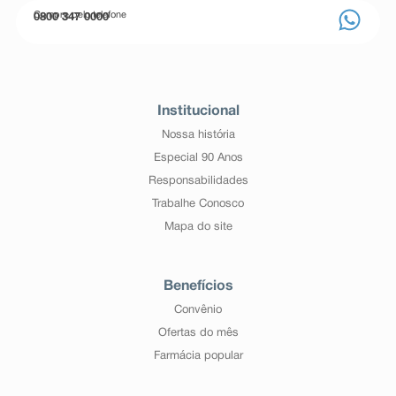
Compre pelo telefone
0800 347 0000
Institucional
Nossa história
Especial 90 Anos
Responsabilidades
Trabalhe Conosco
Mapa do site
Benefícios
Convênio
Ofertas do mês
Farmácia popular