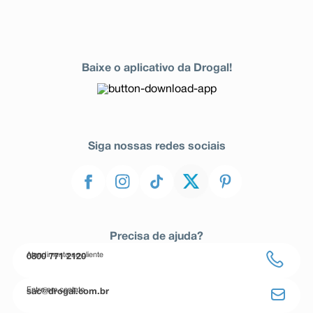
Baixe o aplicativo da Drogal!
Siga nossas redes sociais
Precisa de ajuda?
Atendimento ao cliente
0800 771 2120
Entre em contato
sac@drogal.com.br