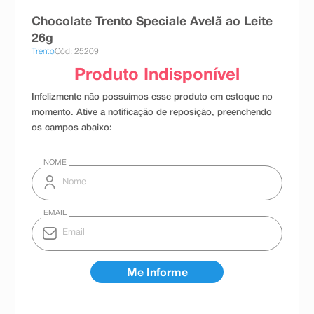
8
º
teste gravidez
Chocolate Trento Speciale Avelã ao Leite
26g
9
º
absorvente
Trento
Cód: 25209
10
º
shampoo