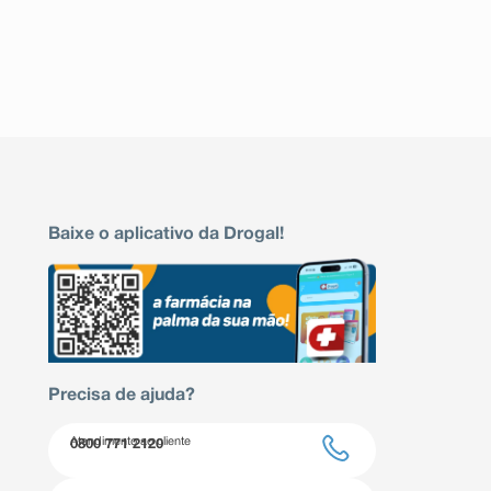
Baixe o aplicativo da Drogal!
Precisa de ajuda?
Atendimento ao cliente
0800 771 2120