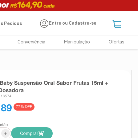
Entre ou Cadastre-se
s Pedidos
Conveniência
Manipulação
Ofertas
Baby Suspensão Oral Sabor Frutas 15ml +
 Dosadora
 16574
,89
77
% OFF
artão
+
Comprar