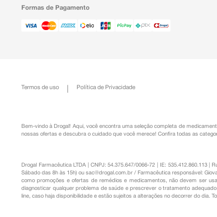
Formas de Pagamento
Termos de uso
Política de Privacidade
Bem-vindo à Drogal! Aqui, você encontra uma seleção completa de
medicament
nossas ofertas e descubra o cuidado que você merece!
Confira todas as categor
Drogal Farmacêutica LTDA | CNPJ: 54.375.647/0066-72 | IE: 535.412.860.113 | 
Sábado das 8h às 15h) ou
sac@drogal.com.br
/ Farmacêutica responsável: Giova
como promoções e ofertas de remédios e medicamentos, não devem ser usada
diagnosticar qualquer problema de saúde e prescrever o tratamento adequado. 
line, caso haja disponibilidade e estão sujeitos a alterações no decorrer do dia. 