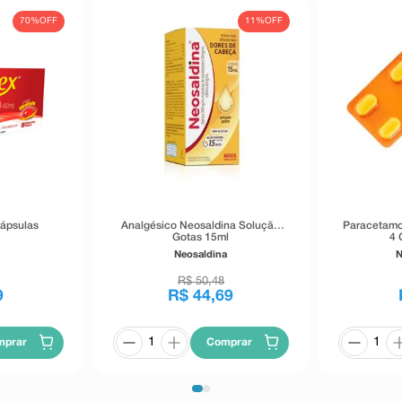
espondente indicado no copo de
70%
OFF
11%
OFF
os sintomas.
 sobre este medicamento, procure
tomas, procure orientação médica
cápsulas
Analgésico Neosaldina Solução
Paracetamo
Gotas 15ml
4 
Neosaldina
N
R$
50
,
48
9
R$
44
,
69
mprar
Comprar