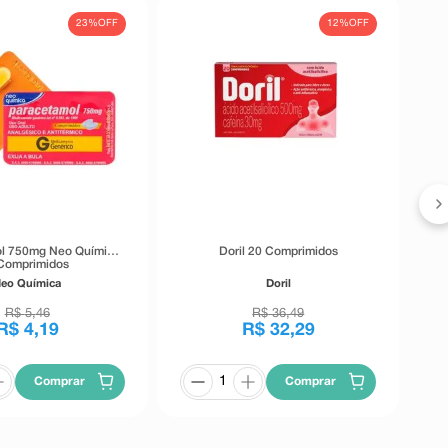
23%
OFF
12%
OFF
l 750mg Neo Química
Doril 20 Comprimidos
Comprimidos
eo Química
Doril
R$
5
,
46
R$
36
,
49
R$
4
,
19
R$
32
,
29
Comprar
Comprar