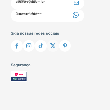
Entre em contato
sac@drogal.com.br
Compre pelo telefone
0800 347 0000
Siga nossas redes sociais
Segurança