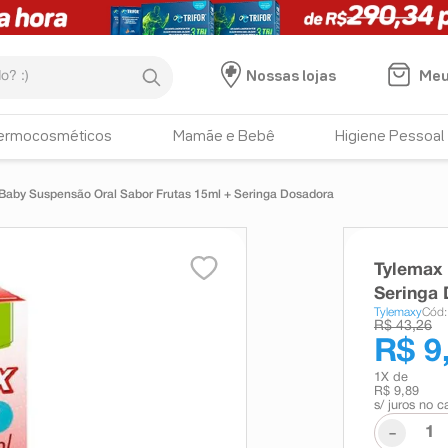
:)
Meu
Nossas lojas
ermocosméticos
Mamãe e Bebê
Higiene Pessoal
Baby Suspensão Oral Sabor Frutas 15ml + Seringa Dosadora
Tylemax 
Seringa
Tylemaxy
Cód:
R$ 43,26
R$ 9
1
X de
R$ 9,89
s/ juros no c
-