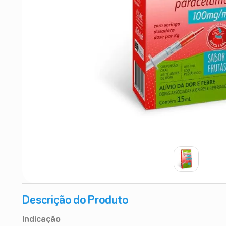
9
º
absorvente
10
º
shampoo
Descrição do Produto
Indicação