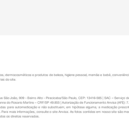
os
,
dermocosméticos e produtos de beleza
,
higiene pessoal
,
mamãe e bebê
,
conveniênc
ias do site.
Rua São João, 909 - Bairro Alto - Piracicaba/São Paulo, CEP: 13416-585 | SAC – Serviç
nna do Rosario Martins – CRF/SP 49.855 | Autorização de Funcionamento Anvisa (AFE): 7
s para automedicação e não substituem, em hipótese alguma, a medicação prescrit
Para mais informações, consulte o site Anvisa. As fotos contidas em nosso site são m
Todos os direitos reservados.