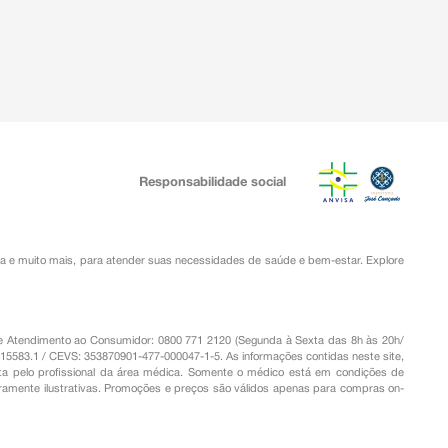
Responsabilidade social
ia
e muito mais, para atender suas necessidades de saúde e bem-estar. Explore
o de Atendimento ao Consumidor: 0800 771 2120 (Segunda à Sexta das 8h às 20h/
.15583.1 / CEVS: 353870901-477-000047-1-5. As informações contidas neste site,
a pelo profissional da área médica. Somente o médico está em condições de
eramente ilustrativas. Promoções e preços são válidos apenas para compras on-