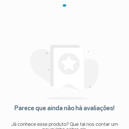
fecções (sintomas de baixo nível de
ão da percentagem de glóbulos
 à anemia)
ode, em casos graves, provocar
ndicar danos no fígado), incluindo
, em casos graves, provocar o
tinina sérica (o que pode indicar
 dependendo de sua condição. Por
o da função renal ocorreram com
ão arterial elevada do que nos
 um
rante os estudos clínicos com
são causados pelo medicamento ou
bido, sinusite, insônia, dor nas
haço das mãos, tornozelos ou pés,
Parece que ainda não há avaliações!
ao seu médico.
onado nesta bula, informe ao seu
Já conhece esse produto? Que tal nos contar um
êutico o aparecimento de reações