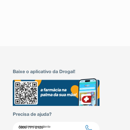
indesejáveis pelo uso do medicamento. Informe t
serviço de atendimento.
Baixe o aplicativo da Drogal!
Precisa de ajuda?
Atendimento ao cliente
0800 771 2120