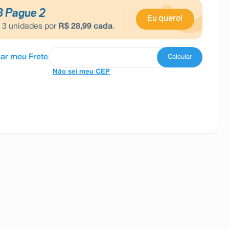
3 Pague 2
Eu quero!
e
3
unidades por
R$
28
,
99
cada
.
Não sei meu CEP