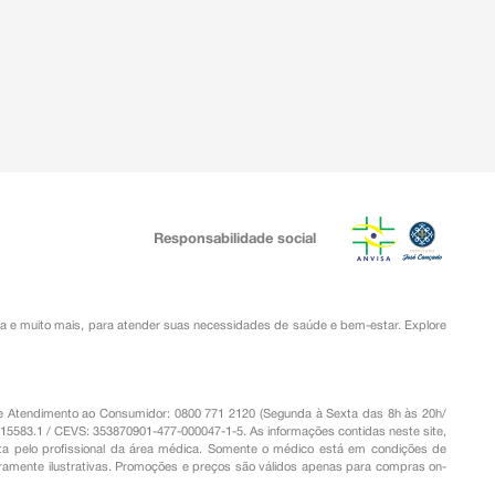
Responsabilidade social
ia
e muito mais, para atender suas necessidades de saúde e bem-estar. Explore
o de Atendimento ao Consumidor: 0800 771 2120 (Segunda à Sexta das 8h às 20h/
.15583.1 / CEVS: 353870901-477-000047-1-5. As informações contidas neste site,
a pelo profissional da área médica. Somente o médico está em condições de
eramente ilustrativas. Promoções e preços são válidos apenas para compras on-