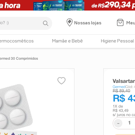
:)
Meu
Nossas lojas
ermocosméticos
Mamãe e Bebê
Higiene Pessoal
Germed 30 Comprimidos
Valsart
Germed
Cód:
R$ 89,40
R$ 4
1
X de
R$ 43,49
s/ juros no c
-