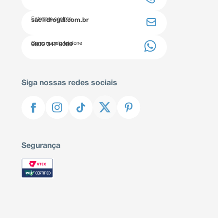
Entre em contato
sac@drogal.com.br
Compre pelo telefone
0800 347 0000
Siga nossas redes sociais
Segurança