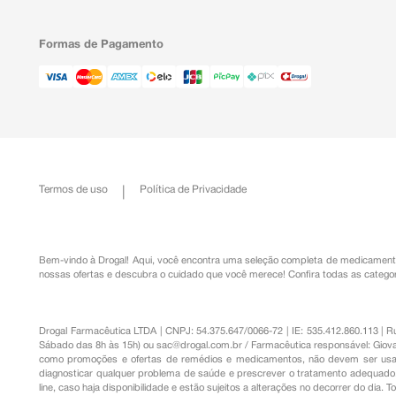
Formas de Pagamento
Termos de uso
Política de Privacidade
Bem-vindo à Drogal! Aqui, você encontra uma seleção completa de
medicament
nossas ofertas e descubra o cuidado que você merece!
Confira todas as categor
Drogal Farmacêutica LTDA | CNPJ: 54.375.647/0066-72 | IE: 535.412.860.113 | 
Sábado das 8h às 15h) ou
sac@drogal.com.br
/ Farmacêutica responsável: Giova
como promoções e ofertas de remédios e medicamentos, não devem ser usada
diagnosticar qualquer problema de saúde e prescrever o tratamento adequado. 
line, caso haja disponibilidade e estão sujeitos a alterações no decorrer do dia. 