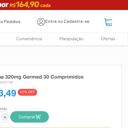
Entre ou Cadastre-se
s Pedidos
Conveniência
Manipulação
Ofertas
ana 320mg Germed 30 Comprimidos
 4032748
3,49
51
% OFF
artão
+
Comprar