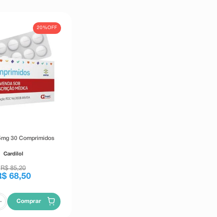
20%
OFF
25mg 30 Comprimidos
Cardilol
R$
85
,
20
R$
68
,
50
Comprar