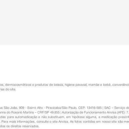
os
,
dermocosméticos e produtos de beleza
,
higiene pessoal
,
mamãe e bebê
,
conveniênc
ias do site.
Rua São João, 909 - Bairro Alto - Piracicaba/São Paulo, CEP: 13416-585 | SAC – Serviç
nna do Rosario Martins – CRF/SP 49.855 | Autorização de Funcionamento Anvisa (AFE): 7
s para automedicação e não substituem, em hipótese alguma, a medicação prescrit
Para mais informações, consulte o site Anvisa. As fotos contidas em nosso site são m
Todos os direitos reservados.