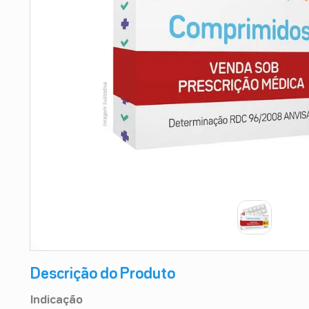
9
º
esmalte
10
º
absorvente
Descrição do Produto
Indicação