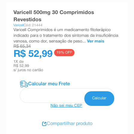
8
º
teste gravidez
Varicell 500mg 30 Comprimidos
9
º
esmalte
Revestidos
Varicell
Cód: 21444
10
º
absorvente
Varicell Comprimidos é um medicamento fitoterápico
indicado para o tratamento dos sintomas da insuficiência
venosa, como dor, sensação de peso...
Ver mais
R$ 65,34
R$ 52,99
19
% OFF
1
X de
R$ 52,99
s/ juros no cartão
Não sei meu CEP
Compartilhar produto