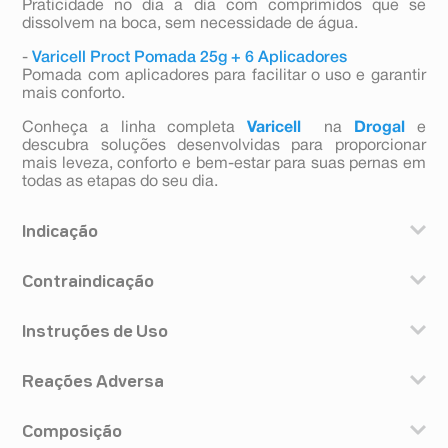
Praticidade no dia a dia com comprimidos que se
dissolvem na boca, sem necessidade de água.
-
Varicell Proct Pomada 25g + 6 Aplicadores
Pomada com aplicadores para facilitar o uso e garantir
mais conforto.
Conheça a linha completa
Varicell
na
Drogal
e
descubra soluções desenvolvidas para proporcionar
mais leveza, conforto e bem-estar para suas pernas em
todas as etapas do seu dia.
Indicação
Para o tratamento de sintomas da insuficiência venosa,
Contraindicação
como sensação de dor, peso e cansaço nas pernas,
inchaço, câimbras e prurido, e fragilidade capilar
Pacientes com histórico de hipersensibilidade e alergia
(BLUMENTHAL, GOLDBERG, BRINCKMANN, 2000;
Instruções de Uso
a qualquer um dos componentes da fórmula não devem
WICHTL, 2004; ESCOP, 1997).
fazer uso do produto.
Varicell Phyto deve ser utilizado por via oral na dose de
Este medicamento é contraindicado para pessoas com
Reações Adversa
1 cápsula por dia, ou a critério médico.
hipersensibilidade a escina ou a extratos de A.
Não ingerir mais de 1 cápsula por dia.
hippocastanum e pacientes com insuficiência do fígado
O uso deste medicamento por outra via, que não a oral,
ou dos rins (MICROMEDEX, 2007). Há indícios de que a
Composição
Após ingestão do medicamento pode ocorrer, em casos
pode causar a perda do efeito esperado ou mesmo
absorção de escina seja maior em crianças,