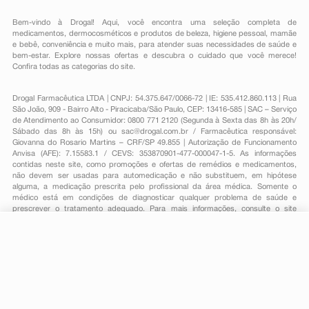
Bem-vindo à Drogal! Aqui, você encontra uma seleção completa de
medicamentos
,
dermocosméticos e produtos de beleza
,
higiene pessoal
,
mamãe
e bebê
,
conveniência
e muito mais, para atender suas necessidades de saúde e
bem-estar. Explore nossas ofertas e descubra o cuidado que você merece!
Confira todas as categorias do site.
Drogal Farmacêutica LTDA | CNPJ: 54.375.647/0066-72 | IE: 535.412.860.113 | Rua
São João, 909 - Bairro Alto - Piracicaba/São Paulo, CEP: 13416-585 | SAC – Serviço
de Atendimento ao Consumidor: 0800 771 2120 (Segunda à Sexta das 8h às 20h/
Sábado das 8h às 15h) ou
sac@drogal.com.br
/ Farmacêutica responsável:
Giovanna do Rosario Martins – CRF/SP 49.855 | Autorização de Funcionamento
Anvisa (AFE): 7.15583.1 / CEVS: 353870901-477-000047-1-5. As informações
contidas neste site, como promoções e ofertas de remédios e medicamentos,
não devem ser usadas para automedicação e não substituem, em hipótese
alguma, a medicação prescrita pelo profissional da área médica. Somente o
médico está em condições de diagnosticar qualquer problema de saúde e
prescrever o tratamento adequado. Para mais informações, consulte o site
Anvisa. As fotos contidas em nosso site são meramente ilustrativas. Promoções e
preços são válidos apenas para compras on-line, caso haja disponibilidade e
R$ 65,34
estão sujeitos a alterações no decorrer do dia. Todos os direitos reservados.
-
+
R$ 52,99
Comprar
Em
1
x
R$ 52,99
Powered by