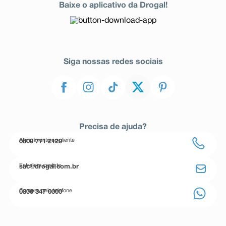
Baixe o aplicativo da Drogal!
Siga nossas redes sociais
Precisa de ajuda?
Atendimento ao cliente
0800 771 2120
Entre em contato
sac@drogal.com.br
Compre pelo telefone
0800 347 0000