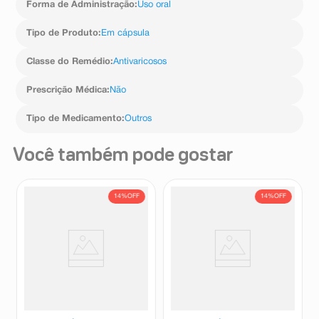
Forma de Administração
:
Uso oral
Tipo de Produto
:
Em cápsula
Classe do Remédio
:
Antivaricosos
Prescrição Médica
:
Não
Tipo de Medicamento
:
Outros
Você também pode gostar
14%
OFF
14%
OFF
Hirudoid 5mg/g Gel 40g
Fledoid 500 Pomada 40g
Hirudoid
Fledoid
R$
49
,
69
R$
37
,
01