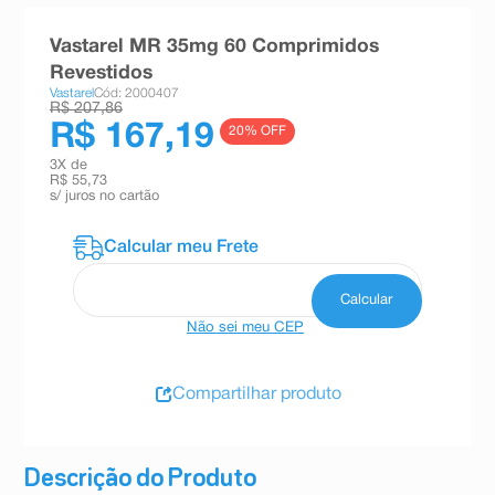
8
º
teste gravidez
Vastarel MR 35mg 60 Comprimidos
9
º
absorvente
Revestidos
Vastarel
Cód: 2000407
10
º
shampoo
R$ 207,86
R$ 167,19
20
% OFF
3
X de
R$ 55,73
s/ juros no cartão
Não sei meu CEP
Compartilhar produto
Descrição do Produto