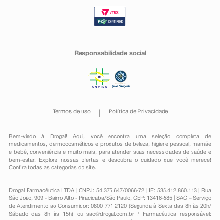
Responsabilidade social
Termos de uso
Política de Privacidade
Bem-vindo à Drogal! Aqui, você encontra uma seleção completa de
medicamentos
,
dermocosméticos e produtos de beleza
,
higiene pessoal
,
mamãe
e bebê
,
conveniência
e muito mais, para atender suas necessidades de saúde e
bem-estar. Explore nossas ofertas e descubra o cuidado que você merece!
Confira todas as categorias do site.
Drogal Farmacêutica LTDA | CNPJ: 54.375.647/0066-72 | IE: 535.412.860.113 | Rua
São João, 909 - Bairro Alto - Piracicaba/São Paulo, CEP: 13416-585 | SAC – Serviço
de Atendimento ao Consumidor: 0800 771 2120 (Segunda à Sexta das 8h às 20h/
Sábado das 8h às 15h) ou
sac@drogal.com.br
/ Farmacêutica responsável: