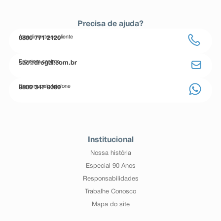
Precisa de ajuda?
Atendimento ao cliente
0800 771 2120
Entre em contato
sac@drogal.com.br
Compre pelo telefone
0800 347 0000
Institucional
Nossa história
Especial 90 Anos
Responsabilidades
Trabalhe Conosco
Mapa do site