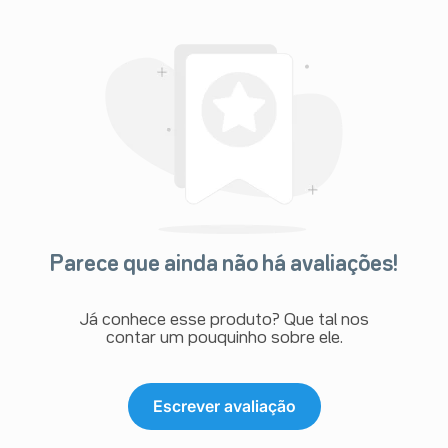
tratamento, alterações do sono (insônia e sonolência);
- Alterações gastrointestinais:
constipação;
- Alterações da pele:
angiodema e pustulose
exantemática generalizada aguda (PEGA);
- Alterações sanguíneas e do sistema linfático:
Agranulocitose, trombocitopenia, púrpura
trombocitopenica;
- Alterações hepatobiliares:
Hepatite.
Em caso de eventos adversos pelo Sistema de
Notificações em Vigilância Sanitária – NOTIVISA ou
para a Vigilância Sanitária Estadual ou Municipal.
Parece que ainda não há avaliações!
Já conhece esse produto? Que tal nos
contar um pouquinho sobre ele.
Escrever avaliação