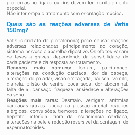
problemas no fígado ou rins devem ter monitoramento
especial.
Não interrompa o tratamento sem orientação médica.
Quais são as reações adversas de Vatis
150mg?
Vatis (cloridrato de propafenona) pode causar reações
adversas relacionadas principalmente ao coração,
sistema nervoso e aparelho digestivo. Os efeitos variam
de leves a graves, dependendo da sensibilidade de
cada paciente e da resposta ao tratamento.
Reações mais comuns:
Tontura, palpitações,
alterações na condução cardíaca, dor de cabeça,
alteração do paladar, visão embaçada, náusea, vômito,
diarreia, prisão de ventre, boca seca, dor abdominal,
falta de ar, cansaço, fraqueza, ansiedade e alterações
do sono.
Reações mais raras:
Desmaio, vertigem, arritmias
cardíacas graves, queda da pressão arterial, reações
alérgicas, convulsões, tremores, alterações no fígado,
hepatite, icterícia, piora da insuficiência cardíaca,
alterações na pele e redução reversível da contagem de
espermatozoides.