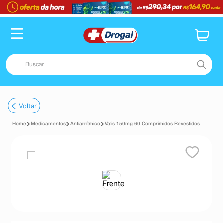
Buscar
TERMOS MAIS BUSCADOS
Voltar
1
º
fralda
Medicamentos
Antiarrítmico
Vatis 150mg 60 Comprimidos Revestidos
2
º
pampers confort sec max
3
º
dipirona
4
º
lenço umedecido
5
º
tadalafila
6
º
minoxidil
7
º
desodorante