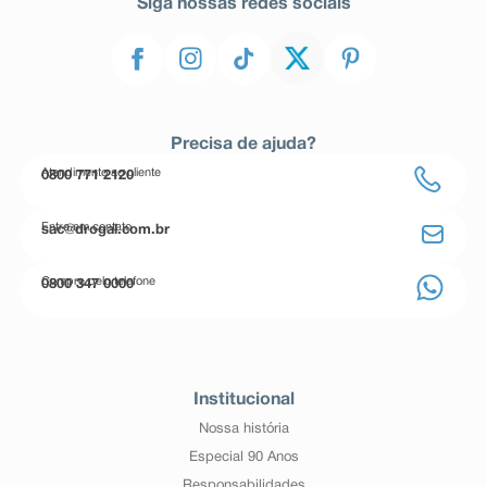
Siga nossas redes sociais
Precisa de ajuda?
Atendimento ao cliente
0800 771 2120
Entre em contato
sac@drogal.com.br
Compre pelo telefone
0800 347 0000
Institucional
Nossa história
Especial 90 Anos
Responsabilidades