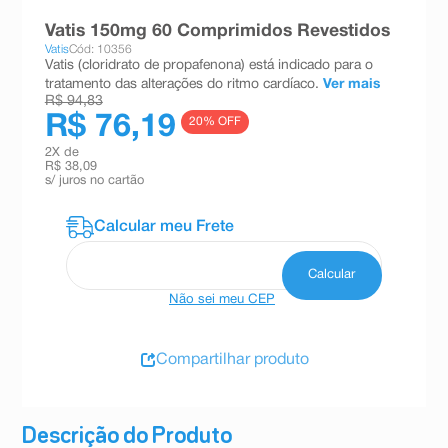
8
º
teste gravidez
Vatis 150mg 60 Comprimidos Revestidos
Vatis
Cód: 10356
9
º
esmalte
Vatis (cloridrato de propafenona) está indicado para o
tratamento das alterações do ritmo cardíaco.
Ver mais
10
º
absorvente
R$ 94,83
R$ 76,19
20
% OFF
2
X de
R$ 38,09
s/ juros no cartão
Não sei meu CEP
Compartilhar produto
Descrição do Produto