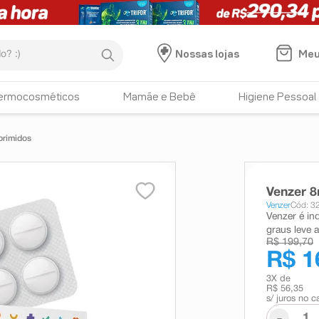
:)
Meu
Nossas lojas
ermocosméticos
Mamãe e Bebê
Higiene Pessoal
primidos
Venzer 
Venzer
Cód: 3
Venzer é ind
graus leve a
R$ 199,70
R$ 1
3
X de
R$ 56,35
s/ juros no c
-