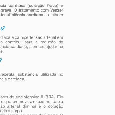
ncia cardíaca
(
coração fraco
) e
grave
. O tratamento com
Venzer
 insuficiência
cardíaca
e melhora
os?
rdíaca e da hipertensão arterial em
so contribui para a redução de
iência cardíaca, além de ajudar na
e.
?
lexetila
, substância utilizada no
ncia cardíaca.
res de angiotensina II (BRA). Ele
 o que promove o relaxamento e a
ão arterial diminui e o coração
odo o corpo.