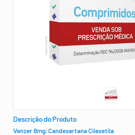
9
º
teste gravidez
10
º
esmalte
Descrição do Produto
Venzer 8mg: Candesartana Cilexetila