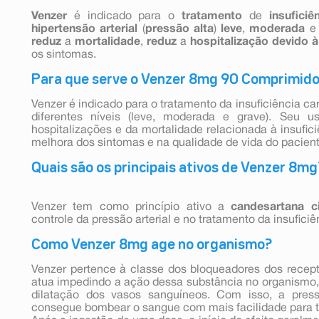
Venzer
é indicado para o
tratamento
de
insuficiê
hipertensão arterial
(
pressão alta
)
leve
,
moderada
e
reduz
a
mortalidade
,
reduz
a
hospitalização
devido à
os sintomas.
Para que serve o Venzer 8mg 90 Comprimid
Venzer é indicado para o tratamento da insuficiência ca
diferentes níveis (leve, moderada e grave). Seu u
hospitalizações e da mortalidade relacionada à insufic
melhora dos sintomas e na qualidade de vida do pacient
Quais são os principais ativos de Venzer 8mg
Venzer tem como princípio ativo a
candesartana ci
controle da pressão arterial e no tratamento da insuficiê
Como Venzer 8mg age no organismo?
Venzer pertence à classe dos bloqueadores dos recepto
atua impedindo a ação dessa substância no organismo,
dilatação dos vasos sanguíneos. Com isso, a press
consegue bombear o sangue com mais facilidade para t