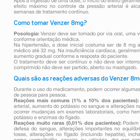
Após a ingestão de uma dose, o início do efeito geralm
efeito máximo no controle da pressão arterial é a
semanas de tratamento contínuo.
Como tomar Venzer 8mg?
Posologia:
Venzer deve ser tomado por via oral, uma 
conforme orientação médica.
Na hipertensão, a dose inicial costuma ser de 8 mg a
médico até 32 mg. Na insuficiência cardíaca, geralmen
aumento gradual conforme a resposta do paciente.
O tratamento deve ser contínuo e não deve ser inter
comprimido não deve ser partido, aberto ou mastigado.
Quais são as reações adversas do Venzer 8
Durante o uso do medicamento, podem ocorrer algumas 
de pessoa para pessoa.
Reações mais comuns (1% a 10% dos pacientes):
arterial, aumento do potássio no sangue e alterações
ocorrer mudanças em exames laboratoriais, como hemog
potássio e enzimas do fígado.
Reações muito raras (0,01% dos pacientes):
Podem i
defesa do sangue, alterações importantes no equilíbr
tosse, alterações no fígado (incluindo hepatite), in