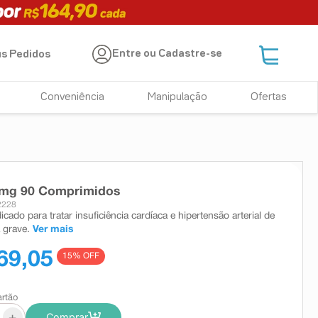
Entre ou Cadastre-se
s Pedidos
Conveniência
Manipulação
Ofertas
8mg 90 Comprimidos
2228
icado para tratar insuficiência cardíaca e hipertensão arterial de
 grave.
Ver mais
69,05
15
% OFF
artão
+
Comprar