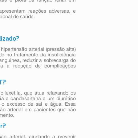
stas e piora da função renal em
apresentam reações adversas, e
sional de saúde.
ilizado?
ipertensão arterial (pressão alta)
do no tratamento da insuficiência
sanguínea, reduzir a sobrecarga do
ara a redução de complicações
CT?
ilexetila, que atua relaxando os
ia a candesartana a um diurético
ar o excesso de sal e água. Essa
são arterial em pacientes que não
mento.
er?
o arterial, ajudando a prevenir