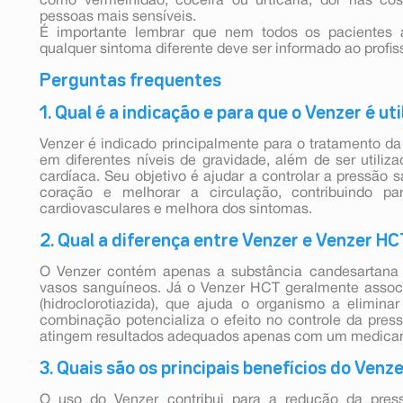
como vermelhidão, coceira ou urticária, dor nas co
pessoas mais sensíveis.
É importante lembrar que nem todos os pacientes 
qualquer sintoma diferente deve ser informado ao profis
Perguntas frequentes
1. Qual é a indicação e para que o Venzer é ut
Venzer é indicado principalmente para o tratamento da h
em diferentes níveis de gravidade, além de ser utiliza
cardíaca. Seu objetivo é ajudar a controlar a pressão 
coração e melhorar a circulação, contribuindo p
cardiovasculares e melhora dos sintomas.
2. Qual a diferença entre Venzer e Venzer H
O Venzer contém apenas a substância candesartana c
vasos sanguíneos. Já o Venzer HCT geralmente assoc
(hidroclorotiazida), que ajuda o organismo a elimin
combinação potencializa o efeito no controle da pres
atingem resultados adequados apenas com um medica
3. Quais são os principais benefícios do Venz
O uso do Venzer contribui para a redução da pressã