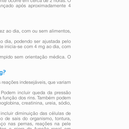
ente ocorre em cerca de 2 horas. O
lcançado após aproximadamente 4
vez ao dia, com ou sem alimentos,
o dia, podendo ser ajustada pelo
te inicia-se com 4 mg ao dia, com
rompido sem orientação médica. O
mg?
reações indesejáveis, que variam
Podem incluir queda da pressão
 na função dos rins. Também podem
lobina, creatinina, ureia, sódio,
ncluir diminuição das células de
io de sais do organismo, tontura,
chaço nas pernas, reações na pele