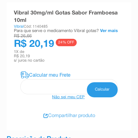
8
º
teste gravidez
Vibral 30mg/ml Gotas Sabor Framboesa
9
º
esmalte
10ml
Vibral
Cód: 1140485
10
º
absorvente
Para que serve o medicamento Vibral gotas?
Ver mais
R$ 26,66
R$ 20,19
24
% OFF
1
X de
R$ 20,19
s/ juros no cartão
Não sei meu CEP
Compartilhar produto