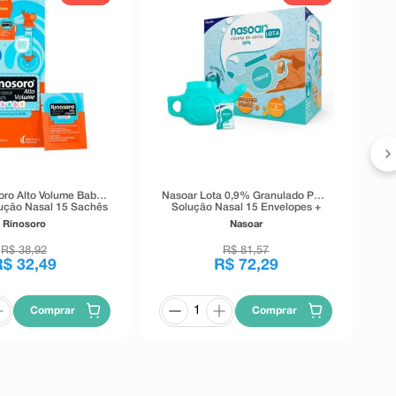
R
p
soro Alto Volume Baby
Nasoar Lota 0,9% Granulado Para
ução Nasal 15 Sachês
Solução Nasal 15 Envelopes +
 0,54g Cada
Lavador Nasal 240ml
Rinosoro
Nasoar
R$
38
,
92
R$
81
,
57
R$
32
,
49
R$
72
,
29
Comprar
Comprar