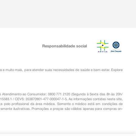
Responsabilidade social
ia
e muito mais, para atender suas necessidades de saúde e bem-estar. Explore
o de Atendimento ao Consumidor: 0800 771 2120 (Segunda à Sexta das 8h às 20h/
.15583.1 / CEVS: 353870901-477-000047-1-5. As informações contidas neste site,
a pelo profissional da área médica. Somente o médico está em condições de
eramente ilustrativas. Promoções e preços são válidos apenas para compras on-