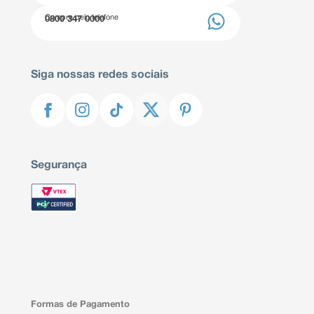
Compre pelo telefone
0800 347 0000
Siga nossas redes sociais
Segurança
Formas de Pagamento