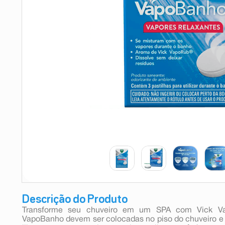
9
º
esmalte
10
º
absorvente
Descrição do Produto
Transforme seu chuveiro em um SPA com Vick Va
VapoBanho devem ser colocadas no piso do chuveiro e 