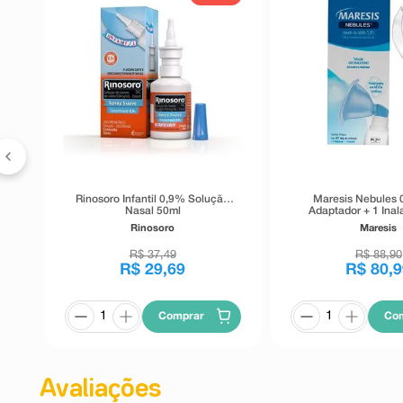
Pó
es
Rinosoro Infantil 0,9% Solução
Maresis Nebules 
Nasal 50ml
Adaptador + 1 Inal
Rinosoro
Maresis
R$
37
,
49
R$
88
,
90
R$
29
,
69
R$
80
,
9
Comprar
Co
Avaliações