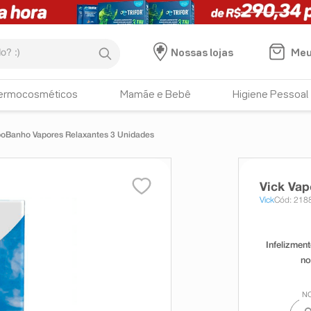
:)
Meu
Nossas lojas
ermocosméticos
Mamãe e Bebê
Higiene Pessoal
poBanho Vapores Relaxantes 3 Unidades
Vick Vap
Vick
Cód: 218