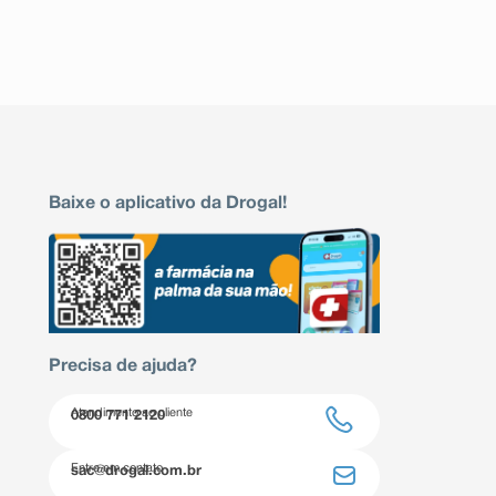
Baixe o aplicativo da Drogal!
Precisa de ajuda?
Atendimento ao cliente
0800 771 2120
Entre em contato
sac@drogal.com.br