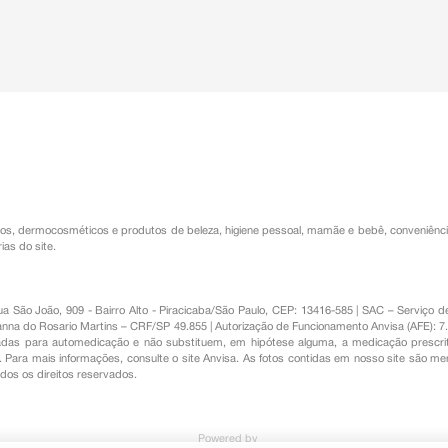
os
,
dermocosméticos e produtos de beleza
,
higiene pessoal
,
mamãe e bebê
,
conveniênc
ias do site.
Rua São João, 909 - Bairro Alto - Piracicaba/São Paulo, CEP: 13416-585 | SAC – Serviç
nna do Rosario Martins – CRF/SP 49.855 | Autorização de Funcionamento Anvisa (AFE): 7
s para automedicação e não substituem, em hipótese alguma, a medicação prescrit
Para mais informações, consulte o site Anvisa. As fotos contidas em nosso site são m
Todos os direitos reservados.
Powered by