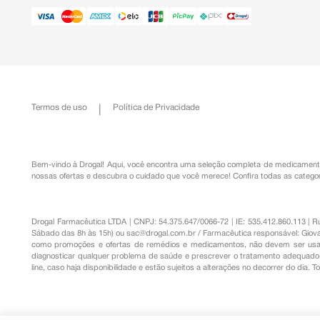
Termos de uso
Política de Privacidade
Bem-vindo à Drogal! Aqui, você encontra uma seleção completa de
medicament
nossas ofertas e descubra o cuidado que você merece!
Confira todas as categor
Drogal Farmacêutica LTDA | CNPJ: 54.375.647/0066-72 | IE: 535.412.860.113 | 
Sábado das 8h às 15h) ou
sac@drogal.com.br
/ Farmacêutica responsável: Giova
como promoções e ofertas de remédios e medicamentos, não devem ser usada
diagnosticar qualquer problema de saúde e prescrever o tratamento adequado. 
line, caso haja disponibilidade e estão sujeitos a alterações no decorrer do dia. 