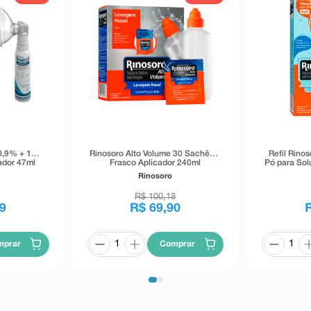
0,9% + 1
Rinosoro Alto Volume 30 Sachês +
Refil Rino
ador 47ml
Frasco Aplicador 240ml
Pó para Sol
de
Rinosoro
R$
100
,
18
9
R$
69
,
90
mprar
Comprar