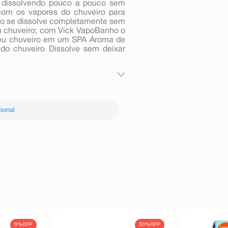
e dissolvendo pouco a pouco sem
com os vapores do chuveiro para
ho se dissolve completamente sem
u chuveiro; com Vick VapoBanho o
seu chuveiro em um SPA Aroma de
do chuveiro Dissolve sem deixar
No Chão Do Chuveiro, Para Obter
xo Direto De Água, Não Deve Ser
ional
zado Por Crianças.
9%
OFF
30%
OFF