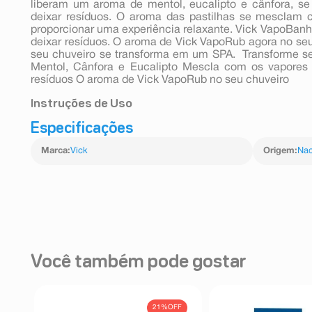
liberam um aroma de mentol, eucalipto e cânfora, s
deixar resíduos. O aroma das pastilhas se mesclam 
proporcionar uma experiência relaxante. Vick VapoBan
deixar resíduos. O aroma de Vick VapoRub agora no se
seu chuveiro se transforma em um SPA. Transforme 
Mentol, Cânfora e Eucalipto Mescla com os vapores 
resíduos O aroma de Vick VapoRub no seu chuveiro
Instruções de Uso
Especificações
Corte Para Abrir A Embalagem E Coloque A Pastilha 
Melhores Resultados, Coloque A Pastilha Em Um Flu
Marca
:
Vick
Origem
:
Nac
Utilizado Em Banheiras, Uso Adulto, Não Deve Ser Utili
Você também pode gostar
FF
21%
OFF