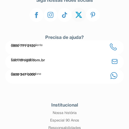
Siga nossas redes sociais
Precisa de ajuda?
Atendimento ao cliente
0800 771 2120
Entre em contato
sac@drogal.com.br
Compre pelo telefone
0800 347 0000
Institucional
Nossa história
Especial 90 Anos
Responsabilidades