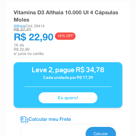
8
º
absorvente
Vitamina D3 Althaia 10.000 UI 4 Cápsulas
9
º
teste gravidez
Moles
Althaia
Cód: 29414
10
º
esmalte
R$ 27,41
R$ 22,90
16
% OFF
1
X de
R$ 22,90
s/ juros no cartão
Leve
2
, pague
R$
34
,
78
Cada unidade por
R$
17
,
39
Eu quero!