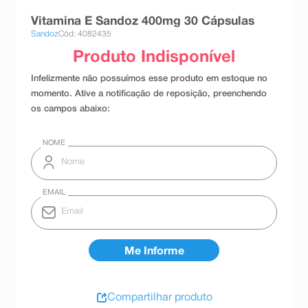
8
º
absorvente
Vitamina E Sandoz 400mg 30 Cápsulas
Sandoz
Cód: 4082435
9
º
teste gravidez
10
º
esmalte
Compartilhar produto