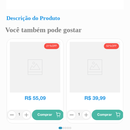
Descrição do Produto
Você também pode gostar
21%
OFF
52%
OFF
Suplemento Alimentar Emama
Suplemento Alimentar
30 Cápsulas Moles
Cronovit Vitamina E 400 UI 60
Cápsulas
Emama
Cronovit
R$
69
,
90
R$
82
,
90
R$
55
,
09
R$
39
,
99
Comprar
Comprar