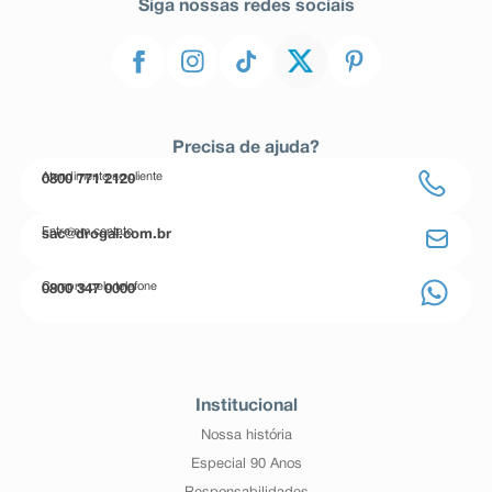
Siga nossas redes sociais
Precisa de ajuda?
Atendimento ao cliente
0800 771 2120
Entre em contato
sac@drogal.com.br
Compre pelo telefone
0800 347 0000
Institucional
Nossa história
Especial 90 Anos