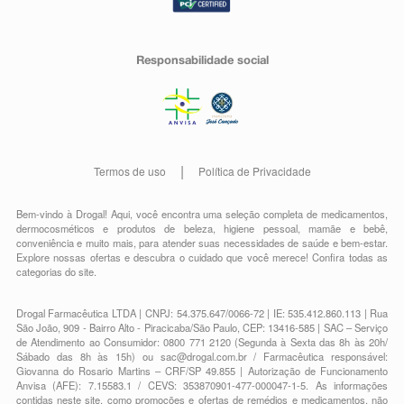
Responsabilidade social
Termos de uso
Política de Privacidade
Bem-vindo à Drogal! Aqui, você encontra uma seleção completa de
medicamentos
,
dermocosméticos e produtos de beleza
,
higiene pessoal
,
mamãe e bebê
,
conveniência
e muito mais, para atender suas necessidades de saúde e bem-estar.
Explore nossas ofertas e descubra o cuidado que você merece!
Confira todas as
categorias do site.
Drogal Farmacêutica LTDA | CNPJ: 54.375.647/0066-72 | IE: 535.412.860.113 | Rua
São João, 909 - Bairro Alto - Piracicaba/São Paulo, CEP: 13416-585 | SAC – Serviço
de Atendimento ao Consumidor: 0800 771 2120 (Segunda à Sexta das 8h às 20h/
Sábado das 8h às 15h) ou
sac@drogal.com.br
/ Farmacêutica responsável:
Giovanna do Rosario Martins – CRF/SP 49.855 | Autorização de Funcionamento
Anvisa (AFE): 7.15583.1 / CEVS: 353870901-477-000047-1-5. As informações
contidas neste site, como promoções e ofertas de remédios e medicamentos, não