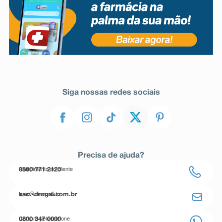
Siga nossas redes sociais
Precisa de ajuda?
Atendimento ao cliente
0800 771 2120
Entre em contato
sac@drogal.com.br
Compre pelo telefone
0800 347 0000