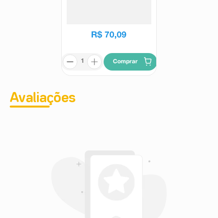
Cápsulas
Coenzima Q10 - Maxinutri
R$
124
,
83
R$
70
,
09
Comprar
Avaliações