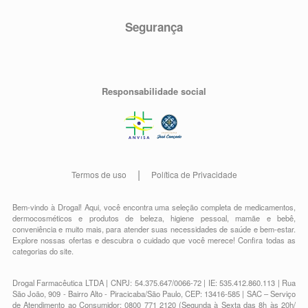
Segurança
Responsabilidade social
Termos de uso
Política de Privacidade
Bem-vindo à Drogal! Aqui, você encontra uma seleção completa de
medicamentos
,
dermocosméticos e produtos de beleza
,
higiene pessoal
,
mamãe e bebê
,
conveniência
e muito mais, para atender suas necessidades de saúde e bem-estar.
Explore nossas ofertas e descubra o cuidado que você merece!
Confira todas as
categorias do site.
Drogal Farmacêutica LTDA | CNPJ: 54.375.647/0066-72 | IE: 535.412.860.113 | Rua
São João, 909 - Bairro Alto - Piracicaba/São Paulo, CEP: 13416-585 | SAC – Serviço
de Atendimento ao Consumidor: 0800 771 2120 (Segunda à Sexta das 8h às 20h/