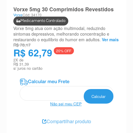
8
º
teste gravidez
Vorxe 5mg 30 Comprimidos Revestidos
Vorxe
Cód: 34170
9
º
esmalte
Medicamento Controlado
10
º
absorvente
Vorxe 5mg atua com ação multimodal, reduzindo
sintomas depressivos, melhorando concentração e
restaurando o equilíbrio do humor em adultos.
Ver mais
R$ 78,17
R$ 62,79
20
% OFF
2
X de
R$ 31,39
s/ juros no cartão
Não sei meu CEP
Compartilhar produto