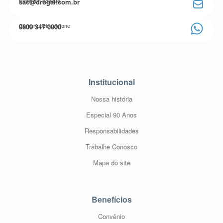
Entre em contato
sac@drogal.com.br
Compre pelo telefone
0800 347 0000
Institucional
Nossa história
Especial 90 Anos
Responsabilidades
Trabalhe Conosco
Mapa do site
Benefícios
Convênio