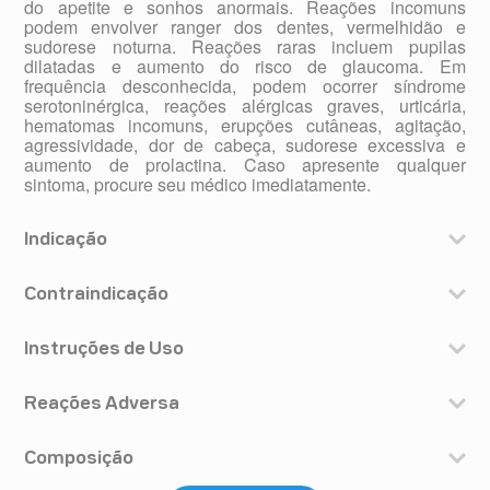
do apetite e sonhos anormais. Reações incomuns
podem envolver ranger dos dentes, vermelhidão e
sudorese noturna. Reações raras incluem pupilas
dilatadas e aumento do risco de glaucoma. Em
frequência desconhecida, podem ocorrer síndrome
serotoninérgica, reações alérgicas graves, urticária,
hematomas incomuns, erupções cutâneas, agitação,
agressividade, dor de cabeça, sudorese excessiva e
aumento de prolactina. Caso apresente qualquer
sintoma, procure seu médico imediatamente.
Indicação
Vorxe é indicado para o tratamento de transtorno
depressivo maior em adultos.
Contraindicação
Contraindicações do uso de bromidrato de vortioxetina
Não tomar o Vorxe se você:
Instruções de Uso
- for alérgico à vortioxetina ou a qualquer um dos
Sempre tomar o medicamento exatamente como seu
componentes mencionados anteriormente (veja em:
médico instruiu. Verificar com seu médico ou
Reações Adversa
“COMPOSIÇÃO”).
farmacêutico se não tiver certeza.
- estiver tomando outros medicamentos para depressão
Como todos os medicamentos, o Vorxe pode causar
A dose recomendada do Vorxe é de 10 mg de
conhecidos como “inibidores de monoaminoxidase não
efeitos adversos, apesar de que nem todos os pacientes
Composição
vortioxetina tomada como uma dose diária em adultos
seletivos” ou “inibidores seletivos da MAO-A”. Pergunte a
os apresentam.
abaixo de 65 anos de idade e em idosos acima de 65
seu médico caso não tenha certeza.