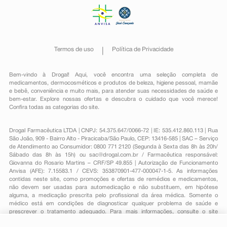
Termos de uso
Política de Privacidade
Bem-vindo à Drogal! Aqui, você encontra uma seleção completa de
medicamentos
,
dermocosméticos e produtos de beleza
,
higiene pessoal
,
mamãe
e bebê
,
conveniência
e muito mais, para atender suas necessidades de saúde e
bem-estar. Explore nossas ofertas e descubra o cuidado que você merece!
Confira todas as categorias do site.
Drogal Farmacêutica LTDA | CNPJ: 54.375.647/0066-72 | IE: 535.412.860.113 | Rua
São João, 909 - Bairro Alto - Piracicaba/São Paulo, CEP: 13416-585 | SAC – Serviço
de Atendimento ao Consumidor: 0800 771 2120 (Segunda à Sexta das 8h às 20h/
Sábado das 8h às 15h) ou
sac@drogal.com.br
/ Farmacêutica responsável:
Giovanna do Rosario Martins – CRF/SP 49.855 | Autorização de Funcionamento
Anvisa (AFE): 7.15583.1 / CEVS: 353870901-477-000047-1-5. As informações
contidas neste site, como promoções e ofertas de remédios e medicamentos,
não devem ser usadas para automedicação e não substituem, em hipótese
alguma, a medicação prescrita pelo profissional da área médica. Somente o
médico está em condições de diagnosticar qualquer problema de saúde e
prescrever o tratamento adequado. Para mais informações, consulte o site
Anvisa. As fotos contidas em nosso site são meramente ilustrativas. Promoções e