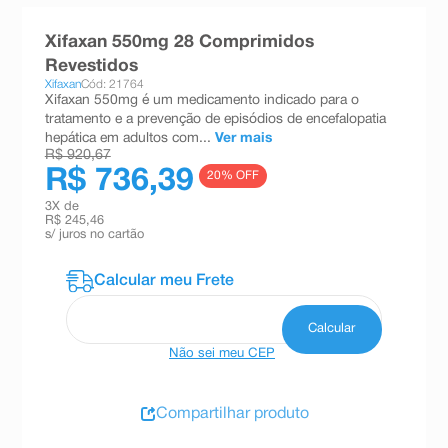
8
º
absorvente
Xifaxan 550mg 28 Comprimidos
9
º
teste gravidez
Revestidos
Xifaxan
Cód: 21764
10
º
esmalte
Xifaxan 550mg é um medicamento indicado para o
tratamento e a prevenção de episódios de encefalopatia
hepática em adultos com...
Ver mais
R$ 920,67
R$ 736,39
20
% OFF
3
X de
R$ 245,46
s/ juros no cartão
Não sei meu CEP
Compartilhar produto