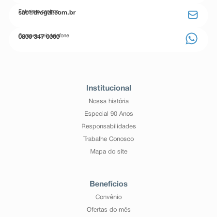
Entre em contato
sac@drogal.com.br
Compre pelo telefone
0800 347 0000
Institucional
Nossa história
Especial 90 Anos
Responsabilidades
Trabalhe Conosco
Mapa do site
Benefícios
Convênio
Ofertas do mês