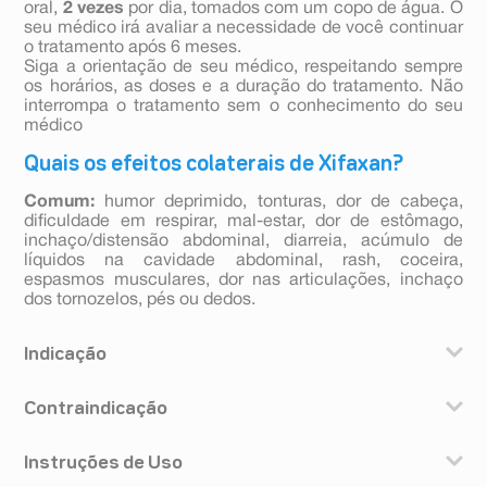
oral,
2 vezes
por dia, tomados com um copo de água. O
seu médico irá avaliar a necessidade de você continuar
o tratamento após 6 meses.
Siga a orientação de seu médico, respeitando sempre
os horários, as doses e a duração do tratamento. Não
interrompa o tratamento sem o conhecimento do seu
médico
Quais os efeitos colaterais de Xifaxan?
Comum:
humor deprimido, tonturas, dor de cabeça,
dificuldade em respirar, mal-estar, dor de estômago,
inchaço/distensão abdominal, diarreia, acúmulo de
líquidos na cavidade abdominal, rash, coceira,
espasmos musculares, dor nas articulações, inchaço
dos tornozelos, pés ou dedos.
Indicação
Xifaxan contém o antibiótico rifaximina usado contra
Contraindicação
bactérias intestinais em pessoas com encefalopatia
hepática (doença hepática que causa agitação,
Você não deve utilizar Xifaxan nas seguintes situações:
confusão, problemas musculares, dificuldade na fala e
Instruções de Uso
- Se você for alérgico a rifaximina ou tipos similares de
em alguns casos pode levar ao coma).
antibióticos (como a rifampicina ou rifabutina) ou a