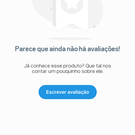
- Dificuldade ou dor ao urinar;
- Febre;
- Edema (inchaço devido à retenção de líquido)
- Quedas.
Raros (pode ocorrer em até 0,1% das pessoas)
- Infecção pulmonar, incluindo pneumonia;
- Celulite (infecção dos tecidos sob a pele);
- Infecções do trato respiratório superior (nariz, boca e
garganta);
Parece que ainda não há avaliações!
- Rinite;
- Desidratação (perda de água corporal);
- Alterações na pressão arterial;
Já conhece esse produto? Que tal nos
- Problemas respiratórios constantes (ex. bronquite
contar um pouquinho sobre ele.
crônica);
- Constipação (prisão de ventre);
- Dor nas costas;
Escrever avaliação
- Eliminação de proteína na urina;
- Sensação de fraqueza;
- Contusões;
- Dor pós-cirúrgica.
Frequência Desconhecida (frequência não pode ser
estimada a partir dos dados disponíveis)
- Desmaio ou sensação de desmaio;
- Irritação da pele, eczema (comichão, vermelhidão,
pele seca);