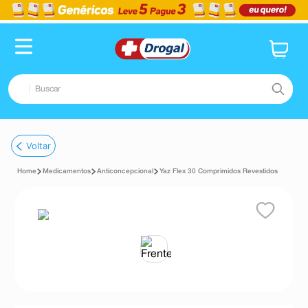
Buscar
TERMOS MAIS BUSCADOS
Voltar
1
º
fralda
Medicamentos
Anticoncepcional
Yaz Flex 30 Comprimidos Revestidos
2
º
pampers confort sec max
3
º
dipirona
4
º
lenço umedecido
5
º
tadalafila
6
º
desodorante
7
º
minoxidil