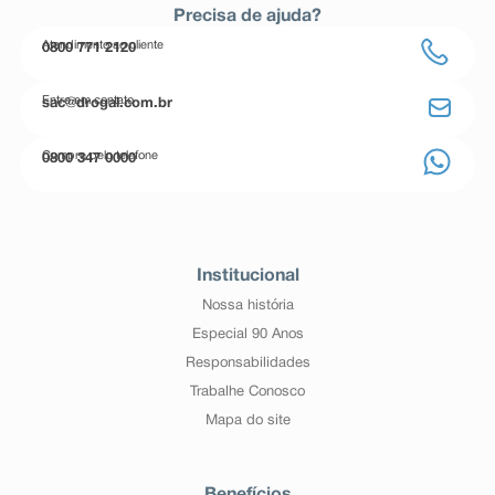
Precisa de ajuda?
Atendimento ao cliente
0800 771 2120
Entre em contato
sac@drogal.com.br
Compre pelo telefone
0800 347 0000
Institucional
Nossa história
Especial 90 Anos
Responsabilidades
Trabalhe Conosco
Mapa do site