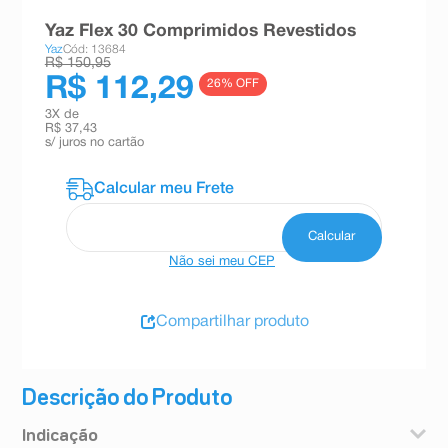
8
º
teste gravidez
Yaz Flex 30 Comprimidos Revestidos
Yaz
Cód: 13684
9
º
esmalte
R$ 150,95
R$ 112,29
26
% OFF
10
º
absorvente
3
X de
R$ 37,43
s/ juros no cartão
Não sei meu CEP
Compartilhar produto
Descrição do Produto
Indicação