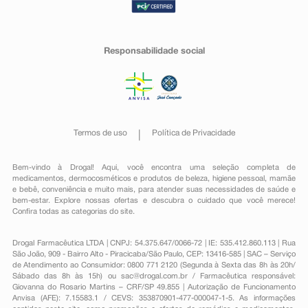
Responsabilidade social
Termos de uso
Política de Privacidade
Bem-vindo à Drogal! Aqui, você encontra uma seleção completa de
medicamentos
,
dermocosméticos e produtos de beleza
,
higiene pessoal
,
mamãe
e bebê
,
conveniência
e muito mais, para atender suas necessidades de saúde e
bem-estar. Explore nossas ofertas e descubra o cuidado que você merece!
Confira todas as categorias do site.
Drogal Farmacêutica LTDA | CNPJ: 54.375.647/0066-72 | IE: 535.412.860.113 | Rua
São João, 909 - Bairro Alto - Piracicaba/São Paulo, CEP: 13416-585 | SAC – Serviço
de Atendimento ao Consumidor: 0800 771 2120 (Segunda à Sexta das 8h às 20h/
Sábado das 8h às 15h) ou
sac@drogal.com.br
/ Farmacêutica responsável:
Giovanna do Rosario Martins – CRF/SP 49.855 | Autorização de Funcionamento
Anvisa (AFE): 7.15583.1 / CEVS: 353870901-477-000047-1-5. As informações