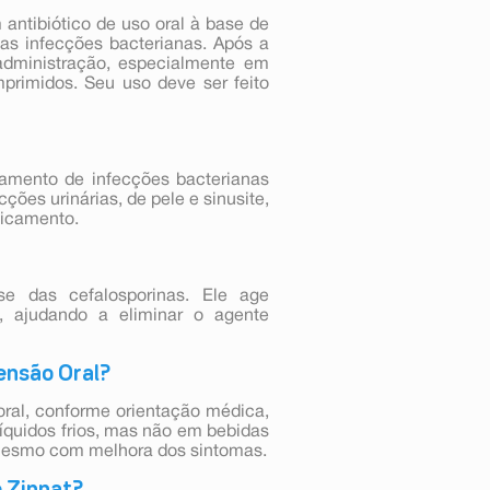
ntibiótico de uso oral à base de
sas infecções bacterianas. Após a
 administração, especialmente em
primidos. Seu uso deve ser feito
tamento de infecções bacterianas
ções urinárias, de pele e sinusite,
dicamento.
se das cefalosporinas. Ele age
, ajudando a eliminar o agente
ensão Oral?
oral, conforme orientação médica,
íquidos frios, mas não em bebidas
, mesmo com melhora dos sintomas.
o Zinnat?