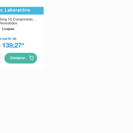
c. Laboratório
00mg 10 Comprimidos
Revestidos
Livepax
a partir de
 139,27
*
Comprar