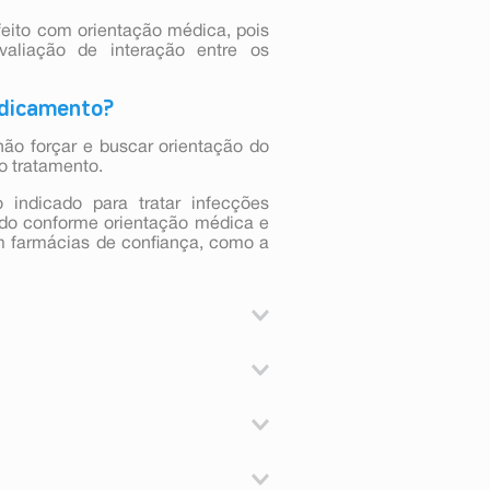
feito com orientação médica, pois
aliação de interação entre os
medicamento?
não forçar e buscar orientação do
o tratamento.
indicado para tratar infecções
ado conforme orientação médica e
m farmácias de confiança, como a
tamento das seguintes situações:
ção do ouvido médio (otite média),
 exacerbações agudas de doença
você for alérgico à cefuroxima, a
ão do trato urinário), infecções de
orinas e tiver alergia severa (por
ce (sinusites) desde que causados
gente antibacteriano betalactâmico
so oral.
tomada com alimentação. Pode-se