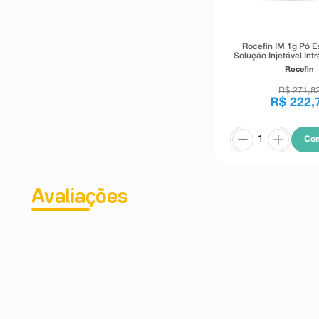
Rocefin IM 1g Pó Es
Solução Injetável Int
Ampola Diluente
Rocefin
R$
271
,
8
R$
222
,
Co
Avaliações