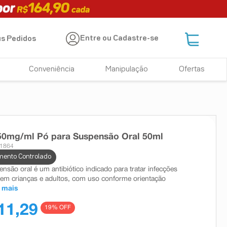
Entre ou Cadastre-se
s Pedidos
Conveniência
Manipulação
Ofertas
50mg/ml Pó para Suspensão Oral 50ml
51864
ento Controlado
nsão oral é um antibiótico indicado para tratar infecções
 em crianças e adultos, com uso conforme orientação
 mais
11,29
19
% OFF