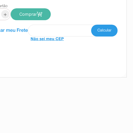
artão
+
Comprar
Não sei meu CEP