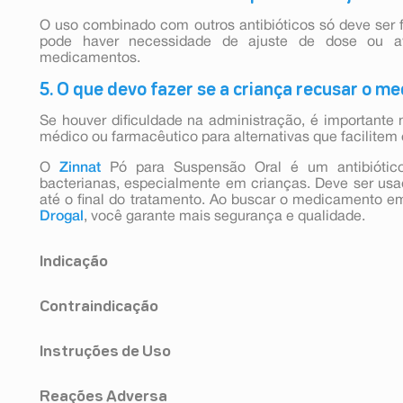
O uso combinado com outros antibióticos só deve ser 
pode haver necessidade de ajuste de dose ou av
medicamentos.
5. O que devo fazer se a criança recusar o 
Se houver dificuldade na administração, é importante 
médico ou farmacêutico para alternativas que facilitem 
O
Zinnat
Pó para Suspensão Oral é um antibiótico 
bacterianas, especialmente em crianças. Deve ser us
até o final do tratamento. Ao buscar o medicamento e
Drogal
, você garante mais segurança e qualidade.
Indicação
Zinnat Pó para Suspensão Oral está indicado para tra
Contraindicação
infecção da garganta (amigdalites e faringites), infec
infecção dos pulmões e dos brônquios (pneumonia e
Zinnat Pó para Suspensão Oral não deve ser usado se 
pulmonar obstrutiva crônica), infecções da urina (infecç
Instruções de Uso
qualquer outro componente da formulação ou às cefalosp
pele (infecções cutâneas) e infecções dos seios da fa
exemplo, reação anafilática) a qualquer outro tipo de a
por germes sensíveis a medicação.
Zinnat Pó para Suspensão Oral destina-se apenas para u
(penicilinas, monobactâmicos e carbapenêmicos).
Reações Adversa
Para a absorção ideal, a suspensão oral deve ser 