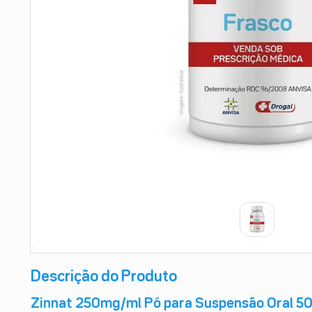
9
º
absorvente
10
º
shampoo
Descrição do Produto
Zinnat 250mg/ml Pó para Suspensão Oral 50