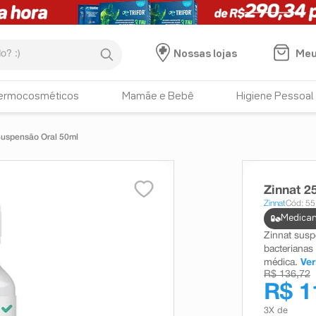
:)
Meu
Nossas lojas
ermocosméticos
Mamãe e Bebê
Higiene Pessoal
Suspensão Oral 50ml
Zinnat 2
Zinnat
Cód: 5
Medicam
Zinnat suspe
bacterianas
médica.
Ver
R$ 136,72
R$ 1
3
X de