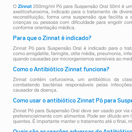
O
Zinnat
250mg/ml Pó para Suspensão Oral 50ml é um a
axetilcefuroxima, indicado para o tratamento de diver
reconstituição, forma uma suspensão que facilita a
crianças ou pessoas com dificuldade para engolir com
conforme orientação médica.
Para que o Zinnat é indicado?
Zinnat Pó para Suspensão Oral é indicado para o tra
como amigdalite, faringite, otite média, pneumonia, infec
quando causadas por microrganismos sensíveis ao me
Como o Antibiótico Zinnat funciona?
Zinnat contém cefuroxima, um antibiótico da clas
combatendo bactérias responsáveis pelas infecções
causador da doença.
Como usar o antibiótico Zinnat Pó para Susp
Zinnat Pó para Suspensão Oral deve ser usado por via 
preferencialmente com alimentos. Pode ser diluído em l
quentes. É importante manter o tratamento até o final
Quais são as reações adversas do Antibiótic