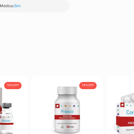
 Médica
:
Sim
18%
OFF
19%
OFF