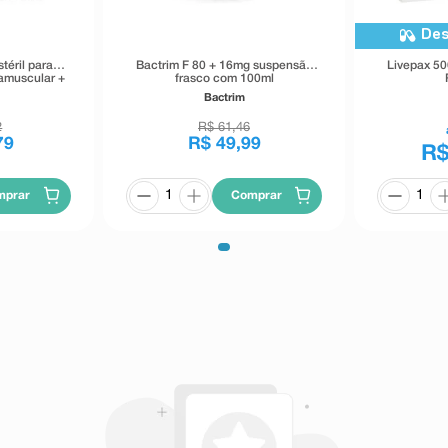
Des
téril para
Bactrim F 80 + 16mg suspensão
Livepax 5
ramuscular +
frasco com 100ml
 3,5ml
Bactrim
2
R$
61
,
46
79
R$
49
,
99
R$
mprar
Comprar