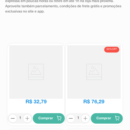
expressa em poucas horas ou retire em até 1h na loja mais próxima.
8
º
teste gravidez
Aproveite também parcelamento, condições de frete grátis e promoções
exclusivas no site e app.
9
º
esmalte
10
º
absorvente
50%
OFF
Carga para Aparelho de Barbear
Hemifumarato de Quetiapina
Gillette Mach3 2 Unidades
100mg Biolab 30 Comprimidos
Revestidos
Gillette
Biolab
R$
153
,
78
R$
32
,
79
R$
76
,
29
Comprar
Comprar