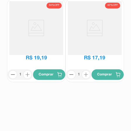
34%
OFF
42%
OFF
Acu Fresh Solução Oftálmica
Rapilax 7,5mg/ml Laxante
Estéril 10ml
Solução Gotas 30ml
Acu Fresh
Rapilax
R$
29
,
12
R$
29
,
62
R$
19
,
19
R$
17
,
19
Comprar
Comprar