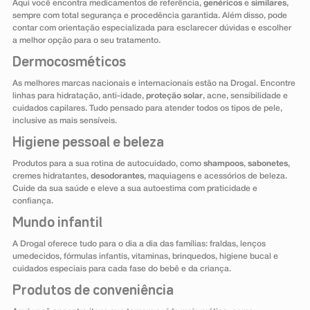
Aqui você encontra medicamentos de referência,
genéricos
e
similares
,
sempre com total segurança e procedência garantida. Além disso, pode
contar com orientação especializada para esclarecer dúvidas e escolher
a melhor opção para o seu tratamento.
Dermocosméticos
As melhores marcas nacionais e internacionais estão na Drogal. Encontre
linhas para hidratação, anti-idade,
proteção solar
, acne, sensibilidade e
cuidados capilares. Tudo pensado para atender todos os tipos de pele,
inclusive as mais sensíveis.
Higiene pessoal e beleza
Produtos para a sua rotina de autocuidado, como
shampoos
,
sabonetes
,
cremes hidratantes,
desodorantes
, maquiagens e acessórios de beleza.
Cuide da sua saúde e eleve a sua autoestima com praticidade e
confiança.
Mundo infantil
A Drogal oferece tudo para o dia a dia das famílias: fraldas, lenços
umedecidos, fórmulas infantis, vitaminas, brinquedos, higiene bucal e
cuidados especiais para cada fase do bebê e da criança.
Produtos de conveniência