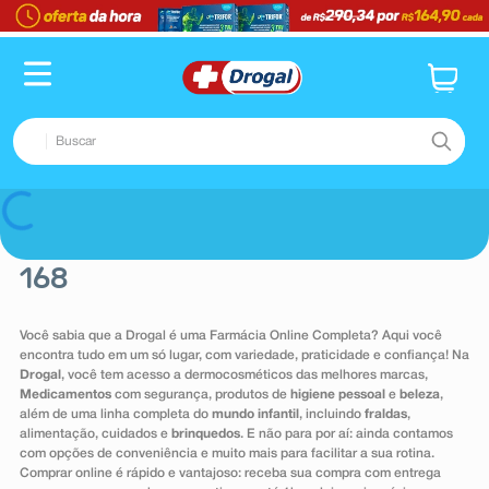
TERMOS MAIS BUSCADOS
1
º
fralda
2
º
pampers confort sec max
Buscar
3
º
dipirona
4
º
lenço umedecido
TERMOS MAIS BUSCADOS
Voltar
5
º
tadalafila
1
º
fralda
6
º
minoxidil
168
2
º
pampers confort sec max
7
º
desodorante
3
º
dipirona
Você sabia que a Drogal é uma Farmácia Online Completa? Aqui você
8
º
teste gravidez
encontra tudo em um só lugar, com variedade, praticidade e confiança! Na
4
º
lenço umedecido
Drogal
, você tem acesso a dermocosméticos das melhores marcas,
9
º
esmalte
5
º
tadalafila
Medicamentos
com segurança, produtos de
higiene pessoal
e
beleza
,
além de uma linha completa do
mundo infantil
, incluindo
fraldas
,
10
º
absorvente
6
º
minoxidil
alimentação, cuidados e
brinquedos
. E não para por aí: ainda contamos
com opções de conveniência e muito mais para facilitar a sua rotina.
7
º
desodorante
Comprar online é rápido e vantajoso: receba sua compra com entrega