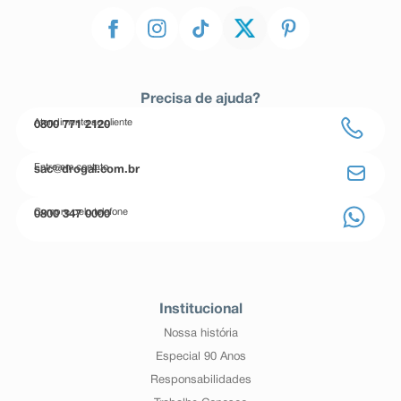
Precisa de ajuda?
Atendimento ao cliente
0800 771 2120
Entre em contato
sac@drogal.com.br
Compre pelo telefone
0800 347 0000
Institucional
Nossa história
Especial 90 Anos
Responsabilidades