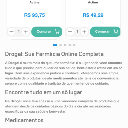
Alta Tolerância 400g
Alta Tolerância 140g
Actine
Actine
R$
93
,
75
R$
49
,
29
Comprar
Comprar
Drogal: Sua Farmácia Online Completa
A
Drogal
é muito mais do que uma farmácia: é o lugar onde você encontra
tudo o que precisa para cuidar da sua saúde, bem-estar e rotina em um só
lugar. Com uma experiência prática e confiável, oferecemos uma ampla
variedade de produtos, desde
medicamentos
até itens de
conveniência
,
sempre com a qualidade e tradição de quem entende de cuidado.
Encontre tudo em um só lugar
Na
Drogal
, você tem acesso a uma variedade completa de produtos que
atendem desde os cuidados básicos do dia a dia até necessidades
específicas da sua saúde e bem-estar:
Medicamentos