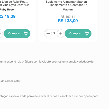
r Líquido Ruby Rose
Suplemento Alimentar Matrion D
0 Vibe Eyes Don' t Lie
Planejamento e Gestação 1°
Preto 5,5g
Trimestre 90 Comprimidos
Ruby Rose
Matrion
Revestidos
R$
19
,
39
R$
162
,
11
R$
138
,
09
Comprar
Comprar
 uma experiência prática e confiável, oferecemos uma ampla variedade de
úde e bem-estar:
ntação especializada para esclarecer dúvidas e escolher a melhor opção para