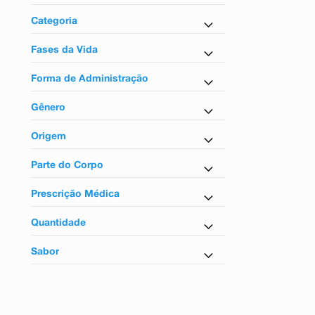
9
º
teste gravidez
Farmácia em Casa
Categoria
10
º
esmalte
Mel e Derivado
Fases da Vida
Para adultos
Forma de Administração
Uso oral
Gênero
Unissex
Origem
Nacional
Parte do Corpo
Para a boca
Prescrição Médica
Não
Quantidade
30ml
Sabor
Própolis, Limão e Mel