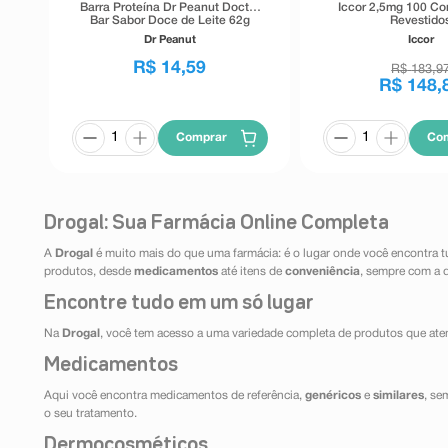
Barra Proteína Dr Peanut Doctor
Iccor 2,5mg 100 C
Bar Sabor Doce de Leite 62g
Revestido
Dr Peanut
Iccor
R$
14
,
59
R$
183
,
9
R$
148
,
Comprar
Co
Drogal: Sua Farmácia Online Completa
A
Drogal
é muito mais do que uma farmácia: é o lugar onde você encontra t
produtos, desde
medicamentos
até itens de
conveniência
, sempre com a 
Encontre tudo em um só lugar
Na
Drogal
, você tem acesso a uma variedade completa de produtos que aten
Medicamentos
Aqui você encontra medicamentos de referência,
genéricos
e
similares
, se
o seu tratamento.
Dermocosméticos