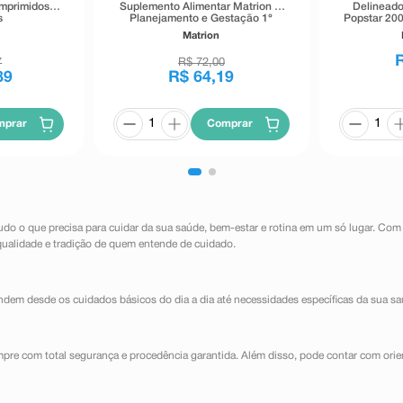
omprimidos
Suplemento Alimentar Matrion D
Delineado
s
Planejamento e Gestação 1°
Popstar 200
Trimestre 30 Comprimidos
Matrion
Revestidos
7
R$
72
,
00
89
R$
64
,
19
mprar
Comprar
udo o que precisa para cuidar da sua saúde, bem-estar e rotina em um só lugar. Com
qualidade e tradição de quem entende de cuidado.
dem desde os cuidados básicos do dia a dia até necessidades específicas da sua sa
mpre com total segurança e procedência garantida. Além disso, pode contar com orie