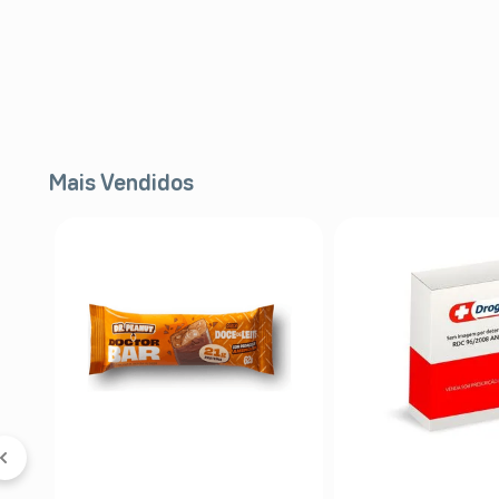
Mais Vendidos
 &
5%