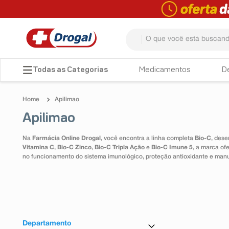
O que você está buscando? 
TERMOS MAIS BUSCADOS
Medicamentos
D
1
º
fralda
Apilimao
2
º
pampers confort sec max
Apilimao
3
º
dipirona
Na
Farmácia Online Drogal
, você encontra a linha completa
Bio-C
, dese
4
º
lenço umedecido
Vitamina C
,
Bio-C Zinco
,
Bio-C Tripla Ação
e
Bio-C Imune 5
, a marca of
no funcionamento do sistema imunológico, proteção antioxidante e man
5
º
tadalafila
6
º
minoxidil
7
º
desodorante
8
º
absorvente
Departamento