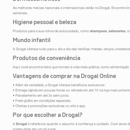
As melhores marcas nacionais e internacionais estão na Drogal. Encontre lin
sensíveis.
Higiene pessoal e beleza
Produtos para a sua rotina de autocuidado, como
shampoos
,
sabonetes
, 
Mundo infantil
A Drogal oferece tudo para o dia a dia das famílias: fraldas, lenços umedeci
Produtos de conveniência
Aqui você encontra itens que tornam a vida mais prática, como alimentação r
Vantagens de comprar na Drogal Online
• Além da variedade, a Drogal oferece benefícios exclusivos:
• Entrega rápida em poucas horas ou retirada em até 1h na loja mais próxim
• Parcelamento em até 3x sem juros;
• Frete grátis em condições especiais;
• Ofertas e promoções exclusivas no site e app.
Por que escolher a Drogal?
A
Drogal
é referência quando o assunto é confiança e cuidado. Com anos d
e bem-estar em um só lugar.