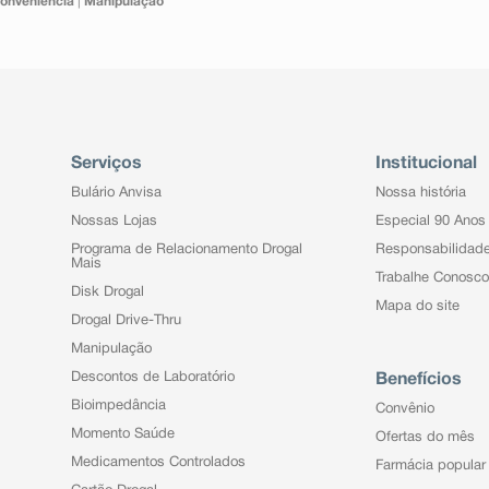
onveniência
|
Manipulação
Serviços
Institucional
Bulário Anvisa
Nossa história
Nossas Lojas
Especial 90 Anos
Programa de Relacionamento Drogal
Responsabilidad
Mais
Trabalhe Conosco
Disk Drogal
Mapa do site
Drogal Drive-Thru
Manipulação
Descontos de Laboratório
Benefícios
Bioimpedância
Convênio
Momento Saúde
Ofertas do mês
Medicamentos Controlados
Farmácia popular