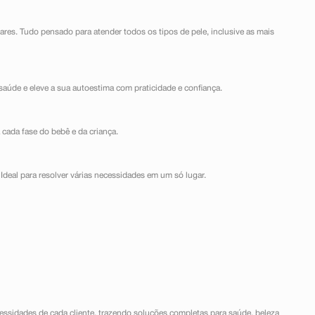
lares. Tudo pensado para atender todos os tipos de pele, inclusive as mais
saúde e eleve a sua autoestima com praticidade e confiança.
 cada fase do bebê e da criança.
Ideal para resolver várias necessidades em um só lugar.
ssidades de cada cliente, trazendo soluções completas para saúde, beleza