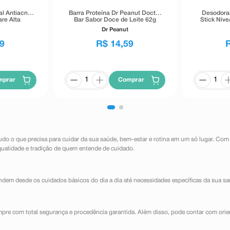
al Antiacne
Barra Proteína Dr Peanut Doctor
Desodoran
re Alta
Bar Sabor Doce de Leite 62g
Stick Niv
40g
Inv
Dr Peanut
9
R$
14
,
59
mprar
Comprar
udo o que precisa para cuidar da sua saúde, bem-estar e rotina em um só lugar. Com
qualidade e tradição de quem entende de cuidado.
dem desde os cuidados básicos do dia a dia até necessidades específicas da sua sa
mpre com total segurança e procedência garantida. Além disso, pode contar com orie