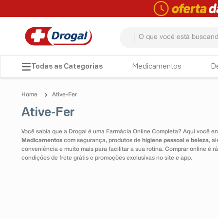
O que você está buscando? 
TERMOS MAIS BUSCADOS
Medicamentos
D
1
º
fralda
Ative-Fer
2
º
dipirona
Ative-Fer
3
º
lenço umedecido
Você sabia que a Drogal é uma Farmácia Online Completa? Aqui você enc
4
º
tadalafila
Medicamentos
com segurança, produtos de
higiene pessoal
e
beleza
, a
conveniência e muito mais para facilitar a sua rotina. Comprar online é
5
º
minoxidil
condições de frete grátis e promoções exclusivas no site e app.
6
º
desodorante
7
º
esmalte
8
º
teste gravidez