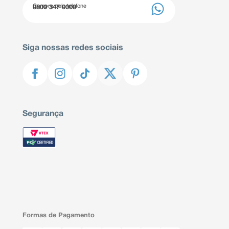
Compre pelo telefone
0800 347 0000
Siga nossas redes sociais
Segurança
Formas de Pagamento