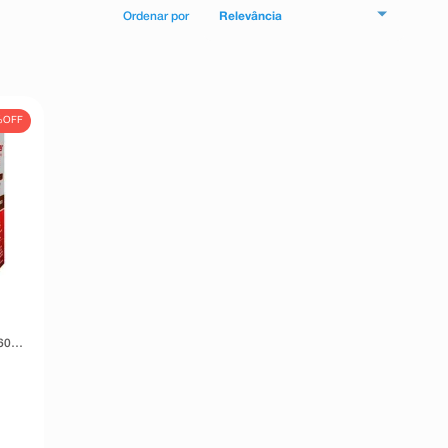
Relevância
%
OFF
60