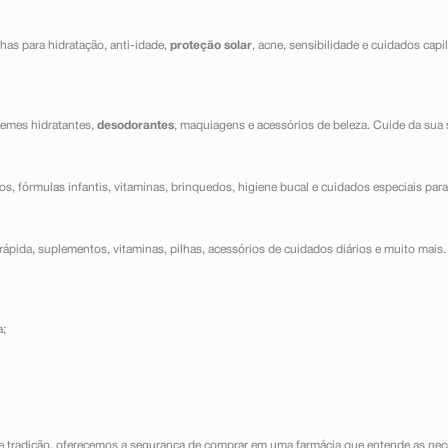
has para hidratação, anti-idade,
proteção solar
, acne, sensibilidade e cuidados capi
cremes hidratantes,
desodorantes
, maquiagens e acessórios de beleza. Cuide da sua 
dos, fórmulas infantis, vitaminas, brinquedos, higiene bucal e cuidados especiais para
ápida, suplementos, vitaminas, pilhas, acessórios de cuidados diários e muito mais. 
a;
e tradição, oferecemos a segurança de comprar em uma farmácia que entende as nece