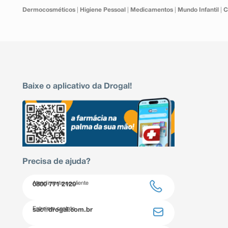
Dermocosméticos
|
Higiene Pessoal
|
Medicamentos
|
Mundo Infantil
|
C
Baixe o aplicativo da Drogal!
Precisa de ajuda?
Atendimento ao cliente
0800 771 2120
Entre em contato
sac@drogal.com.br