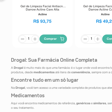
Gel de Limpeza Facial Antiacne
Gel de Limpeza Faci
Darrow Actine Care Alta
Darrow Actine Ca
Tolerância 400g
Tolerância 1
Actine
Actine
R$
93
,
75
R$
49
,
2
Comprar
Co
Drogal: Sua Farmácia Online Completa
A
Drogal
é muito mais do que uma farmácia: é o lugar onde você encontra t
produtos, desde
medicamentos
até itens de
conveniência
, sempre com a 
Encontre tudo em um só lugar
Na
Drogal
, você tem acesso a uma variedade completa de produtos que aten
Medicamentos
Aqui você encontra medicamentos de referência,
genéricos
e
similares
, se
o seu tratamento.