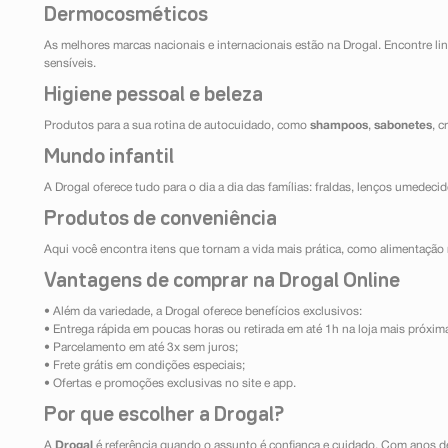
Dermocosméticos
As melhores marcas nacionais e internacionais estão na Drogal. Encontre lin
sensíveis.
Higiene pessoal e beleza
Produtos para a sua rotina de autocuidado, como
shampoos
,
sabonetes
, 
Mundo infantil
A Drogal oferece tudo para o dia a dia das famílias: fraldas, lenços umedeci
Produtos de conveniência
Aqui você encontra itens que tornam a vida mais prática, como alimentação r
Vantagens de comprar na Drogal Online
• Além da variedade, a Drogal oferece benefícios exclusivos:
• Entrega rápida em poucas horas ou retirada em até 1h na loja mais próxim
• Parcelamento em até 3x sem juros;
• Frete grátis em condições especiais;
• Ofertas e promoções exclusivas no site e app.
Por que escolher a Drogal?
A
Drogal
é referência quando o assunto é confiança e cuidado. Com anos d