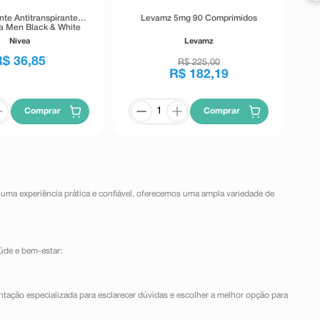
te Antitranspirante
Levamz 5mg 90 Comprimidos
ea Men Black & White
isible 72h 54g
Nivea
Levamz
R$
36
,
85
R$
225
,
00
R$
182
,
19
Comprar
Comprar
 uma experiência prática e confiável, oferecemos uma ampla variedade de
úde e bem-estar:
ntação especializada para esclarecer dúvidas e escolher a melhor opção para