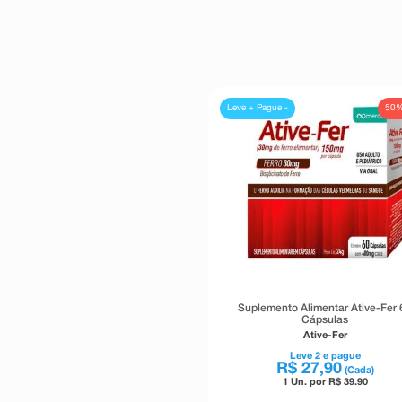
50
Leve + Pague -
Suplemento Alimentar Ative-Fer 
Cápsulas
Ative-Fer
Leve
2
e pague
R$
27
,
90
(Cada)
1 Un. por R$
39.90