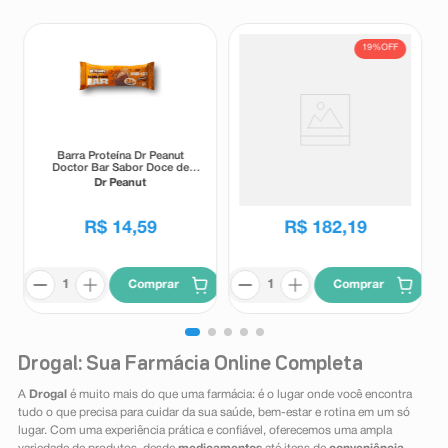
19%
OFF
Barra Proteína Dr Peanut
Levamz 5mg 90 Comprimidos
Doctor Bar Sabor Doce de
Leite 62g
Dr Peanut
Levamz
R$
225
,
00
R$
14
,
59
R$
182
,
19
Comprar
Comprar
Drogal: Sua Farmácia Online Completa
A
Drogal
é muito mais do que uma farmácia: é o lugar onde você encontra
tudo o que precisa para cuidar da sua saúde, bem-estar e rotina em um só
lugar. Com uma experiência prática e confiável, oferecemos uma ampla