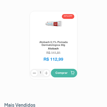
8
º
teste gravidez
9
º
esmalte
20%
OFF
10
º
absorvente
Atobach 0,1% Pomada
Dermatológica 30g
Atobach
R$
141
,
81
R$
112
,
99
Comprar
Mais Vendidos