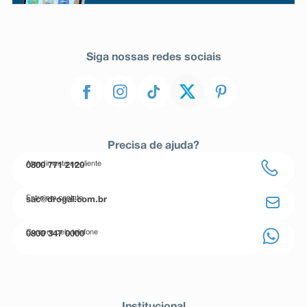
Siga nossas redes sociais
Precisa de ajuda?
Atendimento ao cliente
0800 771 2120
Entre em contato
sac@drogal.com.br
Compre pelo telefone
0800 347 0000