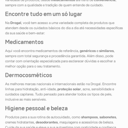
variedade de produtos, desde
medicamentos
até itens de
conveniência
,
sempre com a qualidade e tradição de quem entende de cuidado.
Encontre tudo em um só lugar
Na
Drogal
, você tem acesso a uma variedade completa de produtos que
atendem desde os cuidados básicos do dia a dia até necessidades específicas
da sua saúde e bem-estar:
Medicamentos
Aqui você encontra medicamentos de referência,
genéricos
e
similares
,
sempre com total segurança e procedência garantida. Além disso, pode
contar com orientação especializada para esclarecer dúvidas e escolher a
melhor opção para o seu tratamento.
Dermocosméticos
As melhores marcas nacionais e internacionais estão na Drogal. Encontre
linhas para hidratação, anti-idade,
proteção solar
, acne, sensibilidade e
cuidados capilares. Tudo pensado para atender todos os tipos de pele,
inclusive as mais sensíveis.
Higiene pessoal e beleza
Produtos para a sua rotina de autocuidado, como
shampoos
,
sabonetes
,
cremes hidratantes,
desodorantes
, maquiagens e acessórios de beleza.
Cuide da sua saúde e eleve a sua autoestima com praticidade e confiança.