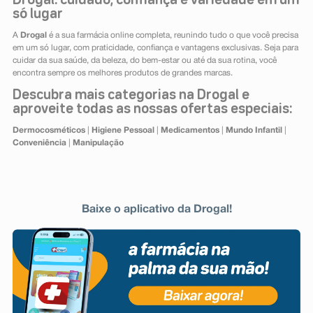
Drogal: cuidado, confiança e variedade em um
só lugar
A
Drogal
é a sua farmácia online completa, reunindo tudo o que você precisa
em um só lugar, com praticidade, confiança e vantagens exclusivas. Seja para
cuidar da sua saúde, da beleza, do bem-estar ou até da sua rotina, você
encontra sempre os melhores produtos de grandes marcas.
Descubra mais categorias na Drogal e
aproveite todas as nossas ofertas especiais:
Dermocosméticos
|
Higiene Pessoal
|
Medicamentos
|
Mundo Infantil
|
Conveniência
|
Manipulação
Baixe o aplicativo da Drogal!