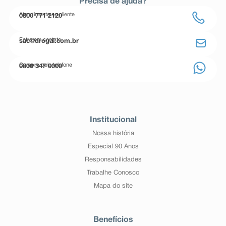
Precisa de ajuda?
Atendimento ao cliente
0800 771 2120
Entre em contato
sac@drogal.com.br
Compre pelo telefone
0800 347 0000
Institucional
Nossa história
Especial 90 Anos
Responsabilidades
Trabalhe Conosco
Mapa do site
Benefícios