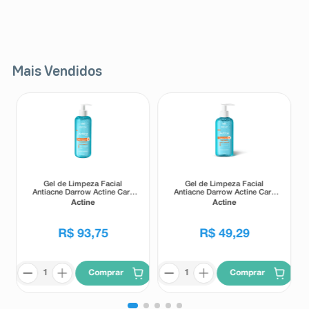
Mais Vendidos
Gel de Limpeza Facial
Gel de Limpeza Facial
Antiacne Darrow Actine Care
Antiacne Darrow Actine Care
Alta Tolerância 400g
Alta Tolerância 140g
Actine
Actine
R$
93
,
75
R$
49
,
29
Comprar
Comprar