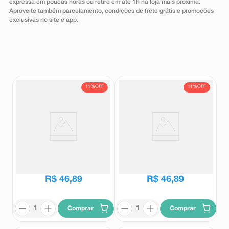
expressa em poucas horas ou retire em até 1h na loja mais próxima.
8
º
teste gravidez
Aproveite também parcelamento, condições de frete grátis e promoções
exclusivas no site e app.
9
º
absorvente
10
º
shampoo
11%
OFF
11%
OFF
Suplemento Alimentar Biotônico
Suplemento Alimentar Biotônico
Fontoura Original 400ml
Fontoura Sabor Morango 400ml
Biotonico Fontoura
Biotonico Fontoura
R$
52
,
97
R$
52
,
97
R$
46
,
89
R$
46
,
89
Comprar
Comprar