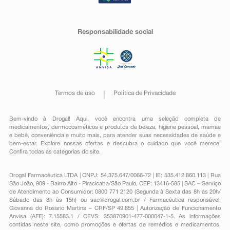
Responsabilidade social
Termos de uso
Política de Privacidade
Bem-vindo à Drogal! Aqui, você encontra uma seleção completa de
medicamentos
,
dermocosméticos e produtos de beleza
,
higiene pessoal
,
mamãe
e bebê
,
conveniência
e muito mais, para atender suas necessidades de saúde e
bem-estar. Explore nossas ofertas e descubra o cuidado que você merece!
Confira todas as categorias do site.
Drogal Farmacêutica LTDA | CNPJ: 54.375.647/0066-72 | IE: 535.412.860.113 | Rua
São João, 909 - Bairro Alto - Piracicaba/São Paulo, CEP: 13416-585 | SAC – Serviço
de Atendimento ao Consumidor: 0800 771 2120 (Segunda à Sexta das 8h às 20h/
Sábado das 8h às 15h) ou
sac@drogal.com.br
/ Farmacêutica responsável:
Giovanna do Rosario Martins – CRF/SP 49.855 | Autorização de Funcionamento
Anvisa (AFE): 7.15583.1 / CEVS: 353870901-477-000047-1-5. As informações
contidas neste site, como promoções e ofertas de remédios e medicamentos,