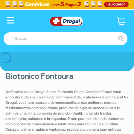
Buscar
TERMOS MAIS BUSCADOS
Voltar
1
º
fralda
Biotonico Fontoura
2
º
dipirona
3
º
lenço umedecido
Você sabia que a Drogal é uma Farmácia Online Completa? Aqui você
encontra tudo em um só lugar, com variedade, praticidade e confiança! Na
4
º
tadalafila
Drogal
, você tem acesso a dermocosméticos das melhores marcas,
5
º
minoxidil
Medicamentos
com segurança, produtos de
higiene pessoal
e
beleza
,
além de uma linha completa do
mundo infantil
, incluindo
fraldas
,
6
º
desodorante
alimentação, cuidados e
brinquedos
. E não para por aí: ainda contamos
com opções de conveniência e muito mais para facilitar a sua rotina.
7
º
esmalte
Comprar online é rápido e vantajoso: receba sua compra com entrega