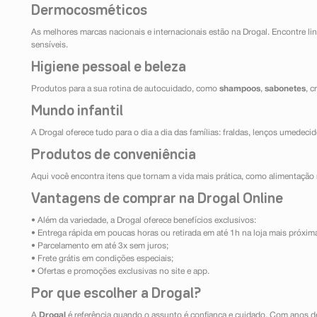
Dermocosméticos
As melhores marcas nacionais e internacionais estão na Drogal. Encontre lin
sensíveis.
Higiene pessoal e beleza
Produtos para a sua rotina de autocuidado, como
shampoos
,
sabonetes
, 
Mundo infantil
A Drogal oferece tudo para o dia a dia das famílias: fraldas, lenços umedeci
Produtos de conveniência
Aqui você encontra itens que tornam a vida mais prática, como alimentação r
Vantagens de comprar na Drogal Online
• Além da variedade, a Drogal oferece benefícios exclusivos:
• Entrega rápida em poucas horas ou retirada em até 1h na loja mais próxim
• Parcelamento em até 3x sem juros;
• Frete grátis em condições especiais;
• Ofertas e promoções exclusivas no site e app.
Por que escolher a Drogal?
A
Drogal
é referência quando o assunto é confiança e cuidado. Com anos d