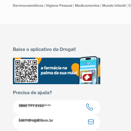
Dermocosméticos
|
Higiene Pessoal
|
Medicamentos
|
Mundo Infantil
|
C
Baixe o aplicativo da Drogal!
Precisa de ajuda?
Atendimento ao cliente
0800 771 2120
Entre em contato
sac@drogal.com.br