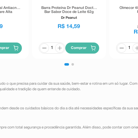
al Antiacne
Barra Proteína Dr Peanut Doctor
Olmecor 4
re Alta
Bar Sabor Doce de Leite 62g
40g
Dr Peanut
9
R$
14
,
59
R
mprar
Comprar
udo o que precisa para cuidar da sua saúde, bem-estar e rotina em um só lugar. Com
qualidade e tradição de quem entende de cuidado.
dem desde os cuidados básicos do dia a dia até necessidades específicas da sua sa
mpre com total segurança e procedência garantida. Além disso, pode contar com orie