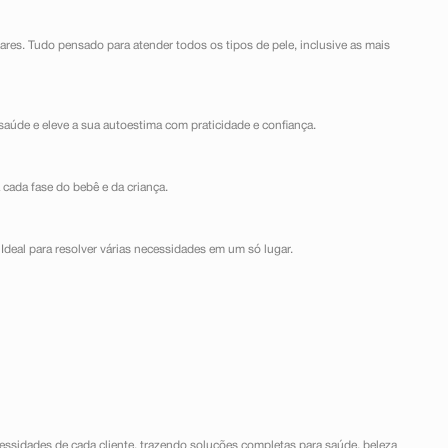
lares. Tudo pensado para atender todos os tipos de pele, inclusive as mais
saúde e eleve a sua autoestima com praticidade e confiança.
 cada fase do bebê e da criança.
Ideal para resolver várias necessidades em um só lugar.
ssidades de cada cliente, trazendo soluções completas para saúde, beleza