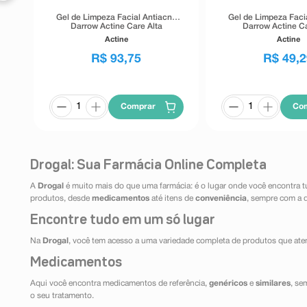
Gel de Limpeza Facial Antiacne
Gel de Limpeza Faci
Darrow Actine Care Alta
Darrow Actine Ca
Tolerância 400g
Tolerância 1
Actine
Actine
R$
93
,
75
R$
49
,
2
Comprar
Co
Drogal: Sua Farmácia Online Completa
A
Drogal
é muito mais do que uma farmácia: é o lugar onde você encontra t
produtos, desde
medicamentos
até itens de
conveniência
, sempre com a 
Encontre tudo em um só lugar
Na
Drogal
, você tem acesso a uma variedade completa de produtos que aten
Medicamentos
Aqui você encontra medicamentos de referência,
genéricos
e
similares
, se
o seu tratamento.