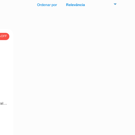
Relevância
%
OFF
al