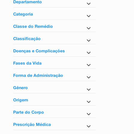
9
º
absorvente
Departamento
10
º
shampoo
Farmácia em Casa
Categoria
Antigases e Antiespasmódico
Classe do Remédio
Antiespasmódicos
Classificação
Sem tarja
Doenças e Complicações
Para gases
Fases da Vida
Para adultos
Forma de Administração
Uso oral
Gênero
Unissex
Origem
Nacional
Parte do Corpo
Para o intestino
Prescrição Médica