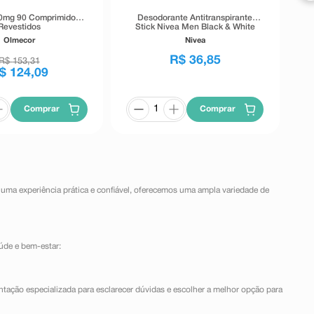
0mg 90 Comprimidos
Desodorante Antitranspirante
Revestidos
Stick Nivea Men Black & White
Invisible 72h 54g
Olmecor
Nivea
R$
36
,
85
R$
153
,
31
$
124
,
09
Comprar
Comprar
 uma experiência prática e confiável, oferecemos uma ampla variedade de
úde e bem-estar:
ntação especializada para esclarecer dúvidas e escolher a melhor opção para