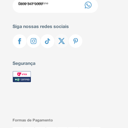
Compre pelo telefone
0800 347 0000
Siga nossas redes sociais
Segurança
Formas de Pagamento