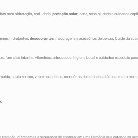
has para hidratação, anti-idade,
proteção solar
, acne, sensibilidade e cuidados capi
cremes hidratantes,
desodorantes
, maquiagens e acessórios de beleza. Cuide da sua 
dos, fórmulas infantis, vitaminas, brinquedos, higiene bucal e cuidados especiais para
ápida, suplementos, vitaminas, pilhas, acessórios de cuidados diários e muito mais. 
a;
e tradição, oferecemos a segurança de comprar em uma farmácia que entende as nece