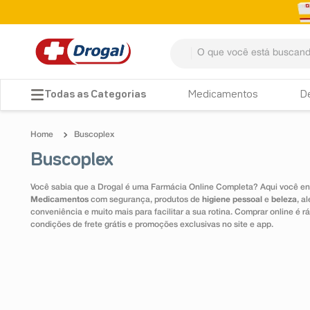
O que você está buscando? 
TERMOS MAIS BUSCADOS
Medicamentos
D
1
º
fralda
Buscoplex
2
º
dipirona
Buscoplex
3
º
lenço umedecido
Você sabia que a Drogal é uma Farmácia Online Completa? Aqui você enc
4
º
tadalafila
Medicamentos
com segurança, produtos de
higiene pessoal
e
beleza
, a
conveniência e muito mais para facilitar a sua rotina. Comprar online é
5
º
minoxidil
condições de frete grátis e promoções exclusivas no site e app.
6
º
desodorante
7
º
teste gravidez
8
º
esmalte