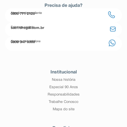
Precisa de ajuda?
Atendimento ao cliente
0800 771 2120
Entre em contato
sac@drogal.com.br
Compre pelo telefone
0800 347 0000
Institucional
Nossa história
Especial 90 Anos
Responsabilidades
Trabalhe Conosco
Mapa do site