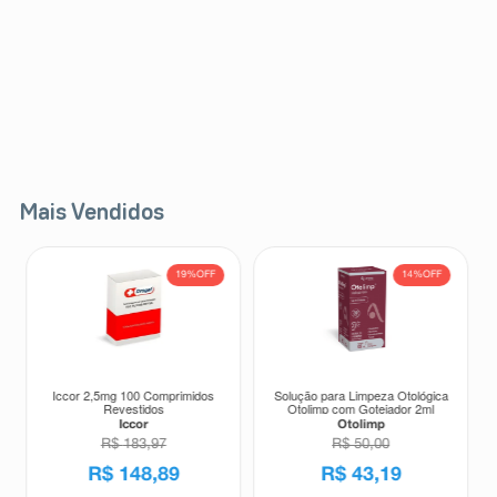
Mais Vendidos
19%
OFF
14%
OFF
Iccor 2,5mg 100 Comprimidos
Solução para Limpeza Otológica
Revestidos
Otolimp com Gotejador 2ml
Iccor
Otolimp
R$
183
,
97
R$
50
,
00
R$
148
,
89
R$
43
,
19