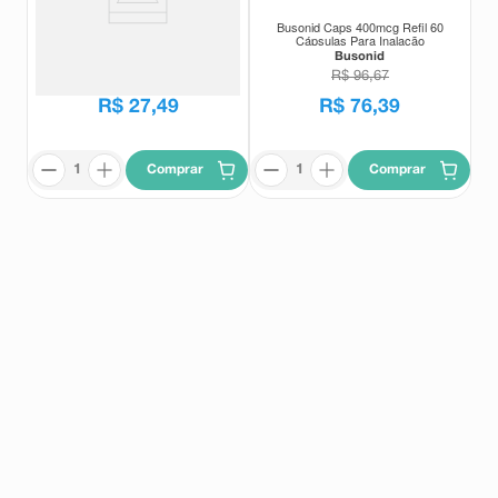
Busonid 32mcg Suspensão
Busonid Caps 400mcg Refil 60
Aquosa Nasal 6ml 120 Doses
Cápsulas Para Inalação
Busonid
Busonid
R$
33
,
29
R$
96
,
67
R$
27
,
49
R$
76
,
39
Comprar
Comprar