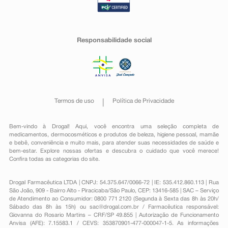
Responsabilidade social
Termos de uso
Política de Privacidade
Bem-vindo à Drogal! Aqui, você encontra uma seleção completa de
medicamentos
,
dermocosméticos e produtos de beleza
,
higiene pessoal
,
mamãe
e bebê
,
conveniência
e muito mais, para atender suas necessidades de saúde e
bem-estar. Explore nossas ofertas e descubra o cuidado que você merece!
Confira todas as categorias do site.
Drogal Farmacêutica LTDA | CNPJ: 54.375.647/0066-72 | IE: 535.412.860.113 | Rua
São João, 909 - Bairro Alto - Piracicaba/São Paulo, CEP: 13416-585 | SAC – Serviço
de Atendimento ao Consumidor: 0800 771 2120 (Segunda à Sexta das 8h às 20h/
Sábado das 8h às 15h) ou
sac@drogal.com.br
/ Farmacêutica responsável:
Giovanna do Rosario Martins – CRF/SP 49.855 | Autorização de Funcionamento
Anvisa (AFE): 7.15583.1 / CEVS: 353870901-477-000047-1-5. As informações