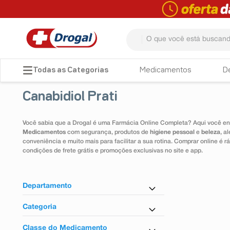
O que você está buscando? 
TERMOS MAIS BUSCADOS
Medicamentos
D
1
º
fralda
Canabidiol Prati
2
º
dipirona
3
º
lenço umedecido
Você sabia que a Drogal é uma Farmácia Online Completa? Aqui você enc
Medicamentos
com segurança, produtos de
higiene pessoal
e
beleza
, a
4
º
tadalafila
conveniência e muito mais para facilitar a sua rotina. Comprar online é
condições de frete grátis e promoções exclusivas no site e app.
5
º
minoxidil
6
º
desodorante
Departamento
7
º
esmalte
Controlados
Categoria
8
º
teste gravidez
Antiparkinsoniano
Classe do Medicamento