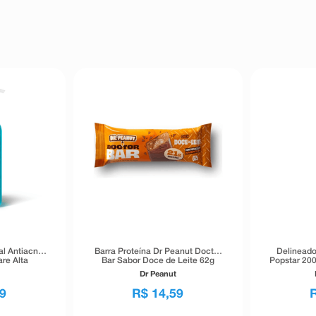
al Antiacne
Barra Proteína Dr Peanut Doctor
Delineado
re Alta
Bar Sabor Doce de Leite 62g
Popstar 200
40g
Dr Peanut
9
R$
14
,
59