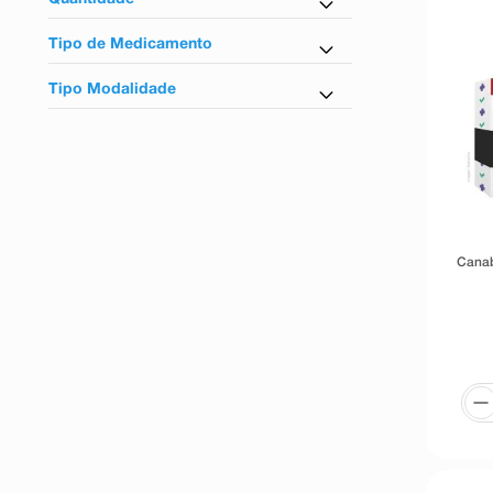
Cannabis sativa
10ml
Tipo de Medicamento
30 Comprimidos
Outros
30ml
Tipo Modalidade
Referência
Controlados
Canab