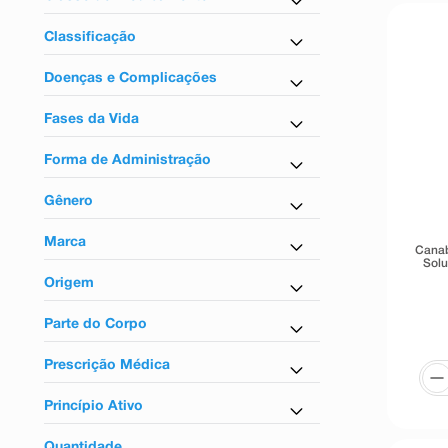
9
º
absorvente
Antipsicótico
Antipsicóticos
10
º
shampoo
Classificação
Tarja preta
Doenças e Complicações
Para convulsão
Fases da Vida
Para psicose
Para adultos
Forma de Administração
Para adulto e infantil
Uso oral
Gênero
Unissex
Marca
Canab
Solu
Canabidiol Prati
Origem
Canabidiol Promediol
Nacional
Cannabis Promediol
Parte do Corpo
Prati donaduzzi
Para o sistema nervoso
Prescrição Médica
Sim
Princípio Ativo
Canabidiol
Quantidade