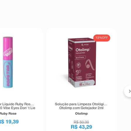
13%
OFF
r Líquido Ruby Rose
Solução para Limpeza Otológica
0 Vibe Eyes Don' t Lie
Otolimp com Gotejador 2ml
Preto 5,5g
Ruby Rose
Otolimp
R$
19
,
39
R$
50
,
00
R$
43
,
29