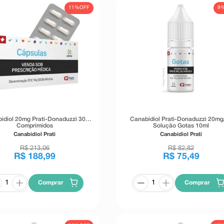
11%
OFF
9
idiol 20mg Prati-Donaduzzi 30
Canabidiol Prati-Donaduzzi 20mg
Comprimidos
Solução Gotas 10ml
Canabidiol Prati
Canabidiol Prati
R$
213
,
06
R$
82
,
82
R$
188
,
99
R$
75
,
49
Comprar
Comprar