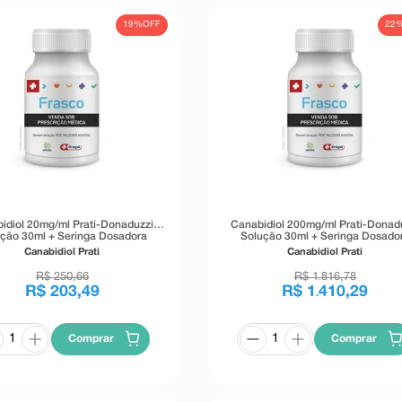
19%
OFF
22
idiol 20mg/ml Prati-Donaduzzi
Canabidiol 200mg/ml Prati-Donad
ção 30ml + Seringa Dosadora
Solução 30ml + Seringa Dosado
Canabidiol Prati
Canabidiol Prati
R$
250
,
66
R$
1
816
,
78
.
R$
203
,
49
R$
1
410
,
29
.
Comprar
Comprar