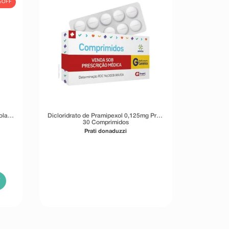
%
OFF
olab
Dicloridrato de Pramipexol 0,125mg Prati
30 Comprimidos
Prati donaduzzi