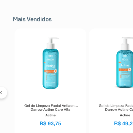
Mais Vendidos
FF
l
er
Gel de Limpeza Facial Antiacne
Gel de Limpeza Faci
Darrow Actine Care Alta
Darrow Actine Ca
Tolerância 400g
Tolerância 1
Actine
Actine
R$
93
,
75
R$
49
,
2