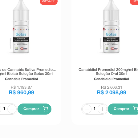
20%
OFF
19
o de Cannabis Sativa Promediol
Canabidiol Promediol 200mg/ml Bi
/ml Biolab Solução Gotas 30ml
Solução Oral 30ml
Cannabis Promediol
Canabidiol Promediol
R$
1
193
,
87
R$
2
606
,
31
.
.
R$
960
,
99
R$
2
098
,
99
.
Comprar
Comprar