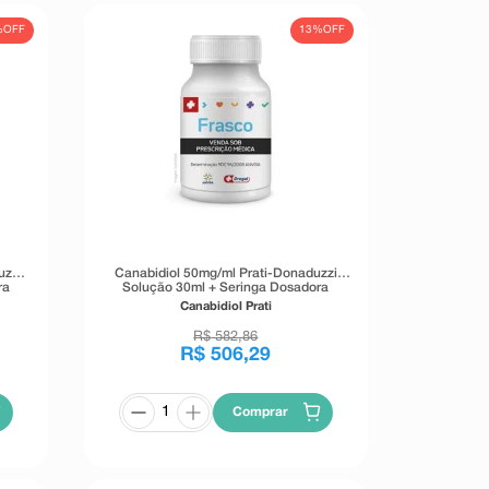
%
OFF
13%
OFF
uzzi
Canabidiol 50mg/ml Prati-Donaduzzi
ra
Solução 30ml + Seringa Dosadora
Canabidiol Prati
R$
582
,
86
R$
506
,
29
Comprar