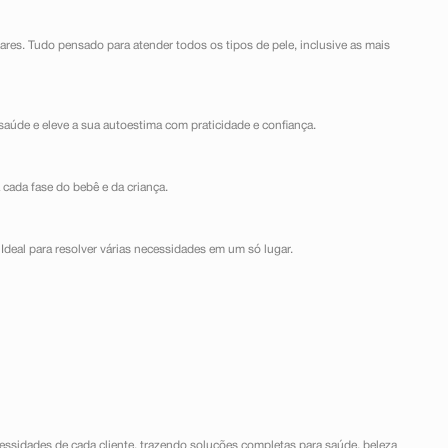
lares. Tudo pensado para atender todos os tipos de pele, inclusive as mais
saúde e eleve a sua autoestima com praticidade e confiança.
 cada fase do bebê e da criança.
Ideal para resolver várias necessidades em um só lugar.
ssidades de cada cliente, trazendo soluções completas para saúde, beleza