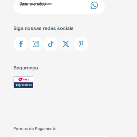
Compre pelo telefone
0800 347 0000
Siga nossas redes sociais
Segurança
Formas de Pagamento