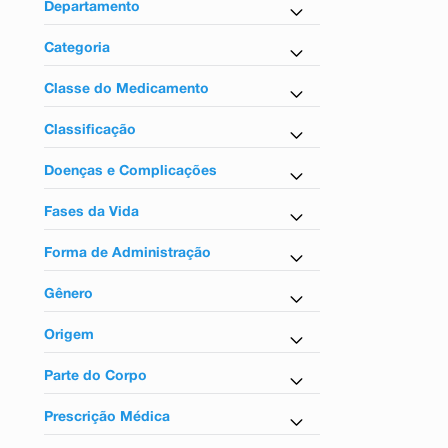
9
º
absorvente
Departamento
10
º
shampoo
Medicamentos
Categoria
Analgésico e Antitérmico
Classe do Medicamento
Analgésicos
Classificação
Tarja vermelha
Doenças e Complicações
Para dor de cabeça
Fases da Vida
Para adultos
Forma de Administração
Uso oral
Gênero
Unissex
Origem
Nacional
Parte do Corpo
Para o sistema nervoso
Prescrição Médica