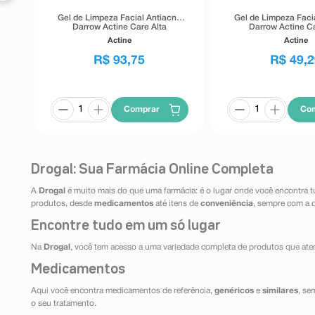
Gel de Limpeza Facial Antiacne
Gel de Limpeza Faci
Darrow Actine Care Alta
Darrow Actine Ca
Tolerância 400g
Tolerância 1
Actine
Actine
R$
93
,
75
R$
49
,
2
Comprar
Co
Drogal: Sua Farmácia Online Completa
A
Drogal
é muito mais do que uma farmácia: é o lugar onde você encontra t
produtos, desde
medicamentos
até itens de
conveniência
, sempre com a 
Encontre tudo em um só lugar
Na
Drogal
, você tem acesso a uma variedade completa de produtos que aten
Medicamentos
Aqui você encontra medicamentos de referência,
genéricos
e
similares
, se
o seu tratamento.