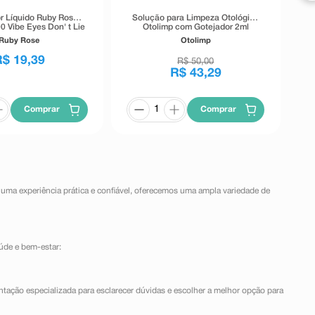
r Líquido Ruby Rose
Solução para Limpeza Otológica
0 Vibe Eyes Don' t Lie
Otolimp com Gotejador 2ml
Preto 5,5g
Ruby Rose
Otolimp
R$
19
,
39
R$
50
,
00
R$
43
,
29
Comprar
Comprar
 uma experiência prática e confiável, oferecemos uma ampla variedade de
úde e bem-estar:
ntação especializada para esclarecer dúvidas e escolher a melhor opção para