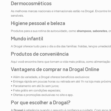
Dermocosméticos
As melhores marcas nacionais e internacionais estão na Drogal. Encontre lin
sensíveis.
Higiene pessoal e beleza
Produtos para a sua rotina de autocuidado, como
shampoos
,
sabonetes
, 
Mundo infantil
A Drogal oferece tudo para o dia a dia das famílias: fraldas, lenços umedeci
Produtos de conveniência
Aqui você encontra itens que tornam a vida mais prática, como alimentação r
Vantagens de comprar na Drogal Online
• Além da variedade, a Drogal oferece benefícios exclusivos:
• Entrega rápida em poucas horas ou retirada em até 1h na loja mais próxim
• Parcelamento em até 3x sem juros;
• Frete grátis em condições especiais;
• Ofertas e promoções exclusivas no site e app.
Por que escolher a Drogal?
A
Drogal
é referência quando o assunto é confiança e cuidado. Com anos d