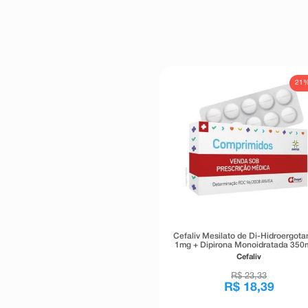
21
Cefaliv Mesilato de Di-Hidroergot
1mg + Dipirona Monoidratada 350
Cafeína 100mg 12 Comprimido
Cefaliv
R$
23
,
33
R$
18
,
39