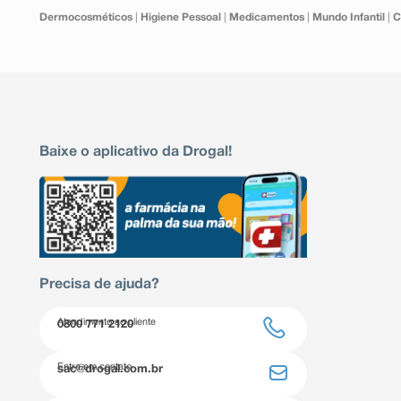
Dermocosméticos
|
Higiene Pessoal
|
Medicamentos
|
Mundo Infantil
|
C
Baixe o aplicativo da Drogal!
Precisa de ajuda?
Atendimento ao cliente
0800 771 2120
Entre em contato
sac@drogal.com.br