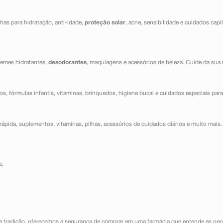
has para hidratação, anti-idade,
proteção solar
, acne, sensibilidade e cuidados capi
cremes hidratantes,
desodorantes
, maquiagens e acessórios de beleza. Cuide da sua 
dos, fórmulas infantis, vitaminas, brinquedos, higiene bucal e cuidados especiais para
ápida, suplementos, vitaminas, pilhas, acessórios de cuidados diários e muito mais. 
a;
e tradição, oferecemos a segurança de comprar em uma farmácia que entende as nece