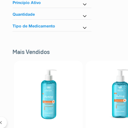
Sim
Princípio Ativo
Ibuprofeno
Quantidade
Paracetamol
12 Comprimidos
Tipo de Medicamento
Referência
Mais Vendidos
ê
l