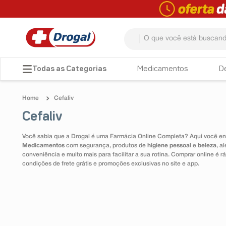
O que você está buscando? 
TERMOS MAIS BUSCADOS
Medicamentos
D
1
º
fralda
Cefaliv
2
º
dipirona
Cefaliv
3
º
lenço umedecido
Você sabia que a Drogal é uma Farmácia Online Completa? Aqui você enc
4
º
tadalafila
Medicamentos
com segurança, produtos de
higiene pessoal
e
beleza
, a
conveniência e muito mais para facilitar a sua rotina. Comprar online é
5
º
minoxidil
condições de frete grátis e promoções exclusivas no site e app.
6
º
desodorante
7
º
esmalte
8
º
teste gravidez