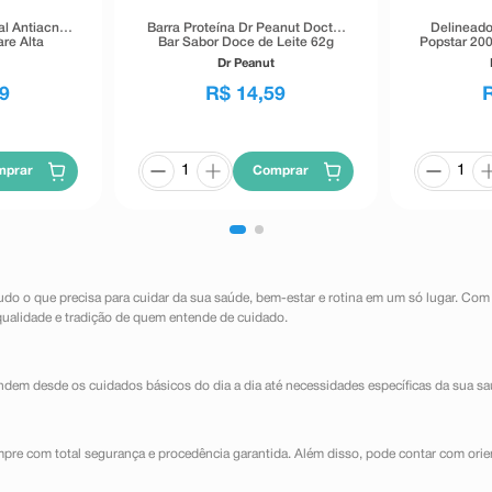
al Antiacne
Barra Proteína Dr Peanut Doctor
Delineado
re Alta
Bar Sabor Doce de Leite 62g
Popstar 200
40g
Dr Peanut
9
R$
14
,
59
mprar
Comprar
udo o que precisa para cuidar da sua saúde, bem-estar e rotina em um só lugar. Com
qualidade e tradição de quem entende de cuidado.
dem desde os cuidados básicos do dia a dia até necessidades específicas da sua sa
mpre com total segurança e procedência garantida. Além disso, pode contar com orie