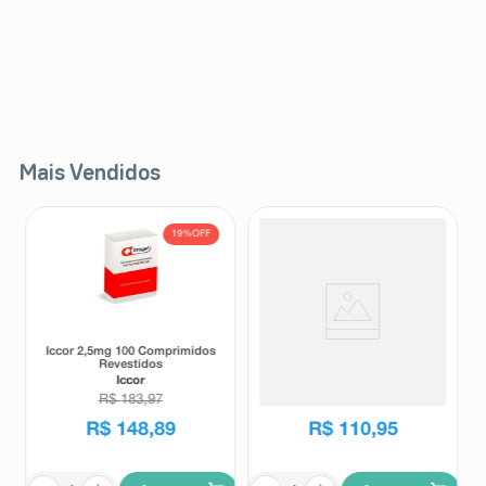
Mais Vendidos
19%
OFF
Iccor 2,5mg 100 Comprimidos
Protetor Solar Facial Sérum
Revestidos
Ultraleve Eucerin Oil Control
FPS75 Sem Cor 30ml
Iccor
Eucerin
R$
183
,
97
R$
148
,
89
R$
110
,
95