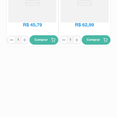
Suplemento Alimentar Cronoliv
Suplemento Alimentar Cronoliv
Vitamina C 60 Cápsulas
Imune 60 Cápsulas
Cronoliv
Cronoliv
R$
99
,
80
R$
119
,
98
R$
45
,
79
R$
62
,
99
Comprar
Comprar