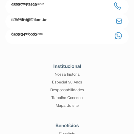
Atendimento ao cliente
0800 771 2120
Entre em contato
sac@drogal.com.br
Compre pelo telefone
0800 347 0000
Institucional
Nossa história
Especial 90 Anos
Responsabilidades
Trabalhe Conosco
Mapa do site
Benefícios