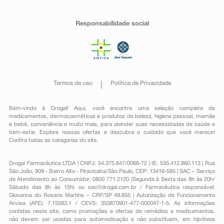
Responsabilidade social
Termos de uso
Política de Privacidade
Bem-vindo à Drogal! Aqui, você encontra uma seleção completa de
medicamentos
,
dermocosméticos e produtos de beleza
,
higiene pessoal
,
mamãe
e bebê
,
conveniência
e muito mais, para atender suas necessidades de saúde e
bem-estar. Explore nossas ofertas e descubra o cuidado que você merece!
Confira todas as categorias do site.
Drogal Farmacêutica LTDA | CNPJ: 54.375.647/0066-72 | IE: 535.412.860.113 | Rua
São João, 909 - Bairro Alto - Piracicaba/São Paulo, CEP: 13416-585 | SAC – Serviço
de Atendimento ao Consumidor: 0800 771 2120 (Segunda à Sexta das 8h às 20h/
Sábado das 8h às 15h) ou
sac@drogal.com.br
/ Farmacêutica responsável:
Giovanna do Rosario Martins – CRF/SP 49.855 | Autorização de Funcionamento
Anvisa (AFE): 7.15583.1 / CEVS: 353870901-477-000047-1-5. As informações
contidas neste site, como promoções e ofertas de remédios e medicamentos,
não devem ser usadas para automedicação e não substituem, em hipótese