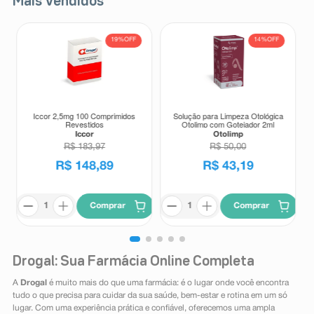
Mais Vendidos
19%
OFF
14%
OFF
Iccor 2,5mg 100 Comprimidos
Solução para Limpeza Otológica
Revestidos
Otolimp com Gotejador 2ml
Iccor
Otolimp
R$
183
,
97
R$
50
,
00
R$
148
,
89
R$
43
,
19
Comprar
Comprar
Drogal: Sua Farmácia Online Completa
A
Drogal
é muito mais do que uma farmácia: é o lugar onde você encontra
tudo o que precisa para cuidar da sua saúde, bem-estar e rotina em um só
lugar. Com uma experiência prática e confiável, oferecemos uma ampla