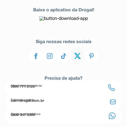
Baixe o aplicativo da Drogal!
Siga nossas redes sociais
Precisa de ajuda?
Atendimento ao cliente
0800 771 2120
Entre em contato
sac@drogal.com.br
Compre pelo telefone
0800 347 0000