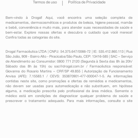
Termos de uso
Política de Privacidade
Bem-vindo à Drogal! Aqui, você encontra uma seleção completa de
medicamentos
,
dermocosméticos e produtos de beleza
,
higiene pessoal
,
mamãe
e bebê
,
conveniência
e muito mais, para atender suas necessidades de saúde e
bem-estar. Explore nossas ofertas e descubra o cuidado que você merece!
Confira todas as categorias do site.
Drogal Farmacêutica LTDA | CNPJ: 54.375.647/0066-72 | IE: 535.412.860.113 | Rua
São João, 909 - Bairro Alto - Piracicaba/São Paulo, CEP: 13416-585 | SAC – Serviço
de Atendimento ao Consumidor: 0800 771 2120 (Segunda à Sexta das 8h às 20h/
Sábado das 8h às 15h) ou
sac@drogal.com.br
/ Farmacêutica responsável:
Giovanna do Rosario Martins – CRF/SP 49.855 | Autorização de Funcionamento
Anvisa (AFE): 7.15583.1 / CEVS: 353870901-477-000047-1-5. As informações
contidas neste site, como promoções e ofertas de remédios e medicamentos,
não devem ser usadas para automedicação e não substituem, em hipótese
alguma, a medicação prescrita pelo profissional da área médica. Somente o
médico está em condições de diagnosticar qualquer problema de saúde e
prescrever o tratamento adequado. Para mais informações, consulte o site
Anvisa. As fotos contidas em nosso site são meramente ilustrativas. Promoções e
preços são válidos apenas para compras on-line, caso haja disponibilidade e
estão sujeitos a alterações no decorrer do dia. Todos os direitos reservados.
Powered by