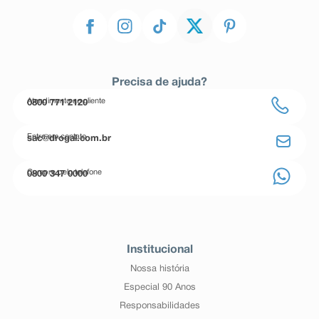
Precisa de ajuda?
Atendimento ao cliente
0800 771 2120
Entre em contato
sac@drogal.com.br
Compre pelo telefone
0800 347 0000
Institucional
Nossa história
Especial 90 Anos
Responsabilidades