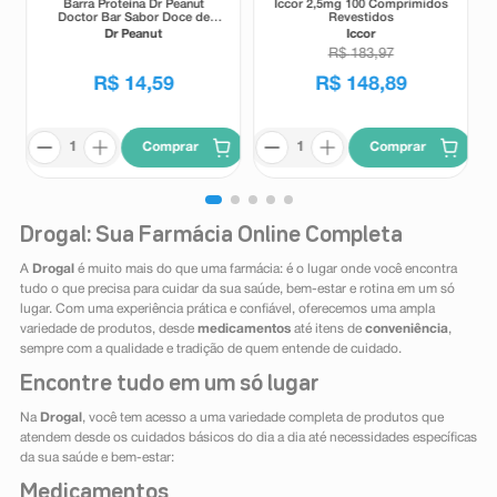
Barra Proteína Dr Peanut
Iccor 2,5mg 100 Comprimidos
Doctor Bar Sabor Doce de
Revestidos
Leite 62g
Dr Peanut
Iccor
R$
183
,
97
R$
14
,
59
R$
148
,
89
Comprar
Comprar
Drogal: Sua Farmácia Online Completa
A
Drogal
é muito mais do que uma farmácia: é o lugar onde você encontra
tudo o que precisa para cuidar da sua saúde, bem-estar e rotina em um só
lugar. Com uma experiência prática e confiável, oferecemos uma ampla
variedade de produtos, desde
medicamentos
até itens de
conveniência
,
sempre com a qualidade e tradição de quem entende de cuidado.
Encontre tudo em um só lugar
Na
Drogal
, você tem acesso a uma variedade completa de produtos que
atendem desde os cuidados básicos do dia a dia até necessidades específicas
da sua saúde e bem-estar:
Medicamentos