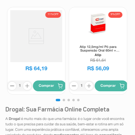
11%
OFF
9%
OFF
Suplemento Alimentar Matrion
Atip 12,5mg/ml Pó para
D Planejamento e Gestação 1°
Suspensão Oral 60ml +
Trimestre 30 Comprimidos
Seringa Dosadora
Matrion
Atip
Revestidos
R$
72
,
00
R$
61
,
64
R$
64
,
19
R$
56
,
09
Comprar
Comprar
Drogal: Sua Farmácia Online Completa
A
Drogal
é muito mais do que uma farmácia: é o lugar onde você encontra
tudo o que precisa para cuidar da sua saúde, bem-estar e rotina em um só
lugar. Com uma experiência prática e confiável, oferecemos uma ampla