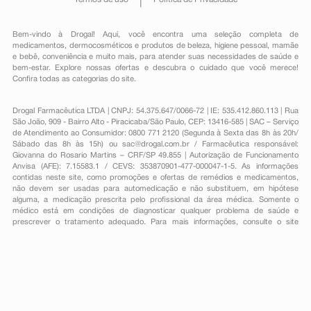
Bem-vindo à Drogal! Aqui, você encontra uma seleção completa de
medicamentos
,
dermocosméticos e produtos de beleza
,
higiene pessoal
,
mamãe
e bebê
,
conveniência
e muito mais, para atender suas necessidades de saúde e
bem-estar. Explore nossas ofertas e descubra o cuidado que você merece!
Confira todas as categorias do site.
Drogal Farmacêutica LTDA | CNPJ: 54.375.647/0066-72 | IE: 535.412.860.113 | Rua
São João, 909 - Bairro Alto - Piracicaba/São Paulo, CEP: 13416-585 | SAC – Serviço
de Atendimento ao Consumidor: 0800 771 2120 (Segunda à Sexta das 8h às 20h/
Sábado das 8h às 15h) ou
sac@drogal.com.br
/ Farmacêutica responsável:
Giovanna do Rosario Martins – CRF/SP 49.855 | Autorização de Funcionamento
Anvisa (AFE): 7.15583.1 / CEVS: 353870901-477-000047-1-5. As informações
contidas neste site, como promoções e ofertas de remédios e medicamentos,
não devem ser usadas para automedicação e não substituem, em hipótese
alguma, a medicação prescrita pelo profissional da área médica. Somente o
médico está em condições de diagnosticar qualquer problema de saúde e
prescrever o tratamento adequado. Para mais informações, consulte o site
Anvisa. As fotos contidas em nosso site são meramente ilustrativas. Promoções e
preços são válidos apenas para compras on-line, caso haja disponibilidade e
estão sujeitos a alterações no decorrer do dia. Todos os direitos reservados.
Powered by