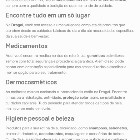
variedade de produtos, desde
medicamentos
até itens de
conveniência
,
sempre com a qualidade e tradição de quem entende de cuidado.
Encontre tudo em um só lugar
Na
Drogal
, você tem acesso a uma variedade completa de produtos que
atendem desde os cuidados básicos do dia a dia até necessidades específicas
da sua saúde e bem-estar:
Medicamentos
Aqui você encontra medicamentos de referência,
genéricos
e
similares
,
sempre com total segurança e procedência garantida. Além disso, pode
contar com orientação especializada para esclarecer dúvidas e escolher a
melhor opção para o seu tratamento.
Dermocosméticos
As melhores marcas nacionais e internacionais estão na Drogal. Encontre
linhas para hidratação, anti-idade,
proteção solar
, acne, sensibilidade e
cuidados capilares. Tudo pensado para atender todos os tipos de pele,
inclusive as mais sensíveis.
Higiene pessoal e beleza
Produtos para a sua rotina de autocuidado, como
shampoos
,
sabonetes
,
cremes hidratantes,
desodorantes
, maquiagens e acessórios de beleza.
Cuide da sua saúde e eleve a sua autoestima com praticidade e confiança.