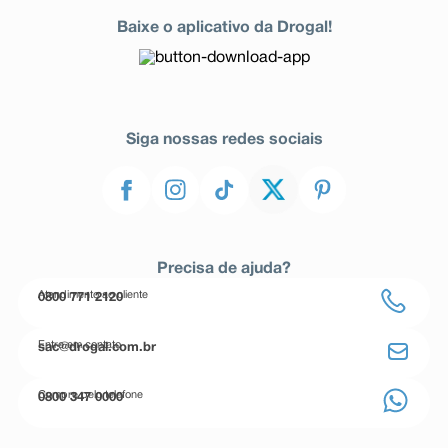
Baixe o aplicativo da Drogal!
Siga nossas redes sociais
Precisa de ajuda?
Atendimento ao cliente
0800 771 2120
Entre em contato
sac@drogal.com.br
Compre pelo telefone
0800 347 0000