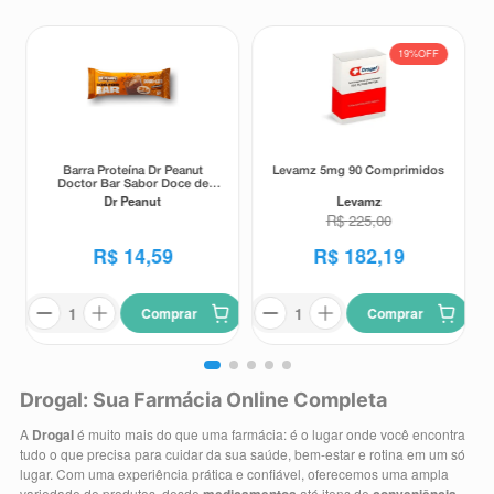
19%
OFF
Barra Proteína Dr Peanut
Levamz 5mg 90 Comprimidos
Doctor Bar Sabor Doce de
Leite 62g
Dr Peanut
Levamz
R$
225
,
00
R$
14
,
59
R$
182
,
19
Comprar
Comprar
Drogal: Sua Farmácia Online Completa
A
Drogal
é muito mais do que uma farmácia: é o lugar onde você encontra
tudo o que precisa para cuidar da sua saúde, bem-estar e rotina em um só
lugar. Com uma experiência prática e confiável, oferecemos uma ampla
variedade de produtos, desde
até itens de
,