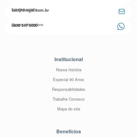
Entre em contato
sac@drogal.com.br
Compre pelo telefone
0800 347 0000
Institucional
Nossa história
Especial 90 Anos
Responsabilidades
Trabalhe Conosco
Mapa do site
Benefícios