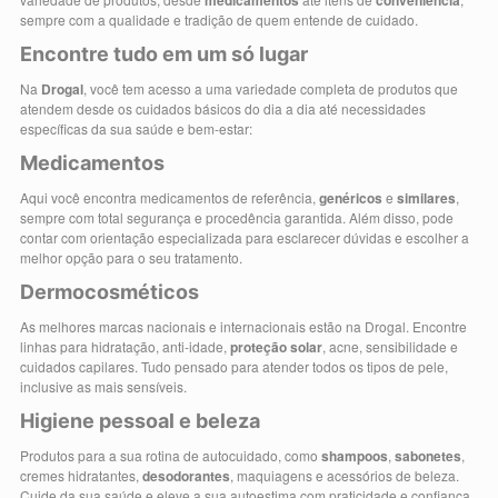
medicamentos
conveniência
sempre com a qualidade e tradição de quem entende de cuidado.
Encontre tudo em um só lugar
Na
Drogal
, você tem acesso a uma variedade completa de produtos que
atendem desde os cuidados básicos do dia a dia até necessidades
específicas da sua saúde e bem-estar:
Medicamentos
Aqui você encontra medicamentos de referência,
genéricos
e
similares
,
sempre com total segurança e procedência garantida. Além disso, pode
contar com orientação especializada para esclarecer dúvidas e escolher a
melhor opção para o seu tratamento.
Dermocosméticos
As melhores marcas nacionais e internacionais estão na Drogal. Encontre
linhas para hidratação, anti-idade,
proteção solar
, acne, sensibilidade e
cuidados capilares. Tudo pensado para atender todos os tipos de pele,
inclusive as mais sensíveis.
Higiene pessoal e beleza
Produtos para a sua rotina de autocuidado, como
shampoos
,
sabonetes
,
cremes hidratantes,
desodorantes
, maquiagens e acessórios de beleza.
Cuide da sua saúde e eleve a sua autoestima com praticidade e confiança.