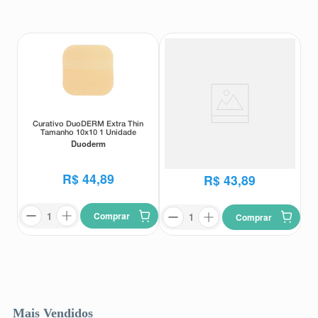
8
º
teste gravidez
9
º
esmalte
10
º
absorvente
Curativo DuoDERM Extra Thin
Curativo DuoDERM CGF
Tamanho 10x10 1 Unidade
Tamanho 10x10 1 Unidade
Duoderm
Duoderm
R$
44
,
89
R$
43
,
89
Comprar
Comprar
Mais Vendidos