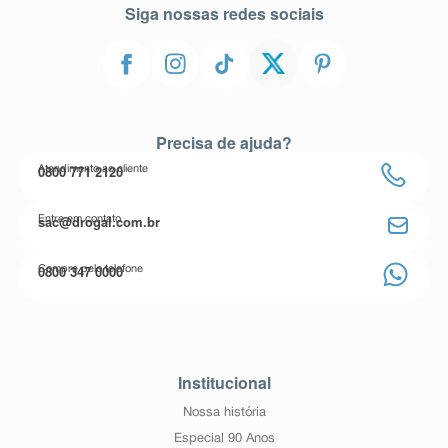
Siga nossas redes sociais
Precisa de ajuda?
0800 771 2120
Atendimento ao cliente
sac@drogal.com.br
Entre em contato
0800 347 0000
Compre pelo telefone
Institucional
Nossa história
Especial 90 Anos