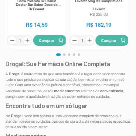
Barra Proteína Dr Peanut
Levamz 5mg 90 Comprimidos
Doctor Bar Sabor Doce de
Dr Peanut
Levamz
Leite 62g
R$
225
,
00
R$
14
,
59
R$
182
,
19
Comprar
Comprar
Drogal: Sua Farmácia Online Completa
Drogal
A
é muito mais do que uma farmácia: é o lugar onde você encontra
tudo o que precisa para cuidar da sua saúde, bem-estar e rotina em um só
lugar. Com uma experiência prática e confiável, oferecemos uma ampla
medicamentos
conveniência
variedade de produtos, desde
até itens de
,
sempre com a qualidade e tradição de quem entende de cuidado.
Encontre tudo em um só lugar
Drogal
Na
, você tem acesso a uma variedade completa de produtos que
atendem desde os cuidados básicos do dia a dia até necessidades específicas
da sua saúde e bem-estar: