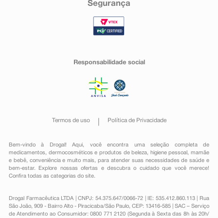
Segurança
Responsabilidade social
Termos de uso
Política de Privacidade
Bem-vindo à Drogal! Aqui, você encontra uma seleção completa de
medicamentos
,
dermocosméticos e produtos de beleza
,
higiene pessoal
,
mamãe
e bebê
,
conveniência
e muito mais, para atender suas necessidades de saúde e
bem-estar. Explore nossas ofertas e descubra o cuidado que você merece!
Confira todas as categorias do site.
Drogal Farmacêutica LTDA | CNPJ: 54.375.647/0066-72 | IE: 535.412.860.113 | Rua
São João, 909 - Bairro Alto - Piracicaba/São Paulo, CEP: 13416-585 | SAC – Serviço
de Atendimento ao Consumidor: 0800 771 2120 (Segunda à Sexta das 8h às 20h/