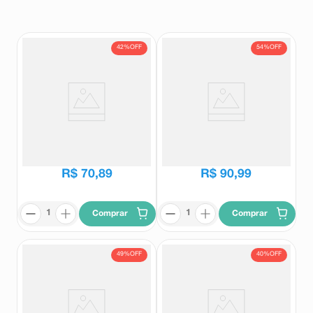
8
º
teste gravidez
9
º
absorvente
42%
OFF
54%
OFF
10
º
shampoo
Flavonid 900mg + 100mg 30
Flavonid 450mg + 50mg 60
Comprimidos Revestidos
Comprimidos Revestidos
Flavonid
Flavonid
R$
123
,
28
R$
196
,
90
R$
70
,
89
R$
90
,
99
Comprar
Comprar
49%
OFF
40%
OFF