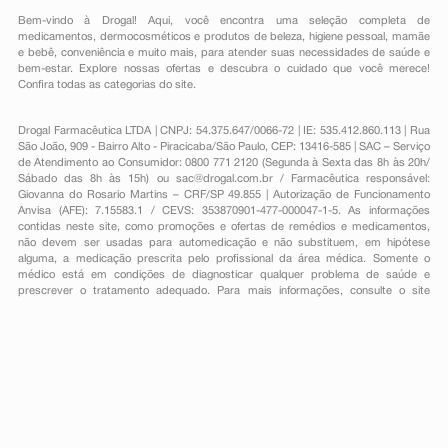
Bem-vindo à Drogal! Aqui, você encontra uma seleção completa de
medicamentos
,
dermocosméticos e produtos de beleza
,
higiene pessoal
,
mamãe
e bebê
,
conveniência
e muito mais, para atender suas necessidades de saúde e
bem-estar. Explore nossas ofertas e descubra o cuidado que você merece!
Confira todas as categorias do site.
Drogal Farmacêutica LTDA | CNPJ: 54.375.647/0066-72 | IE: 535.412.860.113 | Rua
São João, 909 - Bairro Alto - Piracicaba/São Paulo, CEP: 13416-585 | SAC – Serviço
de Atendimento ao Consumidor: 0800 771 2120 (Segunda à Sexta das 8h às 20h/
Sábado das 8h às 15h) ou
sac@drogal.com.br
/ Farmacêutica responsável:
Giovanna do Rosario Martins – CRF/SP 49.855 | Autorização de Funcionamento
Anvisa (AFE): 7.15583.1 / CEVS: 353870901-477-000047-1-5. As informações
contidas neste site, como promoções e ofertas de remédios e medicamentos,
não devem ser usadas para automedicação e não substituem, em hipótese
alguma, a medicação prescrita pelo profissional da área médica. Somente o
médico está em condições de diagnosticar qualquer problema de saúde e
prescrever o tratamento adequado. Para mais informações, consulte o site
Anvisa. As fotos contidas em nosso site são meramente ilustrativas. Promoções e
preços são válidos apenas para compras on-line, caso haja disponibilidade e
estão sujeitos a alterações no decorrer do dia. Todos os direitos reservados.
Powered by