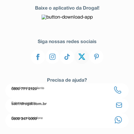
Baixe o aplicativo da Drogal!
Siga nossas redes sociais
Precisa de ajuda?
Atendimento ao cliente
0800 771 2120
Entre em contato
sac@drogal.com.br
Compre pelo telefone
0800 347 0000