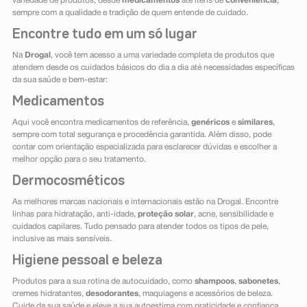
variedade de produtos, desde
medicamentos
até itens de
conveniência
,
sempre com a qualidade e tradição de quem entende de cuidado.
Encontre tudo em um só lugar
Na
Drogal
, você tem acesso a uma variedade completa de produtos que
atendem desde os cuidados básicos do dia a dia até necessidades específicas
da sua saúde e bem-estar:
Medicamentos
Aqui você encontra medicamentos de referência,
genéricos
e
similares
,
sempre com total segurança e procedência garantida. Além disso, pode
contar com orientação especializada para esclarecer dúvidas e escolher a
melhor opção para o seu tratamento.
Dermocosméticos
As melhores marcas nacionais e internacionais estão na Drogal. Encontre
linhas para hidratação, anti-idade,
proteção solar
, acne, sensibilidade e
cuidados capilares. Tudo pensado para atender todos os tipos de pele,
inclusive as mais sensíveis.
Higiene pessoal e beleza
Produtos para a sua rotina de autocuidado, como
shampoos
,
sabonetes
,
cremes hidratantes,
desodorantes
, maquiagens e acessórios de beleza.
Cuide da sua saúde e eleve a sua autoestima com praticidade e confiança.