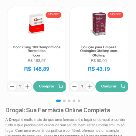
19%
OFF
14%
OFF
Iccor 2,5mg 100 Comprimidos
Solução para Limpeza
Revestidos
Otológica Otolimp com
Gotejador 2ml
Iccor
Otolimp
R$
183
,
97
R$
50
,
00
R$
148
,
89
R$
43
,
19
Comprar
Comprar
Drogal: Sua Farmácia Online Completa
A
Drogal
é muito mais do que uma farmácia: é o lugar onde você encontra
tudo o que precisa para cuidar da sua saúde, bem-estar e rotina em um só
lugar. Com uma experiência prática e confiável, oferecemos uma ampla