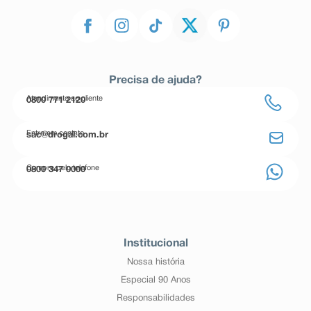
Precisa de ajuda?
Atendimento ao cliente
0800 771 2120
Entre em contato
sac@drogal.com.br
Compre pelo telefone
0800 347 0000
Institucional
Nossa história
Especial 90 Anos
Responsabilidades