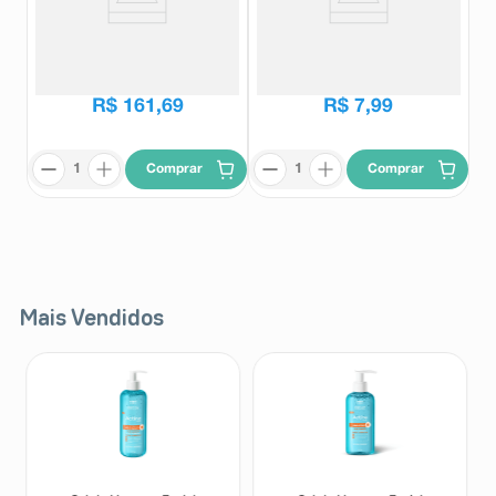
Haldol Injetável 5 Ampolas 1ml
Haldol (C1) 1mg caixa com 20
Cada
comprimidos
Haldol
Haldol
R$
200
,
94
R$
9
,
40
R$
161
,
69
R$
7
,
99
Comprar
Comprar
Mais Vendidos