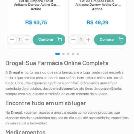
Gel de Limpeza Facial
Gel de Limpeza Facial
Antiacne Darrow Actine Care
Antiacne Darrow Actine Care
Alta Tolerância 400g
Alta Tolerância 140g
Actine
Actine
R$
93
,
75
R$
49
,
29
Comprar
Comprar
Drogal: Sua Farmácia Online Completa
A
Drogal
é muito mais do que uma farmácia: é o lugar onde você encontra
tudo o que precisa para cuidar da sua saúde, bem-estar e rotina em um só
lugar. Com uma experiência prática e confiável, oferecemos uma ampla
variedade de produtos, desde
medicamentos
até itens de
conveniência
,
sempre com a qualidade e tradição de quem entende de cuidado.
Encontre tudo em um só lugar
Na
Drogal
, você tem acesso a uma variedade completa de produtos que
atendem desde os cuidados básicos do dia a dia até necessidades específicas
da sua saúde e bem-estar:
Medicamentos