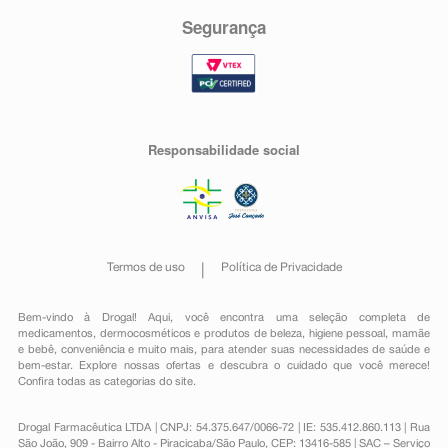
Segurança
Responsabilidade social
Termos de uso
Política de Privacidade
Bem-vindo à Drogal! Aqui, você encontra uma seleção completa de
medicamentos
,
dermocosméticos e produtos de beleza
,
higiene pessoal
,
mamãe
e bebê
,
conveniência
e muito mais, para atender suas necessidades de saúde e
bem-estar. Explore nossas ofertas e descubra o cuidado que você merece!
Confira todas as categorias do site.
Drogal Farmacêutica LTDA | CNPJ: 54.375.647/0066-72 | IE: 535.412.860.113 | Rua
São João, 909 - Bairro Alto - Piracicaba/São Paulo, CEP: 13416-585 | SAC – Serviço