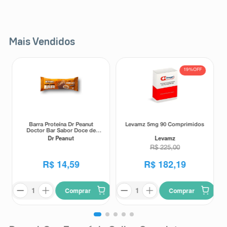
8
º
teste gravidez
9
º
esmalte
Mais Vendidos
10
º
absorvente
19%
OFF
Barra Proteína Dr Peanut
Levamz 5mg 90 Comprimidos
Doctor Bar Sabor Doce de
Dr Peanut
Levamz
Leite 62g
R$
225
,
00
R$
14
,
59
R$
182
,
19
Comprar
Comprar