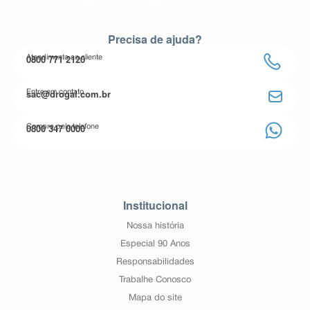
Precisa de ajuda?
0800 771 2120
Atendimento ao cliente
sac@drogal.com.br
Entre em contato
0800 347 0000
Compre pelo telefone
Institucional
Nossa história
Especial 90 Anos
Responsabilidades
Trabalhe Conosco
Mapa do site