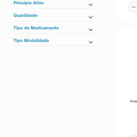
Sim
Princípio Ativo
Palmitato De Paliperidona
Quantidade
0,75ml
Tipo de Medicamento
Referência
Tipo Modalidade
Controlados
Inv