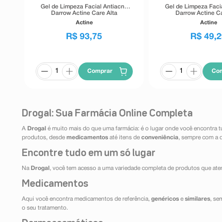
Gel de Limpeza Facial Antiacne
Gel de Limpeza Faci
Darrow Actine Care Alta
Darrow Actine Ca
Tolerância 400g
Tolerância 1
Actine
Actine
R$
93
,
75
R$
49
,
2
Comprar
Co
Drogal: Sua Farmácia Online Completa
A
Drogal
é muito mais do que uma farmácia: é o lugar onde você encontra t
produtos, desde
medicamentos
até itens de
conveniência
, sempre com a 
Encontre tudo em um só lugar
Na
Drogal
, você tem acesso a uma variedade completa de produtos que aten
Medicamentos
Aqui você encontra medicamentos de referência,
genéricos
e
similares
, se
o seu tratamento.