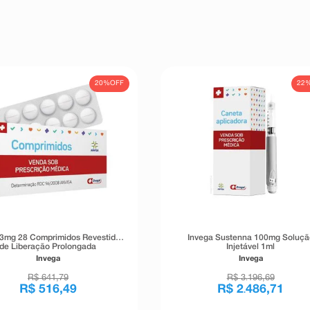
20%
OFF
22
 3mg 28 Comprimidos Revestidos
Invega Sustenna 100mg Soluçã
de Liberação Prolongada
Injetável 1ml
Invega
Invega
R$
641
,
79
R$
3
196
,
69
.
R$
516
,
49
R$
2
486
,
71
.