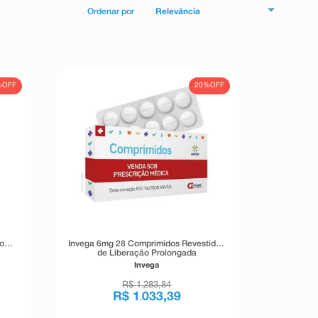
Relevância
%
OFF
20%
OFF
o
Invega 6mg 28 Comprimidos Revestidos
de Liberação Prolongada
Invega
R$
1
283
,
84
.
R$
1
033
,
39
.