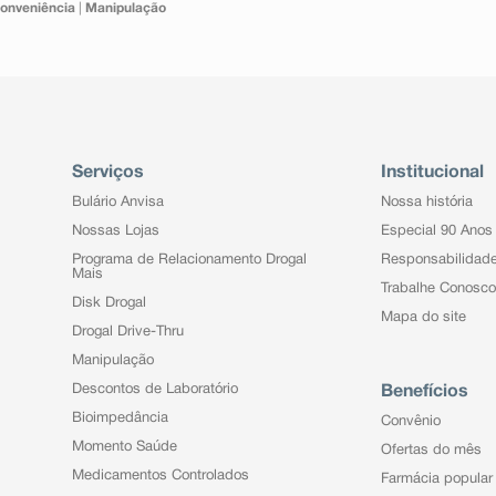
onveniência
|
Manipulação
Serviços
Institucional
Bulário Anvisa
Nossa história
Nossas Lojas
Especial 90 Anos
Programa de Relacionamento Drogal
Responsabilidad
Mais
Trabalhe Conosco
Disk Drogal
Mapa do site
Drogal Drive-Thru
Manipulação
Descontos de Laboratório
Benefícios
Bioimpedância
Convênio
Momento Saúde
Ofertas do mês
Medicamentos Controlados
Farmácia popular