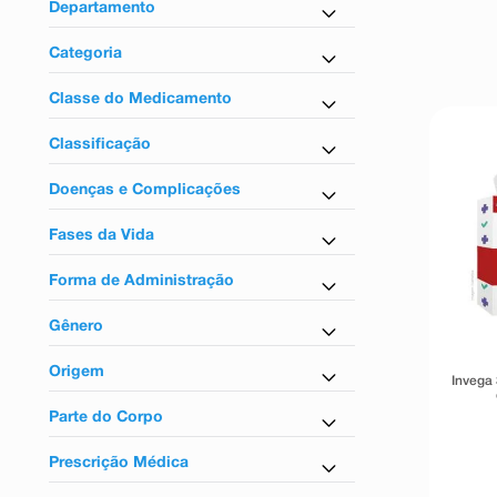
9
º
absorvente
Departamento
10
º
shampoo
Controlados
Categoria
Antipsicótico
Classe do Medicamento
Antipsicóticos
Classificação
Tarja vermelha
Doenças e Complicações
Para esquizofrenia
Fases da Vida
Para adultos
Forma de Administração
Uso injetável
Gênero
Unissex
Origem
Invega
Nacional
Parte do Corpo
Para o sistema nervoso
Prescrição Médica