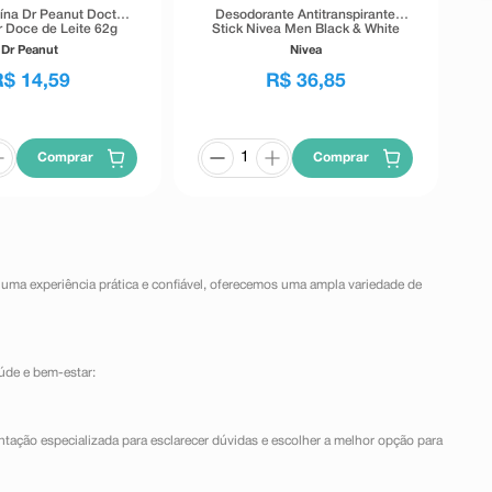
eína Dr Peanut Doctor
Desodorante Antitranspirante
r Doce de Leite 62g
Stick Nivea Men Black & White
Invisible 72h 54g
Dr Peanut
Nivea
R$
14
,
59
R$
36
,
85
Comprar
Comprar
 uma experiência prática e confiável, oferecemos uma ampla variedade de
úde e bem-estar:
ntação especializada para esclarecer dúvidas e escolher a melhor opção para