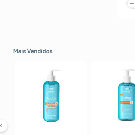
Mais Vendidos
FF
X