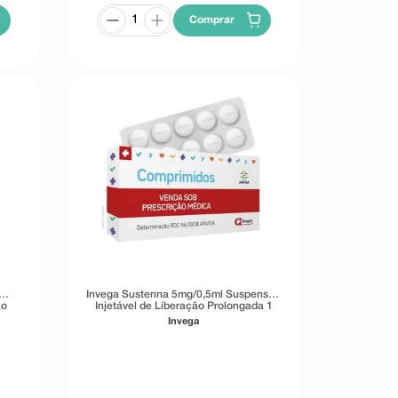
Comprar
Invega Sustenna 5mg/0,5ml Suspensão
ão
Injetável de Liberação Prolongada 1
,75ml
Seringa Preenchida 0,5ml
Invega