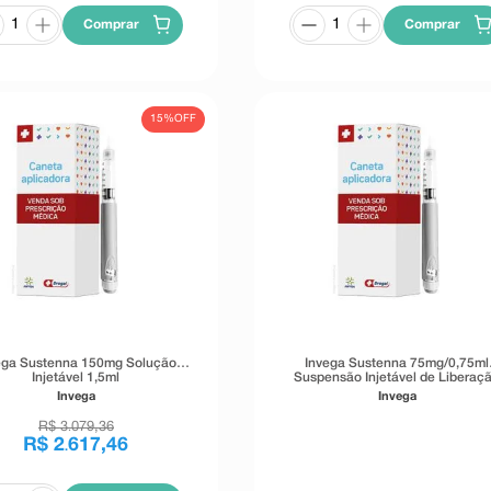
Comprar
Comprar
15%
OFF
ega Sustenna 150mg Solução
Invega Sustenna 75mg/0,75ml
Injetável 1,5ml
Suspensão Injetável de Liberaç
Prolongada 1 Seringa Preenchida 0
Invega
Invega
R$
3
079
,
36
.
R$
2
617
,
46
.