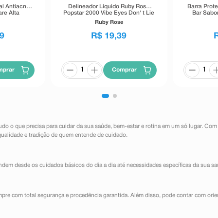
al Antiacne
Delineador Líquido Ruby Rose
Barra Prot
re Alta
Popstar 2000 Vibe Eyes Don' t Lie
Bar Sabo
40g
Preto 5,5g
Ruby Rose
9
R$
19
,
39
mprar
Comprar
udo o que precisa para cuidar da sua saúde, bem-estar e rotina em um só lugar. Com
qualidade e tradição de quem entende de cuidado.
dem desde os cuidados básicos do dia a dia até necessidades específicas da sua sa
mpre com total segurança e procedência garantida. Além disso, pode contar com orie