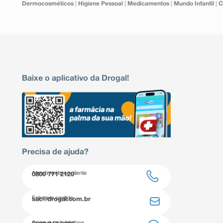
Dermocosméticos
|
Higiene Pessoal
|
Medicamentos
|
Mundo Infantil
|
C
Baixe o aplicativo da Drogal!
Precisa de ajuda?
Atendimento ao cliente
0800 771 2120
Entre em contato
sac@drogal.com.br
Compre pelo telefone