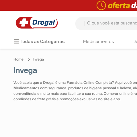
O que você está buscando? 
TERMOS MAIS BUSCADOS
Medicamentos
D
1
º
fralda
Invega
2
º
dipirona
Invega
3
º
lenço umedecido
Você sabia que a Drogal é uma Farmácia Online Completa? Aqui você enc
4
º
tadalafila
Medicamentos
com segurança, produtos de
higiene pessoal
e
beleza
, a
conveniência e muito mais para facilitar a sua rotina. Comprar online é
5
º
minoxidil
condições de frete grátis e promoções exclusivas no site e app.
6
º
desodorante
7
º
esmalte
8
º
teste gravidez