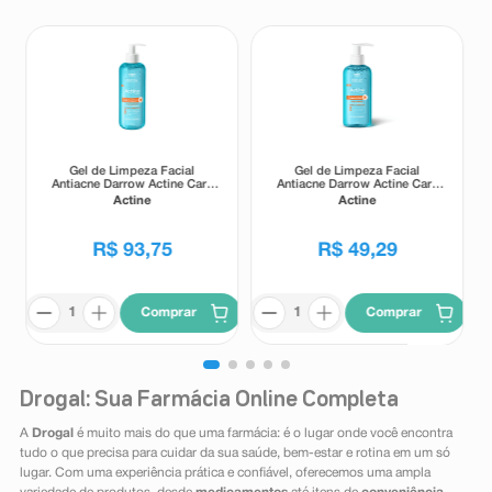
Gel de Limpeza Facial
Gel de Limpeza Facial
Antiacne Darrow Actine Care
Antiacne Darrow Actine Care
Alta Tolerância 400g
Alta Tolerância 140g
Actine
Actine
R$
93
,
75
R$
49
,
29
Comprar
Comprar
Drogal: Sua Farmácia Online Completa
A
Drogal
é muito mais do que uma farmácia: é o lugar onde você encontra
tudo o que precisa para cuidar da sua saúde, bem-estar e rotina em um só
lugar. Com uma experiência prática e confiável, oferecemos uma ampla