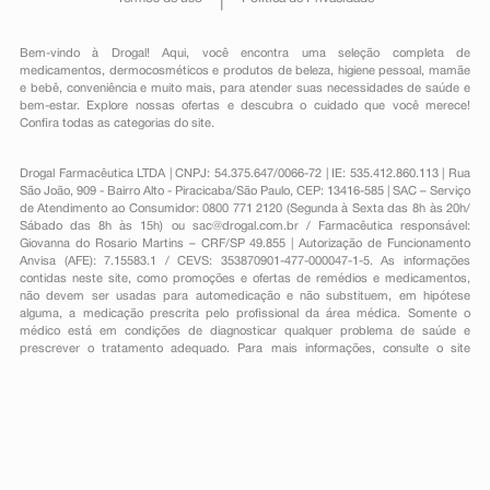
Bem-vindo à Drogal! Aqui, você encontra uma seleção completa de
medicamentos
,
dermocosméticos e produtos de beleza
,
higiene pessoal
,
mamãe
e bebê
,
conveniência
e muito mais, para atender suas necessidades de saúde e
bem-estar. Explore nossas ofertas e descubra o cuidado que você merece!
Confira todas as categorias do site.
Drogal Farmacêutica LTDA | CNPJ: 54.375.647/0066-72 | IE: 535.412.860.113 | Rua
São João, 909 - Bairro Alto - Piracicaba/São Paulo, CEP: 13416-585 | SAC – Serviço
de Atendimento ao Consumidor: 0800 771 2120 (Segunda à Sexta das 8h às 20h/
Sábado das 8h às 15h) ou
sac@drogal.com.br
/ Farmacêutica responsável:
Giovanna do Rosario Martins – CRF/SP 49.855 | Autorização de Funcionamento
Anvisa (AFE): 7.15583.1 / CEVS: 353870901-477-000047-1-5. As informações
contidas neste site, como promoções e ofertas de remédios e medicamentos,
não devem ser usadas para automedicação e não substituem, em hipótese
alguma, a medicação prescrita pelo profissional da área médica. Somente o
médico está em condições de diagnosticar qualquer problema de saúde e
prescrever o tratamento adequado. Para mais informações, consulte o site
Anvisa. As fotos contidas em nosso site são meramente ilustrativas. Promoções e
preços são válidos apenas para compras on-line, caso haja disponibilidade e
estão sujeitos a alterações no decorrer do dia. Todos os direitos reservados.
Powered by