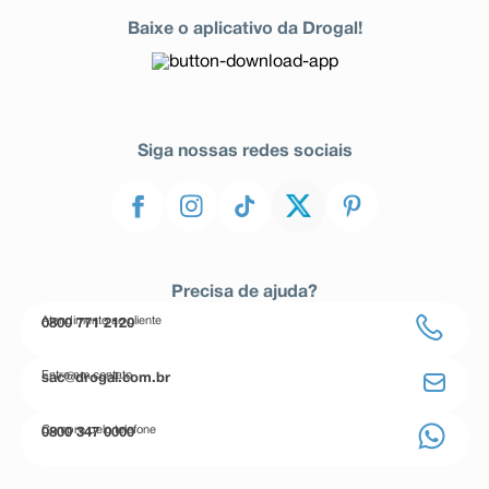
Baixe o aplicativo da Drogal!
Siga nossas redes sociais
Precisa de ajuda?
Atendimento ao cliente
0800 771 2120
Entre em contato
sac@drogal.com.br
Compre pelo telefone
0800 347 0000