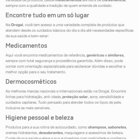
variedade de produtos, desde
medicamentos
até itens de
conveniência
,
sempre com a qualidade e tradição de quem entende de cuidado.
Encontre tudo em um só lugar
Na
Drogal
, você tem acesso a uma variedade completa de produtos que
atendem desde os cuidados básicos do dia a dia até necessidades específicas
da sua saúde e bem-estar:
Medicamentos
Aqui você encontra medicamentos de referência,
genéricos
e
similares
,
sempre com total segurança e procedência garantida. Além disso, pode
contar com orientação especializada para esclarecer dúvidas e escolher a
melhor opção para o seu tratamento.
Dermocosméticos
As melhores marcas nacionais e internacionais estão na Drogal. Encontre
linhas para hidratação, anti-idade,
proteção solar
, acne, sensibilidade e
cuidados capilares. Tudo pensado para atender todos os tipos de pele,
inclusive as mais sensíveis.
Higiene pessoal e beleza
Produtos para a sua rotina de autocuidado, como
shampoos
,
sabonetes
,
cremes hidratantes,
desodorantes
, maquiagens e acessórios de beleza.
Cuide da sua saúde e eleve a sua autoestima com praticidade e confiança.