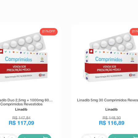
21%
OFF
21
adib Duo 2,5mg + 1000mg 60
Linadib 5mg 30 Comprimidos Reves
Comprimidos Revestidos
Linadib
Linadib
R$
147
,
84
R$
148
,
30
R$
117
,
09
R$
116
,
89