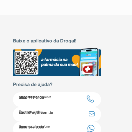
Baixe o aplicativo da Drogal!
Precisa de ajuda?
Atendimento ao cliente
0800 771 2120
Entre em contato
sac@drogal.com.br
Compre pelo telefone
0800 347 0000