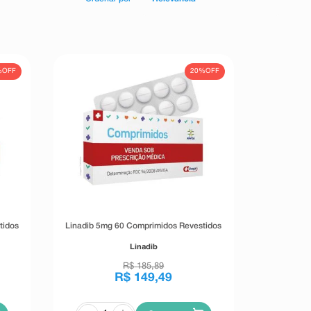
%
OFF
20%
OFF
tidos
Linadib 5mg 60 Comprimidos Revestidos
Linadib
R$
185
,
89
R$
149
,
49