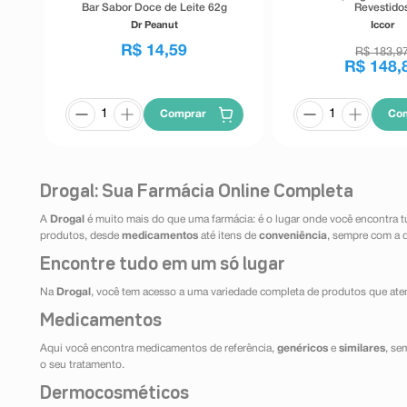
Bar Sabor Doce de Leite 62g
Revestido
Dr Peanut
Iccor
R$
14
,
59
R$
183
,
9
R$
148
,
Comprar
Co
Drogal: Sua Farmácia Online Completa
A
Drogal
é muito mais do que uma farmácia: é o lugar onde você encontra t
produtos, desde
medicamentos
até itens de
conveniência
, sempre com a 
Encontre tudo em um só lugar
Na
Drogal
, você tem acesso a uma variedade completa de produtos que aten
Medicamentos
Aqui você encontra medicamentos de referência,
genéricos
e
similares
, se
o seu tratamento.
Dermocosméticos