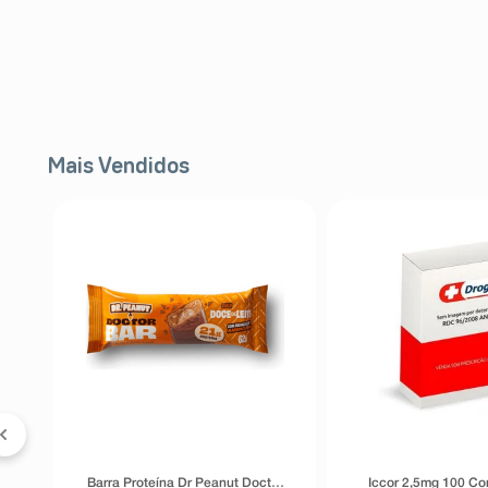
Mais Vendidos
 &
5%
Barra Proteína Dr Peanut Doctor
Iccor 2,5mg 100 C