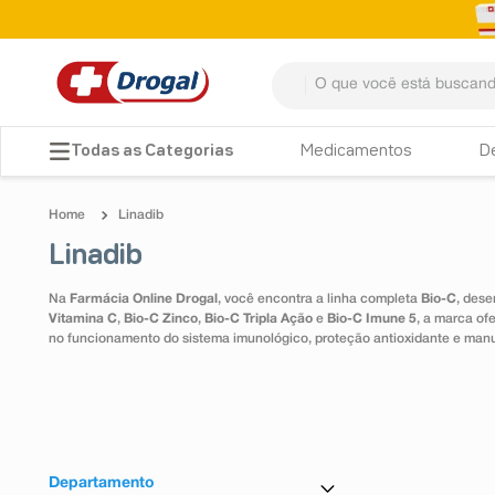
O que você está buscando? 
TERMOS MAIS BUSCADOS
Medicamentos
D
1
º
fralda
Linadib
2
º
pampers confort sec max
Linadib
3
º
dipirona
Na
Farmácia Online Drogal
, você encontra a linha completa
Bio-C
, dese
4
º
lenço umedecido
Vitamina C
,
Bio-C Zinco
,
Bio-C Tripla Ação
e
Bio-C Imune 5
, a marca of
no funcionamento do sistema imunológico, proteção antioxidante e man
5
º
tadalafila
6
º
minoxidil
7
º
desodorante
8
º
teste gravidez
Departamento