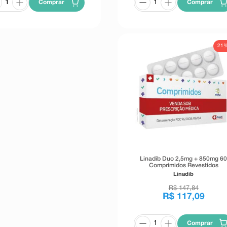
Comprar
Comprar
21
Linadib Duo 2,5mg + 850mg 6
Comprimidos Revestidos
Linadib
R$
147
,
84
R$
117
,
09
Comprar