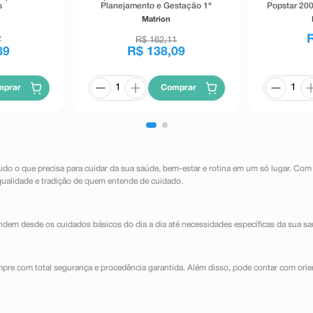
s
Planejamento e Gestação 1°
Popstar 200
Trimestre 90 Comprimidos
Matrion
Revestidos
7
R$
162
,
11
89
R$
138
,
09
mprar
Comprar
udo o que precisa para cuidar da sua saúde, bem-estar e rotina em um só lugar. Com
qualidade e tradição de quem entende de cuidado.
dem desde os cuidados básicos do dia a dia até necessidades específicas da sua sa
mpre com total segurança e procedência garantida. Além disso, pode contar com orie