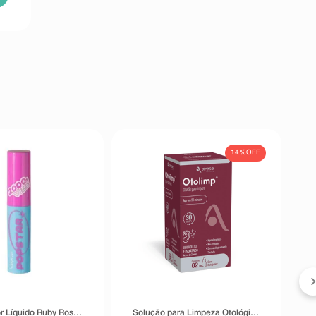
14%
OFF
S
r Líquido Ruby Rose
Solução para Limpeza Otológica