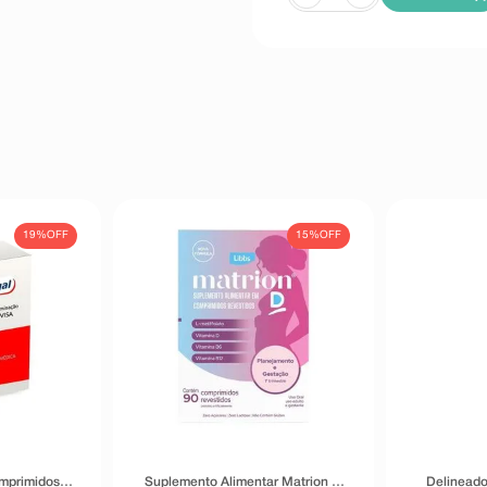
19%
OFF
15%
OFF
omprimidos
Suplemento Alimentar Matrion D
Delineado