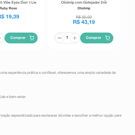
0 Vibe Eyes Don' t Lie
Otolimp com Gotejador 2ml
Preto 5,5g
Ruby Rose
Otolimp
R$
19
,
39
R$
50
,
00
R$
43
,
19
Comprar
Comprar
 uma experiência prática e confiável, oferecemos uma ampla variedade de
úde e bem-estar:
ntação especializada para esclarecer dúvidas e escolher a melhor opção para