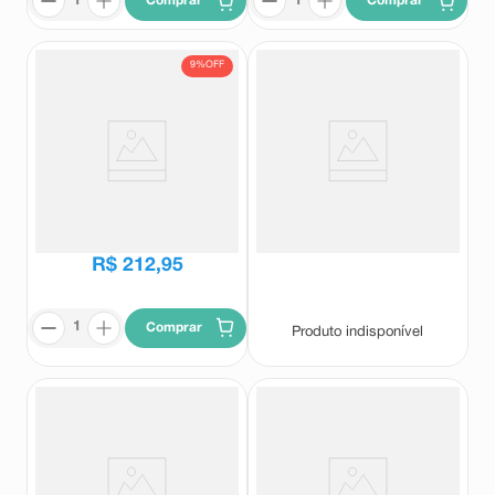
Comprar
Comprar
9%
OFF
Colágeno Neosil 30
Shampoo Antiqueda Neosil
Comprimidos
Attack Passo 1 400ml
Neosil
Neosil
R$
234
,
27
R$
212
,
95
Comprar
Produto indisponível