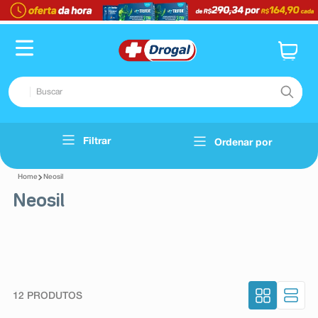
Buscar
TERMOS MAIS BUSCADOS
Filtrar
Ordenar por
Voltar
1
º
fralda
Neosil
2
º
pampers confort sec max
Neosil
3
º
dipirona
4
º
lenço umedecido
5
º
tadalafila
6
º
minoxidil
12
PRODUTOS
7
º
desodorante