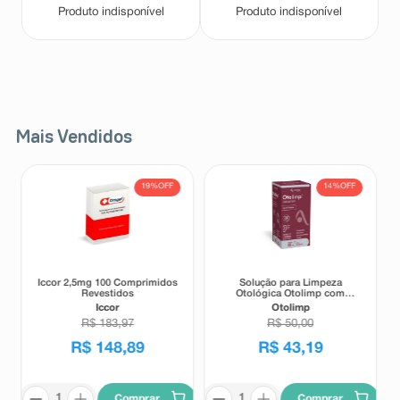
Produto indisponível
Produto indisponível
Mais Vendidos
19%
OFF
14%
OFF
Iccor 2,5mg 100 Comprimidos
Solução para Limpeza
Revestidos
Otológica Otolimp com
Gotejador 2ml
Iccor
Otolimp
R$
183
,
97
R$
50
,
00
R$
148
,
89
R$
43
,
19
Comprar
Comprar