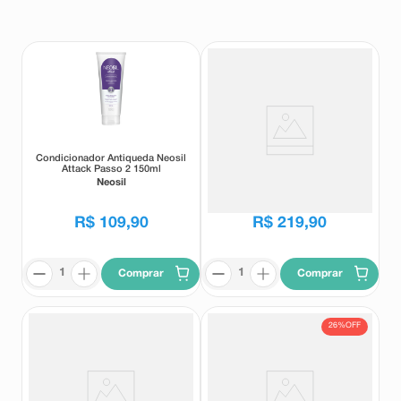
8
º
absorvente
9
º
teste gravidez
10
º
esmalte
Condicionador Antiqueda Neosil
Sérum Capilar Antiqueda Neosil
Attack Passo 2 150ml
Attack Passo 3 50ml
Neosil
Neosil
R$
109
,
90
R$
219
,
90
Comprar
Comprar
26%
OFF