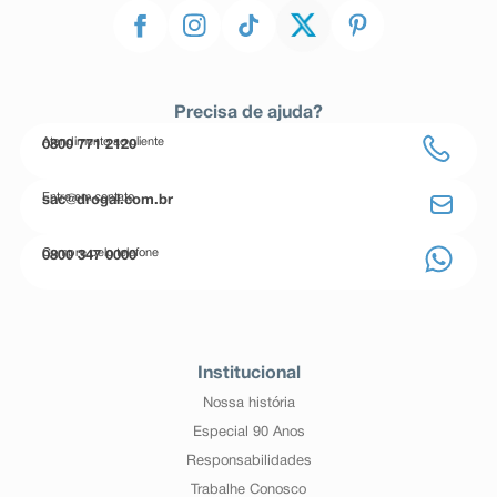
Precisa de ajuda?
Atendimento ao cliente
0800 771 2120
Entre em contato
sac@drogal.com.br
Compre pelo telefone
0800 347 0000
Institucional
Nossa história
Especial 90 Anos
Responsabilidades
Trabalhe Conosco