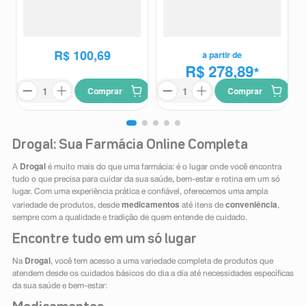
Atip 25mg/ml Pó para
Ozivy 0,25mg/0,5mg Solução
Suspensão Oral 60ml +
Injetável Subcutânea 1 Caneta
Atip
Ozivy
Seringa Dosadora
Aplicadora Preenchida 1,5ml +
6 Agulhas Descartáveis
R$
113
,
57
R$
100
,
69
a partir de
R$ 278,89
*
Comprar
Comprar
Drogal: Sua Farmácia Online Completa
Drogal
A
é muito mais do que uma farmácia: é o lugar onde você encontra
tudo o que precisa para cuidar da sua saúde, bem-estar e rotina em um só
lugar. Com uma experiência prática e confiável, oferecemos uma ampla
medicamentos
conveniência
variedade de produtos, desde
até itens de
,
sempre com a qualidade e tradição de quem entende de cuidado.
Encontre tudo em um só lugar
Drogal
Na
, você tem acesso a uma variedade completa de produtos que
atendem desde os cuidados básicos do dia a dia até necessidades específicas
da sua saúde e bem-estar: