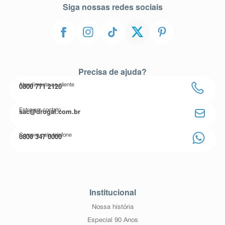
Siga nossas redes sociais
Precisa de ajuda?
0800 771 2120
Atendimento ao cliente
sac@drogal.com.br
Entre em contato
0800 347 0000
Compre pelo telefone
Institucional
Nossa história
Especial 90 Anos