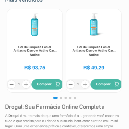
Mais Vendidos
Gel de Limpeza Facial
Gel de Limpeza Facial
Antiacne Darrow Actine Care
Antiacne Darrow Actine Care
Alta Tolerância 400g
Alta Tolerância 140g
Actine
Actine
R$
93
,
75
R$
49
,
29
Comprar
Comprar
Drogal: Sua Farmácia Online Completa
A
Drogal
é muito mais do que uma farmácia: é o lugar onde você encontra
tudo o que precisa para cuidar da sua saúde, bem-estar e rotina em um só
lugar. Com uma experiência prática e confiável, oferecemos uma ampla