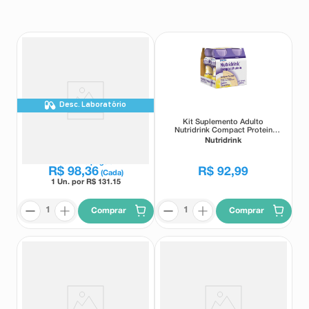
8
º
teste gravidez
9
º
esmalte
10
º
absorvente
Desc. Laboratório
Suplemento Alimentar Nutridrink
Kit Suplemento Adulto
Protein Senior Café com Leite
Nutridrink Compact Protein
750g
Nutrição Enteral e Oral Sabor
Nutridrink
Nutridrink
Baunilha 4 Unidades 125ml
Leve
2
e pague
R$
98
,
36
R$
92
,
99
(Cada)
1 Un. por R$
131.15
Comprar
Comprar