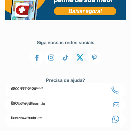
Siga nossas redes sociais
Precisa de ajuda?
Atendimento ao cliente
0800 771 2120
Entre em contato
sac@drogal.com.br
Compre pelo telefone
0800 347 0000