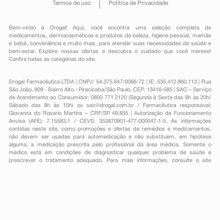
Termos de uso
Política de Privacidade
Bem-vindo à Drogal! Aqui, você encontra uma seleção completa de
medicamentos
,
dermocosméticos e produtos de beleza
,
higiene pessoal
,
mamãe
e bebê
,
conveniência
e muito mais, para atender suas necessidades de saúde e
bem-estar. Explore nossas ofertas e descubra o cuidado que você merece!
Confira todas as categorias do site.
Drogal Farmacêutica LTDA | CNPJ: 54.375.647/0066-72 | IE: 535.412.860.113 | Rua
São João, 909 - Bairro Alto - Piracicaba/São Paulo, CEP: 13416-585 | SAC – Serviço
de Atendimento ao Consumidor: 0800 771 2120 (Segunda à Sexta das 8h às 20h/
Sábado das 8h às 15h) ou
sac@drogal.com.br
/ Farmacêutica responsável:
Giovanna do Rosario Martins – CRF/SP 49.855 | Autorização de Funcionamento
Anvisa (AFE): 7.15583.1 / CEVS: 353870901-477-000047-1-5. As informações
contidas neste site, como promoções e ofertas de remédios e medicamentos,
não devem ser usadas para automedicação e não substituem, em hipótese
alguma, a medicação prescrita pelo profissional da área médica. Somente o
médico está em condições de diagnosticar qualquer problema de saúde e
prescrever o tratamento adequado. Para mais informações, consulte o site
Anvisa. As fotos contidas em nosso site são meramente ilustrativas. Promoções e
preços são válidos apenas para compras on-line, caso haja disponibilidade e
estão sujeitos a alterações no decorrer do dia. Todos os direitos reservados.
Powered by